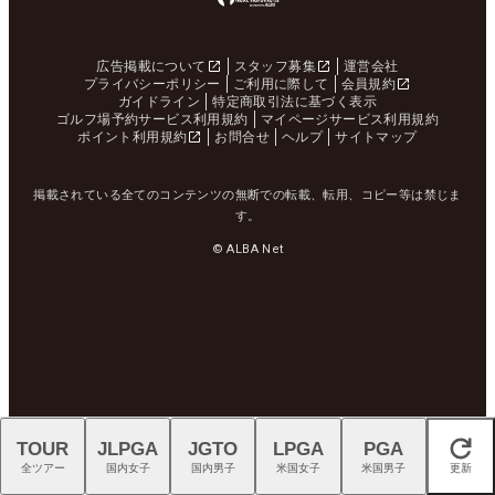
広告掲載について
スタッフ募集
運営会社
プライバシーポリシー
ご利用に際して
会員規約
ガイドライン
特定商取引法に基づく表示
ゴルフ場予約サービス利用規約
マイページサービス利用規約
ポイント利用規約
お問合せ
ヘルプ
サイトマップ
掲載されている全てのコンテンツの無断での転載、転用、コピー等は禁じま
す。
© ALBA Net
TOUR
JLPGA
JGTO
LPGA
PGA
閉じる
全ツアー
国内女子
国内男子
米国女子
米国男子
更新