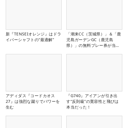
新『TENSEIオレンジ』はドラ
「潮来CC（茨城県）」＆「鹿
イバーシャフトの“最適解”
児島ガーデンGC（鹿児島
県）」の無料プレー券が当た
る！！
アディダス『コードカオス
『G740』アイアンが引き出
27』は強烈な蹴りでパワーを
す“反則級”の寛容性と飛びは
生む
本当だった！