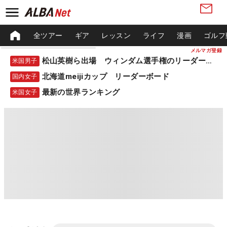
全ツアー
ギア
レッスン
ライフ
漫画
ゴルフ
メルマガ登録
松山英樹ら出場 ウィンダム選手権のリーダーボード
米国男子
北海道meijiカップ リーダーボード
国内女子
最新の世界ランキング
米国女子