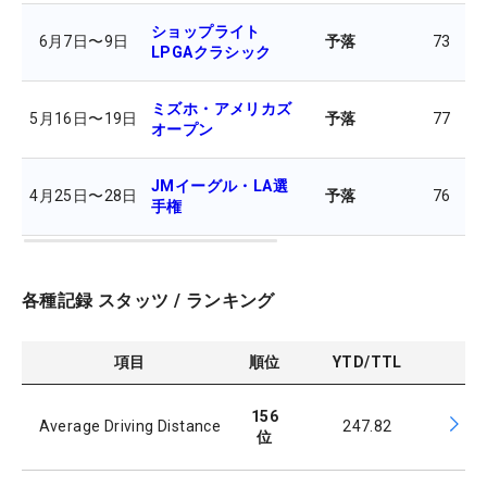
ショップライト
6月7日
〜
9日
予落
73
7
LPGAクラシック
ミズホ・アメリカズ
5月16日
〜
19日
予落
77
7
オープン
JMイーグル・LA選
4月25日
〜
28日
予落
76
7
手権
各種記録 スタッツ / ランキング
項目
順位
YTD/TTL
156
Average Driving Distance
247.82
位