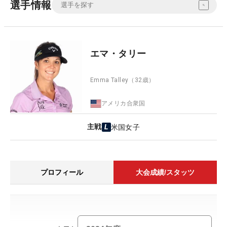
選手情報
エマ・タリー
Emma Talley
（32歳）
アメリカ合衆国
主戦
米国女子
プロフィール
大会成績/スタッツ