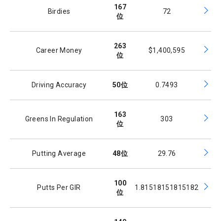
167
Birdies
72
位
263
Career Money
$1,400,595
位
Driving Accuracy
50
位
0.7493
163
Greens In Regulation
303
位
Putting Average
48
位
29.76
100
Putts Per GIR
1.81518151815182
位