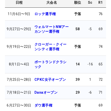
日程
大会名
順位
Sc
R1
R
11月6日
〜
9日
ロッテ選手権
予落
76
7
ウォルマートNWアー
9月27日
〜
29日
58
-5
69
6
カンソー選手権
クローガー・クイー
9月19日
〜
22日
予落
74
7
ンシティ選手権
ポートランドクラシ
8月1日
〜
4日
14
-16
65
6
ック
7月25日
〜
28日
CPKC女子オープン
39
1
72
7
7月18日
〜
21日
Danaオープン
29
-6
71
6
6月27日
〜
30日
ダウ選手権
予落
69
6