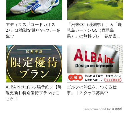
アディダス『コードカオス
「潮来CC（茨城県）」＆「鹿
27』は強烈な蹴りでパワーを
児島ガーデンGC（鹿児島
生む
県）」の無料プレー券が当た
る！！
ALBA Netゴルフ場予約／【毎
ゴルフの熱狂を、つくる仕
週更新】特別優待プランはこ
事。｜スタッフ募集中
ちら！
Recommended by