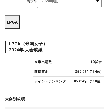
表示年
LPGA
LPGA
（米国女子）
2024
年 大会成績
今季出場数
10
試合
獲得賞金
$59,021
(
154
位)
ポイントランキング
95.050pt
(
140
位)
大会別成績