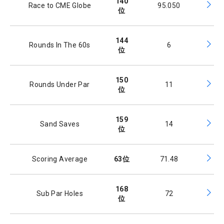
140
Race to CME Globe
95.050
位
144
Rounds In The 60s
6
位
150
Rounds Under Par
11
位
159
Sand Saves
14
位
Scoring Average
63
位
71.48
168
Sub Par Holes
72
位