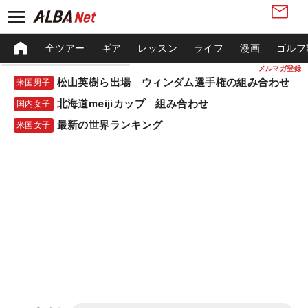
全ツアー
ギア
レッスン
ライフ
漫画
ゴルフ
メルマガ登録
松山英樹ら出場 ウィンダム選手権の組み合わせ
米国男子
北海道meijiカップ 組み合わせ
国内女子
最新の世界ランキング
米国女子