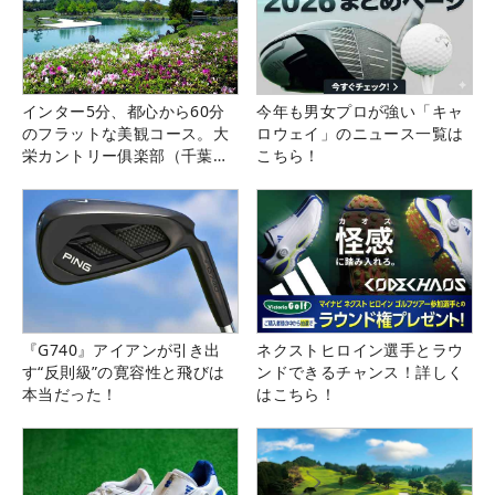
インター5分、都心から60分
今年も男女プロが強い「キャ
のフラットな美観コース。大
ロウェイ」のニュース一覧は
栄カントリー俱楽部（千葉
こちら！
県）
『G740』アイアンが引き出
ネクストヒロイン選手とラウ
す“反則級”の寛容性と飛びは
ンドできるチャンス！詳しく
本当だった！
はこちら！