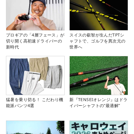
プロギアの「4層フェース」が
スイスの叡智が生んだTPTシ
切り開く高初速ドライバーの
ャフトで、ゴルフを異次元の
新時代
世界へ
猛暑を乗り切る！ こだわり機
新『TENSEIオレンジ』はドラ
能派パンツ4選
イバーシャフトの“最適解”