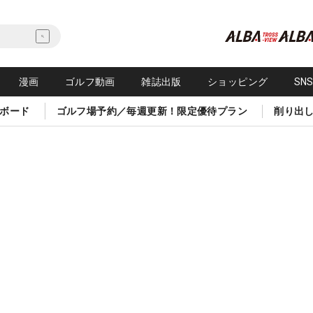
漫画
ゴルフ動画
雑誌出版
ショッピング
SN
ボード
ゴルフ場予約／毎週更新！限定優待プラン
削り出