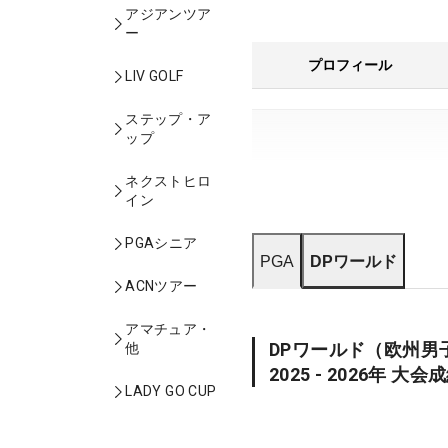
アジアンツア
ー
プロフィール
LIV GOLF
ステップ・ア
ップ
ネクストヒロ
イン
PGAシニア
PGA
DPワールド
ACNツアー
アマチュア・
DPワールド
（欧州男
他
2025 - 2026
年 大会
LADY GO CUP