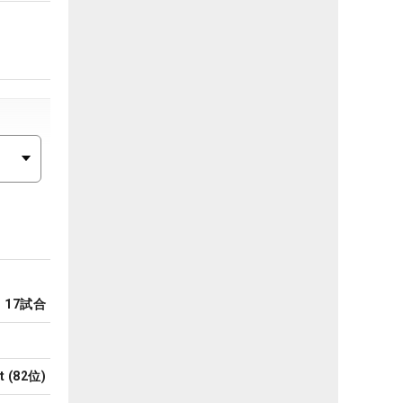
17
試合
t
(
82
位)