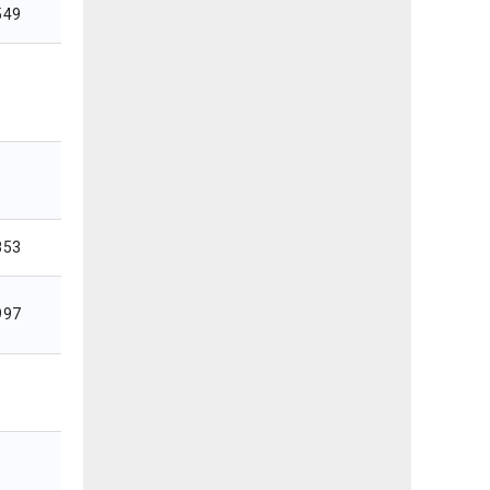
549
853
997