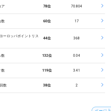
コア
78
位
70.804
会数
60
位
17
ヨーロッパポイントリス
44
位
368
ル数
132
位
0.04
ィ数
119
位
3.41
0回数
38
位
2
ページ