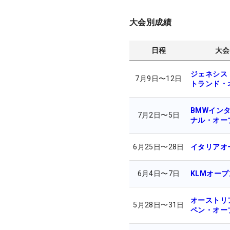
大会別成績
日程
大会
ジェネシス
7月9日
〜
12日
トランド・
BMWイン
7月2日
〜
5日
ナル・オー
6月25日
〜
28日
イタリアオ
6月4日
〜
7日
KLMオープ
オーストリ
5月28日
〜
31日
ペン・オー