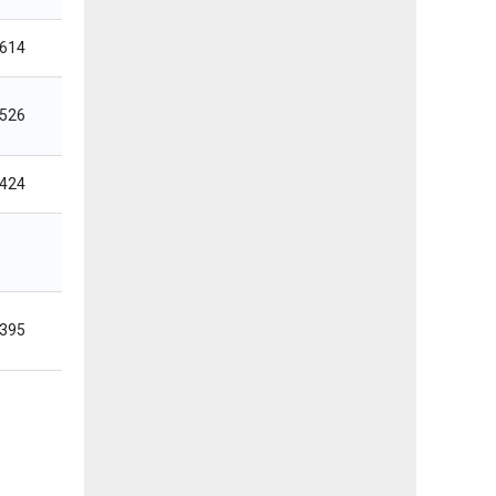
,614
,526
,424
,395