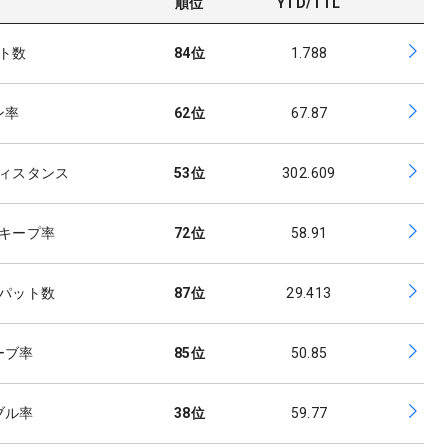
順位
YTD/TTL
ト数
84
位
1.788
ン率
62
位
67.87
ィスタンス
53
位
302.609
キープ率
72
位
58.91
パット数
87
位
29.413
ーブ率
85
位
50.85
ブル率
38
位
59.77