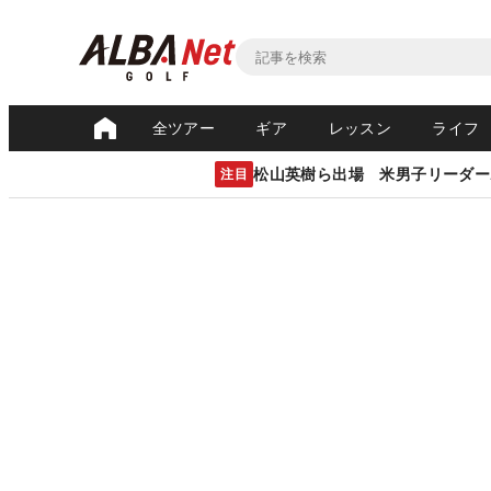
全ツアー
ギア
レッスン
ライフ
松山英樹ら出場 米男子リーダー
注目