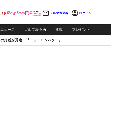
メルマガ登録
ログイン
Sニュース
ゴルフ場予約
連載
プレゼント
しの打感が秀逸 『トゥーロンパター』