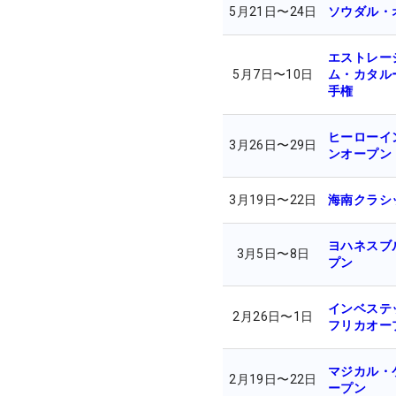
5月21日
〜
24日
ソウダル・
エストレー
5月7日
〜
10日
ム・カタル
手権
ヒーローイ
3月26日
〜
29日
ンオープン
3月19日
〜
22日
海南クラシ
ヨハネスブ
3月5日
〜
8日
プン
インベステ
2月26日
〜
1日
フリカオー
マジカル・
2月19日
〜
22日
ープン