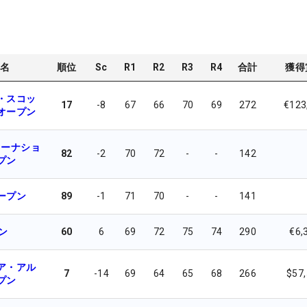
名
順位
Sc
R1
R2
R3
R4
合計
獲得
・スコッ
17
-8
67
66
70
69
272
€123
オープン
ターナショ
82
-2
70
72
-
-
142
プン
ープン
89
-1
71
70
-
-
141
ン
60
6
69
72
75
74
290
€6,
ア・アル
7
-14
69
64
65
68
266
$57
プン