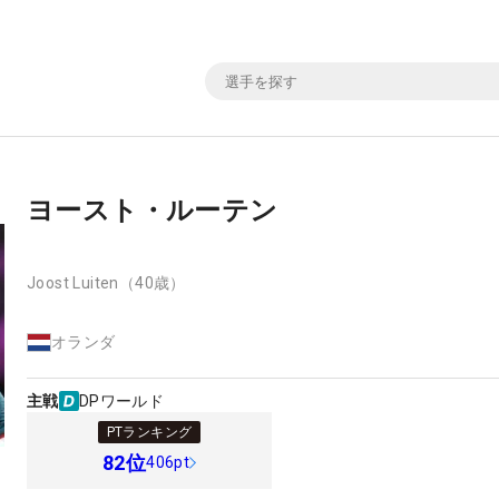
ヨースト・ルーテン
Joost Luiten
（40歳）
オランダ
主戦
DPワールド
PTランキング
82
位
406pt