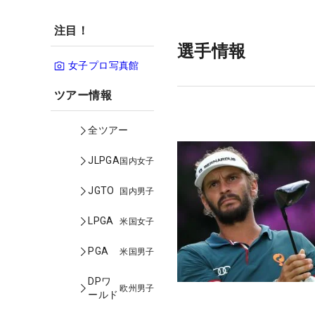
注目！
選手情報
女子プロ写真館
ツアー情報
全ツアー
JLPGA
国内女子
JGTO
国内男子
LPGA
米国女子
PGA
米国男子
DPワ
欧州男子
ールド