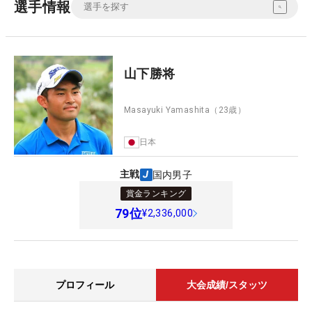
選手情報
山下勝将
Masayuki Yamashita
（23歳）
日本
主戦
国内男子
賞金ランキング
79
位
¥2,336,000
プロフィール
大会成績/スタッツ