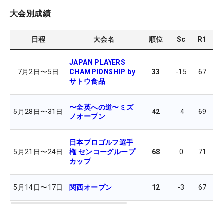
大会別成績
日程
大会名
順位
Sc
R1
R
JAPAN PLAYERS
7月2日
〜
5日
CHAMPIONSHIP by
33
-15
67
6
サトウ食品
〜全英への道〜ミズ
5月28日
〜
31日
42
-4
69
7
ノオープン
日本プロゴルフ選手
5月21日
〜
24日
権 センコーグループ
68
0
71
7
カップ
5月14日
〜
17日
関西オープン
12
-3
67
7