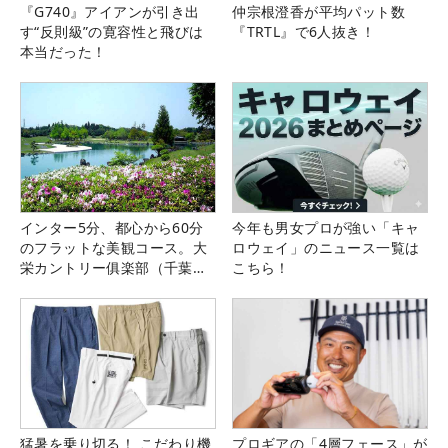
『G740』アイアンが引き出
仲宗根澄香が平均パット数
す“反則級”の寛容性と飛びは
『TRTL』で6人抜き！
本当だった！
インター5分、都心から60分
今年も男女プロが強い「キャ
のフラットな美観コース。大
ロウェイ」のニュース一覧は
栄カントリー俱楽部（千葉
こちら！
県）
猛暑を乗り切る！ こだわり機
プロギアの「4層フェース」が