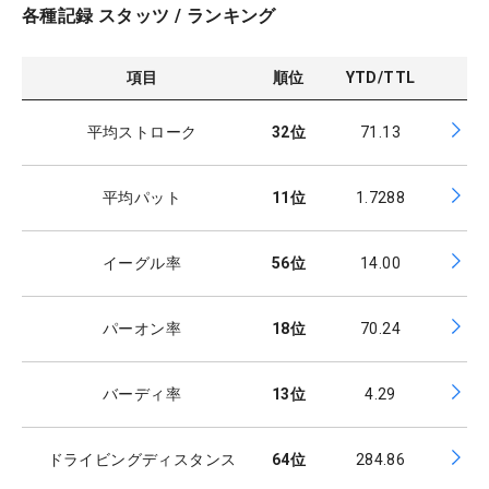
各種記録 スタッツ / ランキング
項目
順位
YTD/TTL
平均ストローク
32
位
71.13
平均パット
11
位
1.7288
イーグル率
56
位
14.00
パーオン率
18
位
70.24
バーディ率
13
位
4.29
ドライビングディスタンス
64
位
284.86