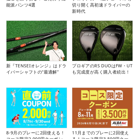
能派パンツ4選
切り開く高初速ドライバーの
新時代
新『TENSEIオレンジ』はドラ
プロギアのRS DUOはFW・UT
イバーシャフトの“最適解”
も完成度が高く購入者続出！
8-9月のプレーに2回使える！
11月までのプレーに2回使え
コース限定2,000円クーポン
る！コース限定3,500円クー