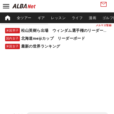
全ツアー
ギア
レッスン
ライフ
漫画
ゴルフ
メルマガ登録
松山英樹ら出場 ウィンダム選手権のリーダーボード
米国男子
北海道meijiカップ リーダーボード
国内女子
最新の世界ランキング
米国女子