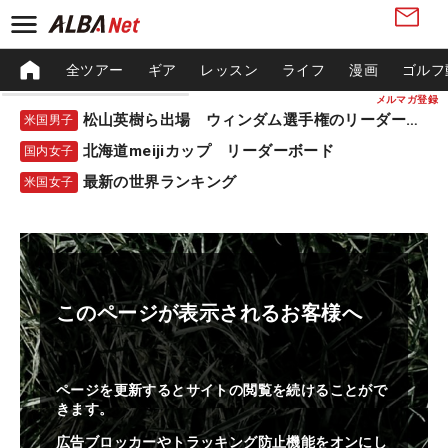
全ツアー
ギア
レッスン
ライフ
漫画
ゴルフ
メルマガ登録
松山英樹ら出場 ウィンダム選手権のリーダーボード
米国男子
北海道meijiカップ リーダーボード
国内女子
最新の世界ランキング
米国女子
このページが表示されるお客様へ
ページを更新するとサイトの閲覧を続けることがで
きます。
広告ブロッカーやトラッキング防止機能をオンにし