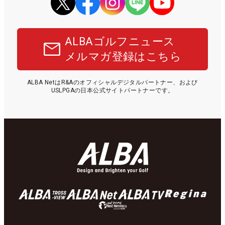
ALBAゴルフニュース
メルマガ登録はこちら
ALBA NetはR&Aのオフィシャルデジタルパートナー、および
USLPGAの日本公式サイトパートナーです。