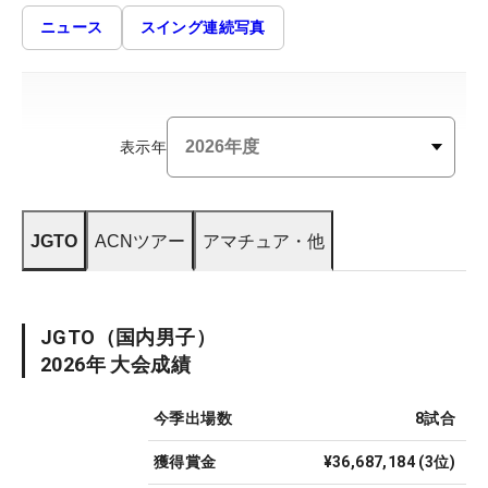
ニュース
スイング連続写真
表示年
JGTO
ACNツアー
アマチュア・他
JGTO
（国内男子）
2026
年 大会成績
今季出場数
8
試合
獲得賞金
¥36,687,184
(
3
位)