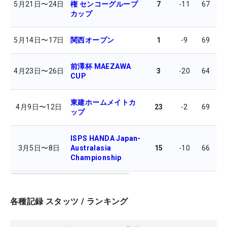
5月21日
〜
24日
権 センコーグループ
7
-11
67
6
カップ
5月14日
〜
17日
関西オープン
1
-9
69
6
前澤杯 MAEZAWA
4月23日
〜
26日
3
-20
64
6
CUP
東建ホームメイトカ
4月9日
〜
12日
23
-2
69
7
ップ
ISPS HANDA Japan-
3月5日
〜
8日
Australasia
15
-10
66
7
Championship
各種記録 スタッツ / ランキング