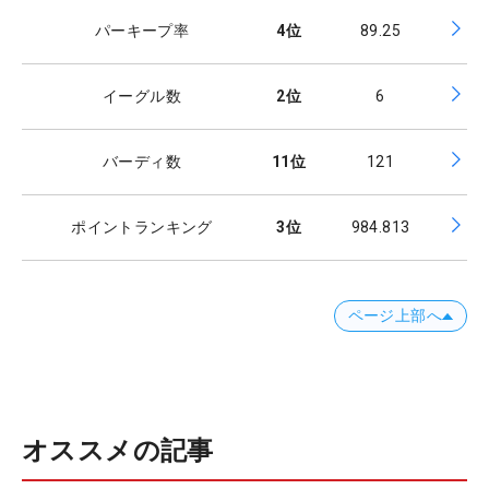
パーキープ率
4
位
89.25
イーグル数
2
位
6
バーディ数
11
位
121
ポイントランキング
3
位
984.813
ページ上部へ
オススメの記事