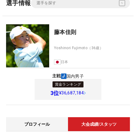
選手情報
藤本佳則
Yoshinori Fujimoto
（36歳）
日本
主戦
国内男子
賞金ランキング
3
位
¥36,687,184
プロフィール
大会成績/スタッツ