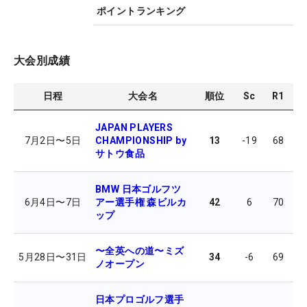
ポイントランキング
大会別成績
日程
大会名
順位
Sc
R1
R
JAPAN PLAYERS
7月2日
〜
5日
CHAMPIONSHIP by
13
-19
68
6
サトウ食品
BMW 日本ゴルフツ
6月4日
〜
7日
アー選手権 森ビルカ
42
6
70
7
ップ
〜全英への道〜ミズ
5月28日
〜
31日
34
-6
69
7
ノオープン
日本プロゴルフ選手