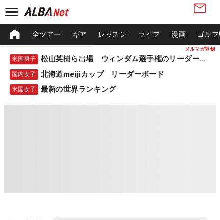
全ツアー
ギア
レッスン
ライフ
漫画
ゴルフ
メルマガ登録
松山英樹ら出場 ウィンダム選手権のリーダーボード
米国男子
北海道meijiカップ リーダーボード
国内女子
最新の世界ランキング
米国女子