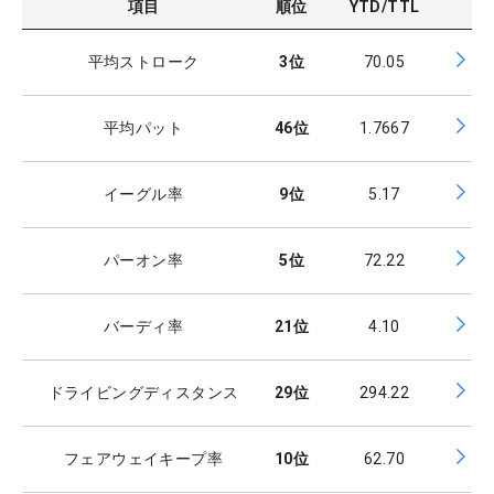
項目
順位
YTD/TTL
平均ストローク
3
位
70.05
平均パット
46
位
1.7667
イーグル率
9
位
5.17
パーオン率
5
位
72.22
バーディ率
21
位
4.10
ドライビングディスタンス
29
位
294.22
フェアウェイキープ率
10
位
62.70