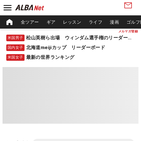
全ツアー
ギア
レッスン
ライフ
漫画
ゴルフ
メルマガ登録
松山英樹ら出場 ウィンダム選手権のリーダーボード
米国男子
北海道meijiカップ リーダーボード
国内女子
最新の世界ランキング
米国女子