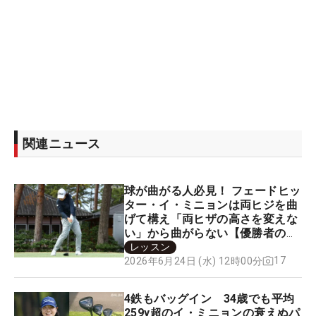
関連ニュース
球が曲がる人必見！ フェードヒッ
ター・イ・ミニョンは両ヒジを曲
げて構え「両ヒザの高さを変えな
い」から曲がらない【優勝者のス
イング】
レッスン
17
2026年6月24日 (水) 12時00分
4鉄もバッグイン 34歳でも平均
259y超のイ・ミニョンの衰えぬパ