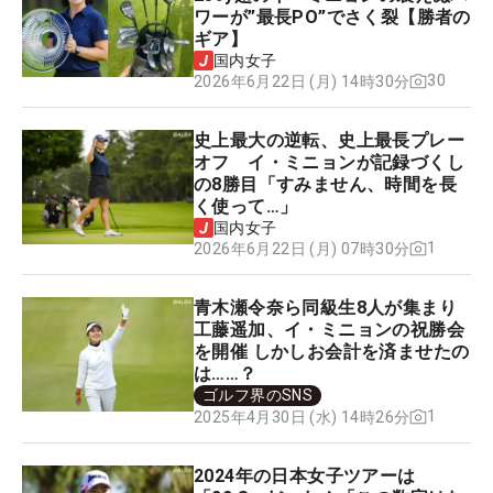
ワーが”最長PO”でさく裂【勝者の
ギア】
国内女子
30
2026年6月22日 (月) 14時30分
史上最大の逆転、史上最長プレー
オフ イ・ミニョンが記録づくし
の8勝目「すみません、時間を長
く使って…」
国内女子
1
2026年6月22日 (月) 07時30分
青木瀬令奈ら同級生8人が集まり
工藤遥加、イ・ミニョンの祝勝会
を開催 しかしお会計を済ませたの
は……？
ゴルフ界のSNS
1
2025年4月30日 (水) 14時26分
2024年の日本女子ツアーは