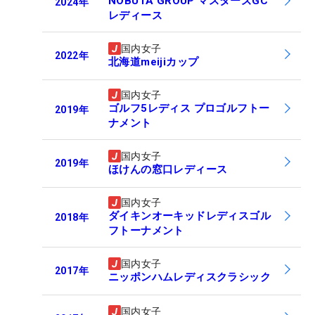
NOBUTA GROUP マスターズGC
2024
年
レディース
国内女子
2022
年
北海道meijiカップ
国内女子
ゴルフ5レディス プロゴルフトー
2019
年
ナメント
国内女子
2019
年
ほけんの窓口レディース
国内女子
ダイキンオーキッドレディスゴル
2018
年
フトーナメント
国内女子
2017
年
ニッポンハムレディスクラシック
国内女子