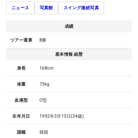
ニュース
写真館
スイング連続写真
成績
ツアー通算
8勝
基本情報 経歴
身長
168cm
体重
73kg
血液型
O型
生年月日
1992年3月13日
(34歳)
国籍
韓国