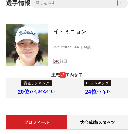
選手情報
イ・ミニョン
Min-Young Lee
（34歳）
韓国
主戦
国内女子
賞金ランキング
PTランキング
20
位
24
位
¥34,043,410
487pt
プロフィール
大会成績/スタッツ