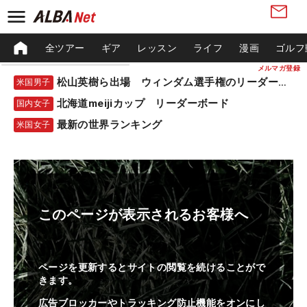
全ツアー
ギア
レッスン
ライフ
漫画
ゴルフ
メルマガ登録
松山英樹ら出場 ウィンダム選手権のリーダーボード
米国男子
北海道meijiカップ リーダーボード
国内女子
最新の世界ランキング
米国女子
このページが表示されるお客様へ
ページを更新するとサイトの閲覧を続けることがで
きます。
広告ブロッカーやトラッキング防止機能をオンにし