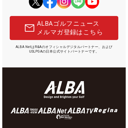
ALBAゴルフニュース
メルマガ登録はこちら
ALBA NetはR&Aのオフィシャルデジタルパートナー、および
USLPGAの日本公式サイトパートナーです。