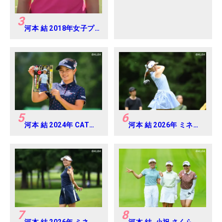
3
河本 結 2018年女子プ
ロテスト
5
6
河本 結 2024年 CAT
河本 結 2026年 ミネベ
Ladies 練習日・プロア
アミツミ レディス 北海
マ
道新聞カップ Round4
7
8
河本 結 2026年 ミネベ
河本 結, 小祝 さくら,