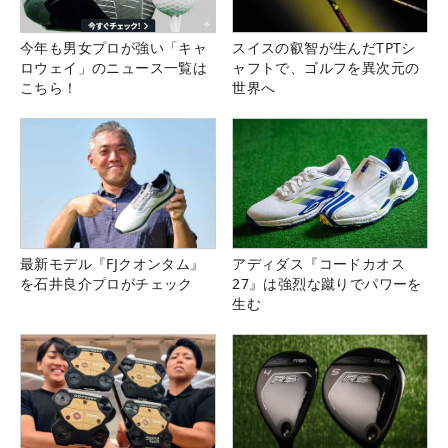
今年も男女プロが強い「キャ
スイスの叡智が生んだTPTシ
ロウェイ」のニュース一覧は
ャフトで、ゴルフを異次元の
こちら！
世界へ
最新モデル『FJクオンタム』
アディダス『コードカオス
を石井良介プロがチェック
27』は強烈な蹴りでパワーを
生む