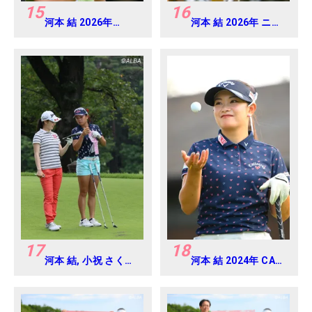
15
16
河本 結 2026年
河本 結 2026年 ニチ
EARTH MONDAMIN
レイレディス
CUP Round4
Round1
17
18
河本 結, 小祝 さくら
河本 結 2024年 CAT
2016年ゴルフダイジ
Ladies 練習日・プロ
ェストジャパンジュ
アマ
ニアカップ