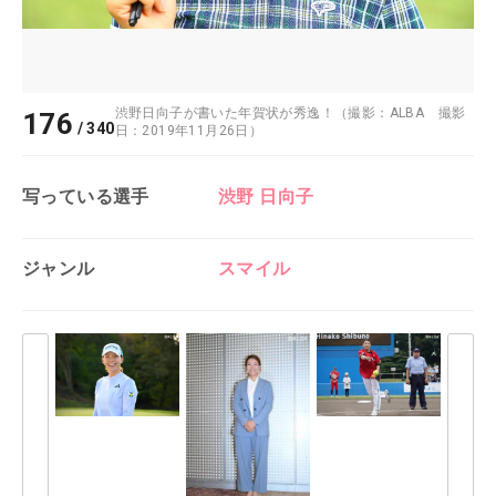
渋野日向子が書いた年賀状が秀逸！（撮影：ALBA 撮影
176
/
340
日：2019年11月26日）
写っている選手
渋野 日向子
ジャンル
スマイル