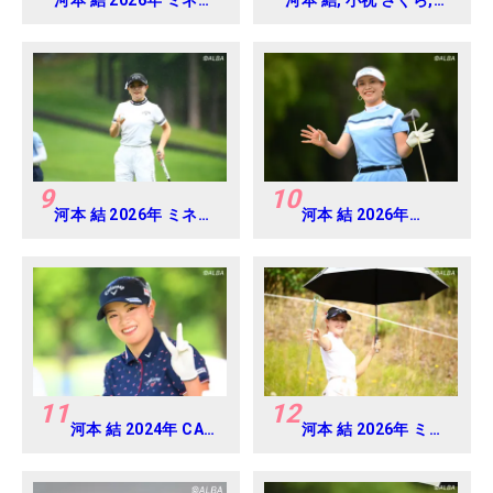
アミツミ レディス 北海
六車 日那乃 2026年 資
道新聞カップ Round2
生堂・JAL レディス
Round4
9
10
河本 結 2026年 ミネベ
河本 結 2026年
アミツミ レディス 北海
EARTH MONDAMIN
道新聞カップ Round3
CUP Round4
11
12
河本 結 2024年 CAT
河本 結 2026年 ミネ
Ladies 練習日・プロ
ベアミツミ レディス
アマ
北海道新聞カップ
Round1