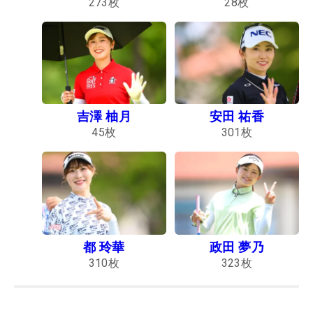
273
枚
28
枚
吉澤 柚月
安田 祐香
45
枚
301
枚
都 玲華
政田 夢乃
310
枚
323
枚