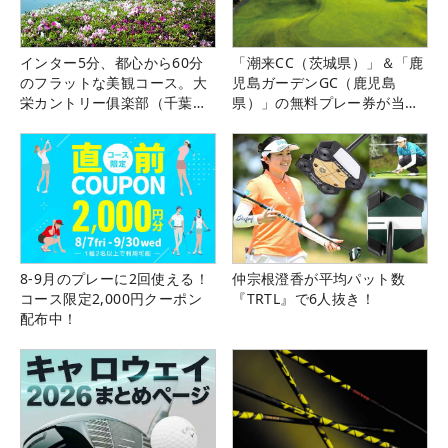
インター5分、都心から60分
「潮来CC（茨城県）」＆「鹿
のフラットな美観コース。大
児島ガーデンGC（鹿児島
栄カントリー俱楽部（千葉
県）」の無料プレー券が当た
県）
る！！
8-9月のプレーに2回使える！
仲宗根澄香が平均パット数
コース限定2,000円クーポン
『TRTL』で6人抜き！
配布中！