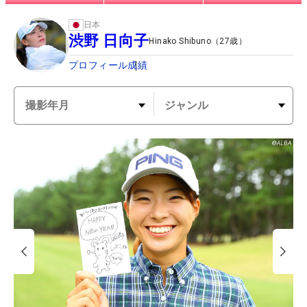
日本
渋野 日向子
Hinako Shibuno
（
27
歳）
プロフィール
成績