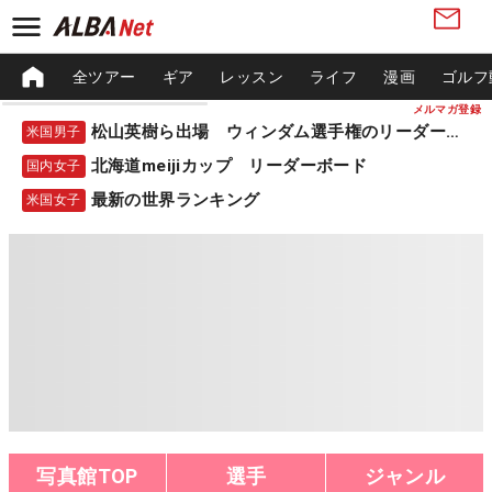
全ツアー
ギア
レッスン
ライフ
漫画
ゴルフ
メルマガ登録
松山英樹ら出場 ウィンダム選手権のリーダーボード
米国男子
北海道meijiカップ リーダーボード
国内女子
最新の世界ランキング
米国女子
写真館TOP
選手
ジャンル