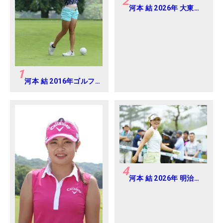
2
河本 結 2026年 大東建
託・いい部屋ネットレ
ディス 練習日・プロア
マ
1
河本 結 2016年ゴルフ
ダイジェストジャパン
ジュニアカップ
4
河本 結 2026年 明治安
田レディス Round2