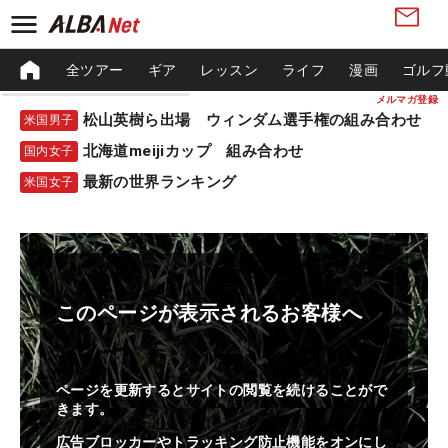
全ツアー
ギア
レッスン
ライフ
漫画
ゴルフ
メルマガ登録
松山英樹ら出場 ウィンダム選手権の組み合わせ
米国男子
北海道meijiカップ 組み合わせ
国内女子
最新の世界ランキング
米国女子
このページが表示されるお客様へ
ページを更新するとサイトの閲覧を続けることがで
きます。
広告ブロッカーやトラッキング防止機能をオンにし