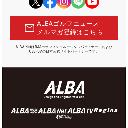
ALBAゴルフニュース
メルマガ登録はこちら
ALBA NetはR&Aのオフィシャルデジタルパートナー、および
USLPGAの日本公式サイトパートナーです。