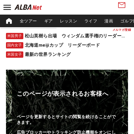
全ツアー
ギア
レッスン
ライフ
漫画
ゴルフ
メルマガ登録
松山英樹ら出場 ウィンダム選手権のリーダーボード
米国男子
北海道meijiカップ リーダーボード
国内女子
最新の世界ランキング
米国女子
このページが表示されるお客様へ
ページを更新するとサイトの閲覧を続けることがで
きます。
広告ブロッカーやトラッキング防止機能をオンにし