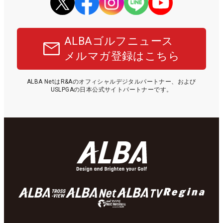
ALBAゴルフニュース
メルマガ登録はこちら
ALBA NetはR&Aのオフィシャルデジタルパートナー、および
USLPGAの日本公式サイトパートナーです。