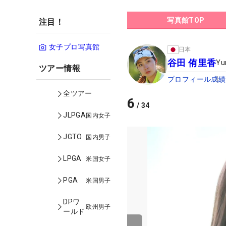
写真館TOP
注目！
女子プロ写真館
日本
谷田 侑里香
Yu
ツアー情報
プロフィール
成績
全ツアー
6
/
34
JLPGA
国内女子
JGTO
国内男子
LPGA
米国女子
PGA
米国男子
DPワ
欧州男子
ールド