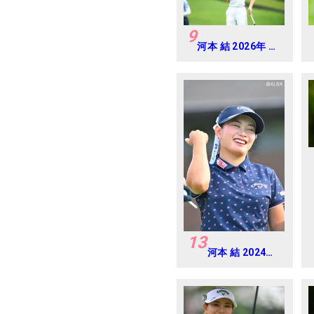
9
河本 結 2026年 ミ
ネベアミツミ レデ
ィス 北海道新聞カ
ップ Round3
13
河本 結 2024年
CAT Ladies 練
習日・プロアマ