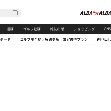
漫画
ゴルフ動画
雑誌出版
ショッピング
SN
ボード
ゴルフ場予約／毎週更新！限定優待プラン
削り出