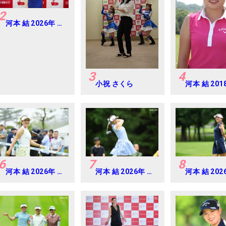
2
河本 結 2026年 大
東建託・いい部屋
ネットレディス 練
習日・プロアマ
3
4
小祝 さくら
河本 結 20
子プロテス
6
7
8
河本 結 2026年 明
河本 結 2026年 ミ
河本 結 202
治安田レディス
ネベアミツミ レデ
ネベアミツミ
Round2
ィス 北海道新聞カ
ィス 北海道
ップ Round4
ップ Round