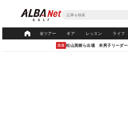
全ツアー
ギア
レッスン
ライフ
松山英樹ら出場 米男子リーダー
注目