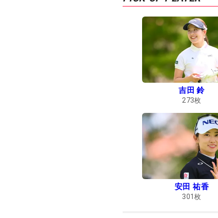
吉田 鈴
273
枚
安田 祐香
301
枚