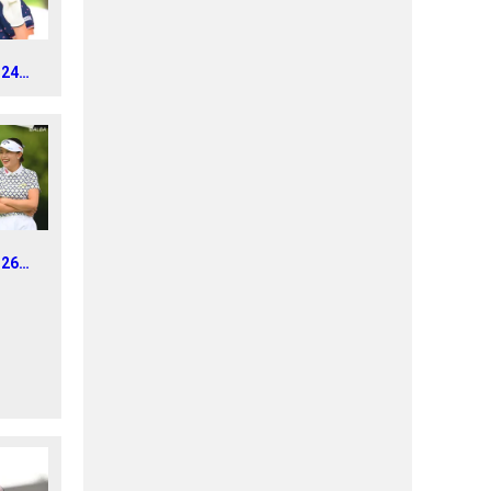
024年
s 練
ロアマ
026年
IN
nd5