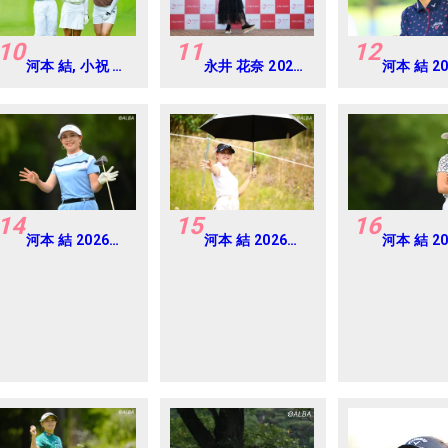
10
11
12
河本 結, 小祝 さ
永井 花奈 2024
河本 結 2
くら, 六車 日那
年 資生堂 レデ
CAT Ladie
乃 2026年 資生
ィスオープン
習日・プ
堂・JAL レディ
Round-1
ス Round4
14
15
16
河本 結 2026年
河本 結 2026年
河本 結 2
EARTH
ミネベアミツミ
EARTH
MONDAMIN
レディス 北海道
MONDAM
CUP Round4
新聞カップ
CUP Rou
Round1