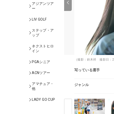
アジアンツア
ー
LIV GOLF
ステップ・ア
ップ
ネクストヒロ
イン
（撮影：鈴木祥 撮影日：20
PGAシニア
写っている選手
ACNツアー
アマチュア・
ジャンル
他
LADY GO CUP