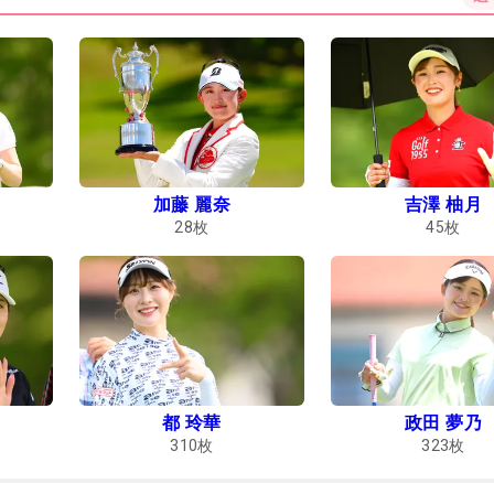
加藤 麗奈
吉澤 柚月
28
枚
45
枚
都 玲華
政田 夢乃
310
枚
323
枚