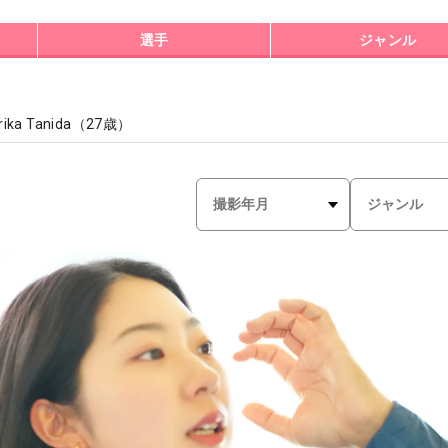
選手
ジャンル
rika Tanida
（
27
歳）