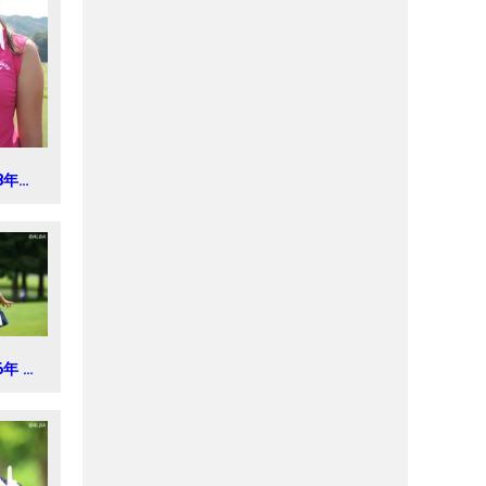
18年女
ト
6年 ミ
 レデ
新聞カ
2