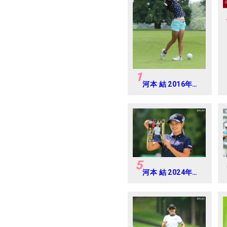
1
河本 結 2016年ゴ
ルフダイジェスト
ジャパンジュニア
カップ
5
河本 結 2024年
CAT Ladies 練習
日・プロアマ