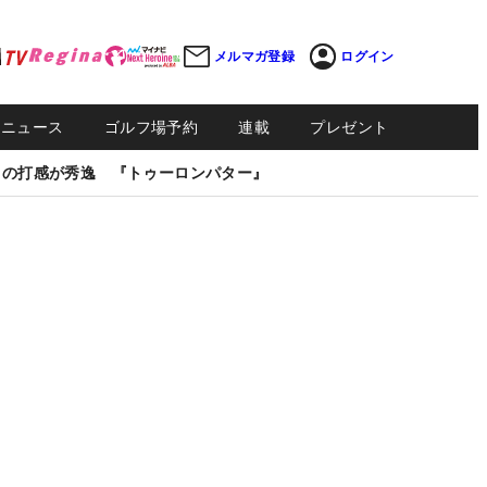
メルマガ登録
ログイン
Sニュース
ゴルフ場予約
連載
プレゼント
しの打感が秀逸 『トゥーロンパター』