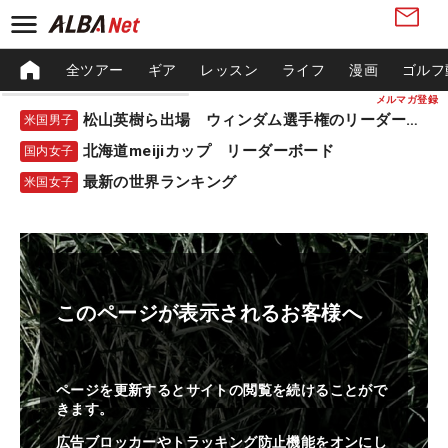
全ツアー
ギア
レッスン
ライフ
漫画
ゴルフ
メルマガ登録
松山英樹ら出場 ウィンダム選手権のリーダーボード
米国男子
北海道meijiカップ リーダーボード
国内女子
最新の世界ランキング
米国女子
このページが表示されるお客様へ
ページを更新するとサイトの閲覧を続けることがで
きます。
広告ブロッカーやトラッキング防止機能をオンにし