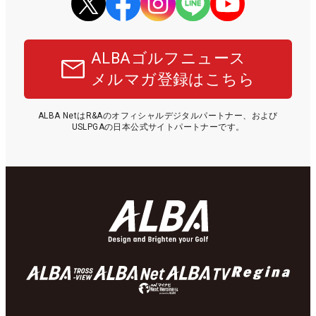
ALBAゴルフニュース
メルマガ登録はこちら
ALBA NetはR&Aのオフィシャルデジタルパートナー、および
USLPGAの日本公式サイトパートナーです。