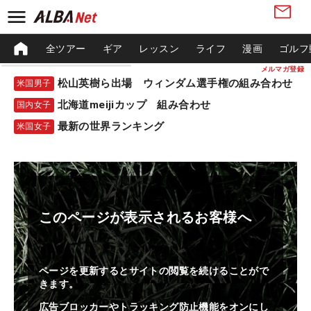
全ツアー
ギア
レッスン
ライフ
漫画
ゴルフ
メルマガ登録
松山英樹ら出場 ウィンダム選手権の組み合わせ
米国男子
北海道meijiカップ 組み合わせ
国内女子
最新の世界ランキング
米国女子
このページが表示されるお客様へ
ページを更新するとサイトの閲覧を続けることがで
きます。
広告ブロッカーやトラッキング防止機能をオンにし