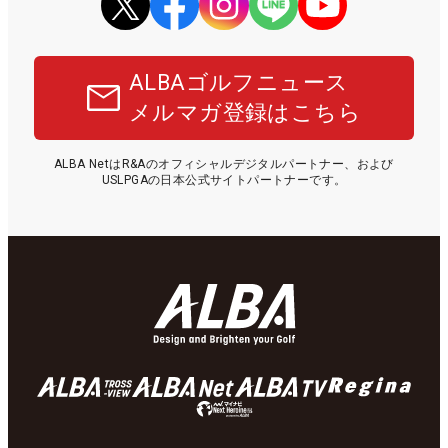
ALBAゴルフニュース
メルマガ登録はこちら
ALBA NetはR&Aのオフィシャルデジタルパートナー、および
USLPGAの日本公式サイトパートナーです。