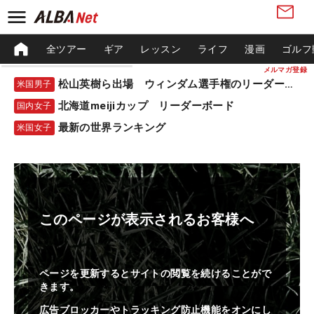
全ツアー
ギア
レッスン
ライフ
漫画
ゴルフ
メルマガ登録
松山英樹ら出場 ウィンダム選手権のリーダーボード
米国男子
北海道meijiカップ リーダーボード
国内女子
最新の世界ランキング
米国女子
このページが表示されるお客様へ
ページを更新するとサイトの閲覧を続けることがで
きます。
広告ブロッカーやトラッキング防止機能をオンにし