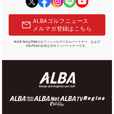
ALBAゴルフニュース
メルマガ登録はこちら
ALBA NetはR&Aのオフィシャルデジタルパートナー、および
USLPGAの日本公式サイトパートナーです。