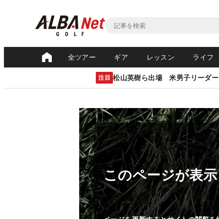
全ツアー
ギア
レッスン
ライフ
松山英樹ら出場 米男子リーダー
注目
このページが表示