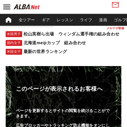
全ツアー
ギア
レッスン
ライフ
漫画
ゴルフ
メルマガ登録
松山英樹ら出場 ウィンダム選手権の組み合わせ
米国男子
北海道meijiカップ 組み合わせ
国内女子
最新の世界ランキング
米国女子
このページが表示されるお客様へ
ページを更新するとサイトの閲覧を続けることがで
きます。
広告ブロッカーやトラッキング防止機能をオンにし