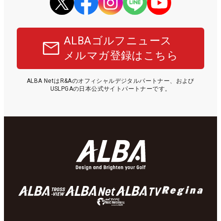
ALBAゴルフニュース
メルマガ登録はこちら
ALBA NetはR&Aのオフィシャルデジタルパートナー、および
USLPGAの日本公式サイトパートナーです。