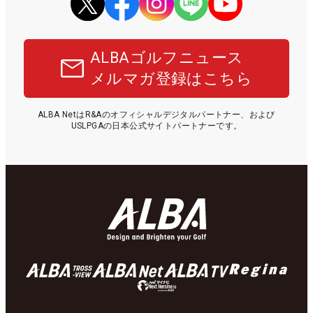
ALBAゴルフニュース
メルマガ登録はこちら
ALBA NetはR&Aのオフィシャルデジタルパートナー、および
USLPGAの日本公式サイトパートナーです。