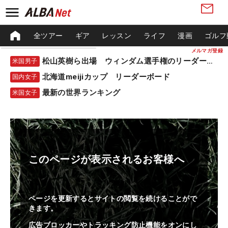
全ツアー
ギア
レッスン
ライフ
漫画
ゴルフ
メルマガ登録
松山英樹ら出場 ウィンダム選手権のリーダーボード
米国男子
北海道meijiカップ リーダーボード
国内女子
最新の世界ランキング
米国女子
このページが表示されるお客様へ
ページを更新するとサイトの閲覧を続けることがで
きます。
広告ブロッカーやトラッキング防止機能をオンにし