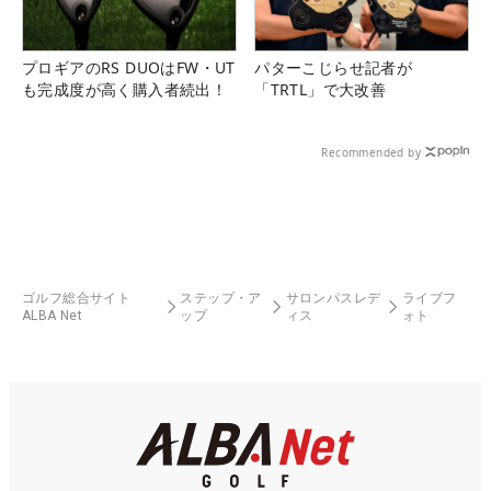
プロギアのRS DUOはFW・UT
パターこじらせ記者が
も完成度が高く購入者続出！
「TRTL」で大改善
Recommended by
ゴルフ総合サイト
ステップ・ア
サロンパスレデ
ライブフ
ALBA Net
ップ
ィス
ォト