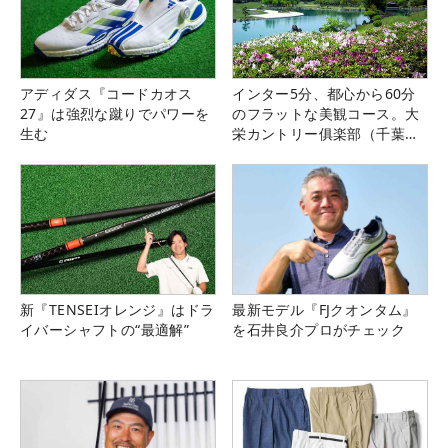
アディダス『コードカオス
インター5分、都心から60分
27』は強烈な蹴りでパワーを
のフラットな美観コース。大
生む
栄カントリー俱楽部（千葉
県）
新『TENSEIオレンジ』はドラ
最新モデル『FJクオンタム』
イバーシャフトの“最適解”
を石井良介プロがチェック