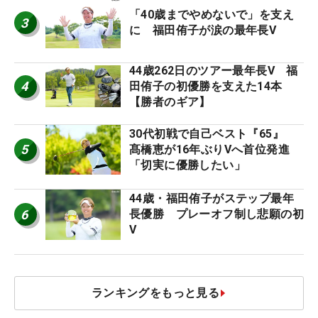
「40歳までやめないで」を支え
3
に 福田侑子が涙の最年長V
44歳262日のツアー最年長V 福
4
田侑子の初優勝を支えた14本
【勝者のギア】
30代初戦で自己ベスト『65』
5
髙橋恵が16年ぶりVへ首位発進
「切実に優勝したい」
44歳・福田侑子がステップ最年
6
長優勝 プレーオフ制し悲願の初
V
ランキングをもっと見る