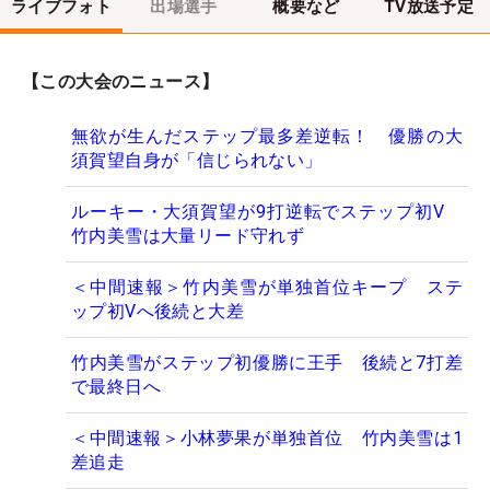
ライブフォト
出場選手
概要など
TV放送予定
【この大会のニュース】
無欲が生んだステップ最多差逆転！ 優勝の大
須賀望自身が「信じられない」
ルーキー・大須賀望が9打逆転でステップ初V
竹内美雪は大量リード守れず
＜中間速報＞竹内美雪が単独首位キープ ステ
ップ初Vへ後続と大差
竹内美雪がステップ初優勝に王手 後続と7打差
で最終日へ
＜中間速報＞小林夢果が単独首位 竹内美雪は1
差追走