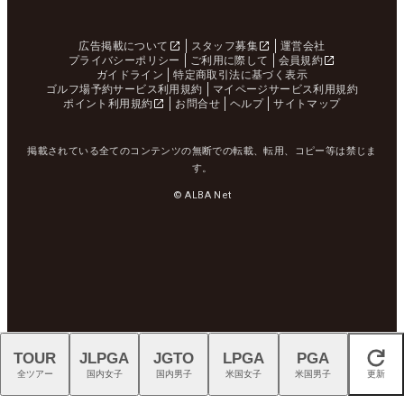
広告掲載について
スタッフ募集
運営会社
プライバシーポリシー
ご利用に際して
会員規約
ガイドライン
特定商取引法に基づく表示
ゴルフ場予約サービス利用規約
マイページサービス利用規約
ポイント利用規約
お問合せ
ヘルプ
サイトマップ
掲載されている全てのコンテンツの無断での転載、転用、コピー等は禁じま
す。
© ALBA Net
TOUR
JLPGA
JGTO
LPGA
PGA
閉じる
全ツアー
国内女子
国内男子
米国女子
米国男子
更新