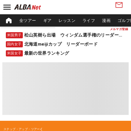
全ツアー
ギア
レッスン
ライフ
漫画
ゴルフ
メルマガ登録
松山英樹ら出場 ウィンダム選手権のリーダーボード
米国男子
北海道meijiカップ リーダーボード
国内女子
最新の世界ランキング
米国女子
ステップ・アップ・ツアー