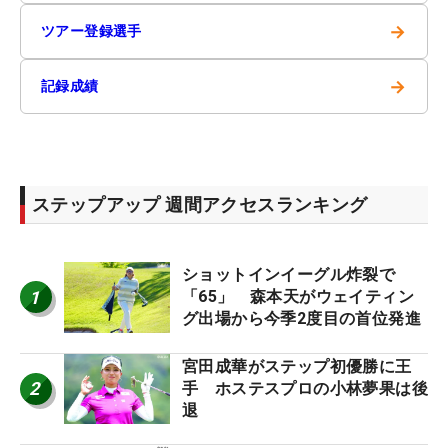
→
ツアー登録選手
→
記録成績
ステップアップ 週間アクセスランキング
ショットインイーグル炸裂で
1
「65」 森本天がウェイティン
グ出場から今季2度目の首位発進
宮田成華がステップ初優勝に王
2
手 ホステスプロの小林夢果は後
退