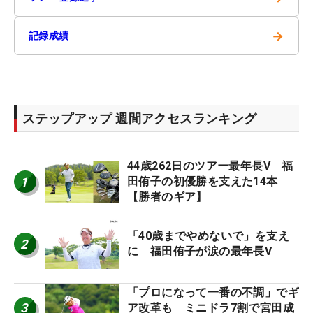
→
記録成績
ステップアップ 週間アクセスランキング
44歳262日のツアー最年長V 福
1
田侑子の初優勝を支えた14本
【勝者のギア】
「40歳までやめないで」を支え
2
に 福田侑子が涙の最年長V
「プロになって一番の不調」でギ
3
ア改革も ミニドラ7割で宮田成