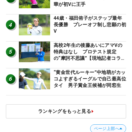
華が初Vに王手
44歳・福田侑子がステップ最年
4
長優勝 プレーオフ制し悲願の初
V
高校2年生の後藤あいにアマVの
5
特典はなし プロテスト規定
の“摩訶不思議”【現地記者コラ
ム】
“黄金世代ルーキー”中地萌がカッ
6
コよすぎるイーグルで自己最高位
タイ 男子賞金王候補が同窓生
ランキングをもっと見る
ページ上部へ