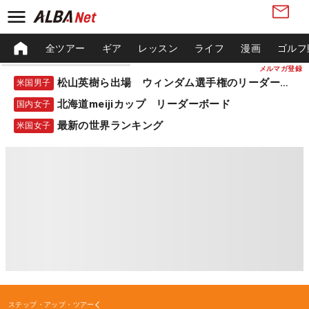
全ツアー
ギア
レッスン
ライフ
漫画
ゴルフ
メルマガ登録
松山英樹ら出場 ウィンダム選手権のリーダーボード
米国男子
北海道meijiカップ リーダーボード
国内女子
最新の世界ランキング
米国女子
ステップ・アップ・ツアー