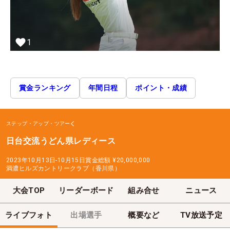
1
賞金ランキング
年間日程
ポイント・成績
ステップ・アップ・ツアー
日台交流うどん県レディース
2023年10月13日-10月15日
賞金総額
¥20,000,000
満濃ヒルズカントリークラブ（香川県）
大会TOP
リーダーボード
組み合せ
ニュース
ライブフォト
出場選手
概要など
TV放送予定