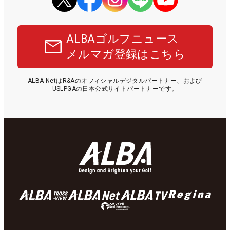
ALBAゴルフニュース
メルマガ登録はこちら
ALBA NetはR&Aのオフィシャルデジタルパートナー、および
USLPGAの日本公式サイトパートナーです。