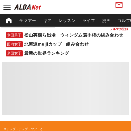
全ツアー
ギア
レッスン
ライフ
漫画
ゴルフ
メルマガ登録
松山英樹ら出場 ウィンダム選手権の組み合わせ
米国男子
北海道meijiカップ 組み合わせ
国内女子
最新の世界ランキング
米国女子
ステップ・アップ・ツアー