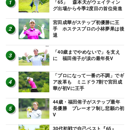
1
「65」 森本天がウェイティン
グ出場から今季2度目の首位発進
宮田成華がステップ初優勝に王
2
手 ホステスプロの小林夢果は後
退
「40歳までやめないで」を支え
3
に 福田侑子が涙の最年長V
「プロになって一番の不調」でギ
4
ア改革も ミニドラ7割で宮田成
華が初Vに王手
44歳・福田侑子がステップ最年
5
長優勝 プレーオフ制し悲願の初
V
30代初戦で自己ベスト『65』