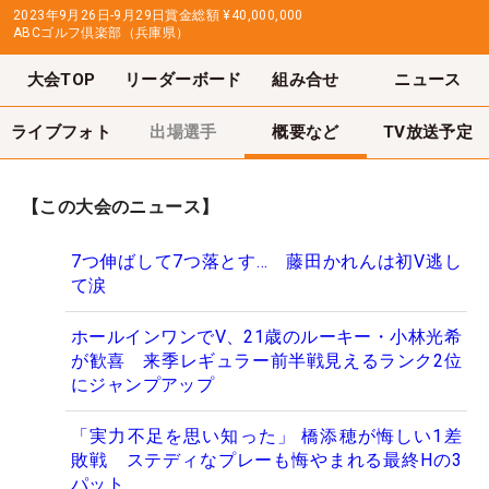
2023年9月26日-9月29日
賞金総額
¥40,000,000
ABCゴルフ倶楽部（兵庫県）
大会TOP
リーダーボード
組み合せ
ニュース
ライブフォト
出場選手
概要など
TV放送予定
【この大会のニュース】
7つ伸ばして7つ落とす… 藤田かれんは初V逃し
て涙
ホールインワンでV、21歳のルーキー・小林光希
が歓喜 来季レギュラー前半戦見えるランク2位
にジャンプアップ
「実力不足を思い知った」 橋添穂が悔しい1差
敗戦 ステディなプレーも悔やまれる最終Hの3
パット