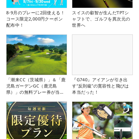
8-9月のプレーに2回使える！
スイスの叡智が生んだTPTシ
コース限定2,000円クーポン
ャフトで、ゴルフを異次元の
配布中！
世界へ
「潮来CC（茨城県）」＆「鹿
『G740』アイアンが引き出
児島ガーデンGC（鹿児島
す“反則級”の寛容性と飛びは
県）」の無料プレー券が当た
本当だった！
る！！