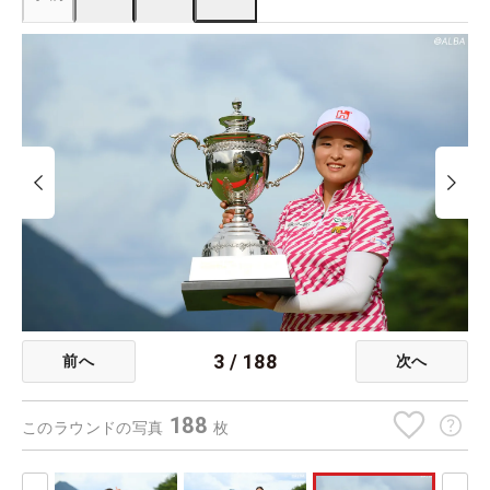
3
/
188
前へ
次へ
188
このラウンドの写真
枚