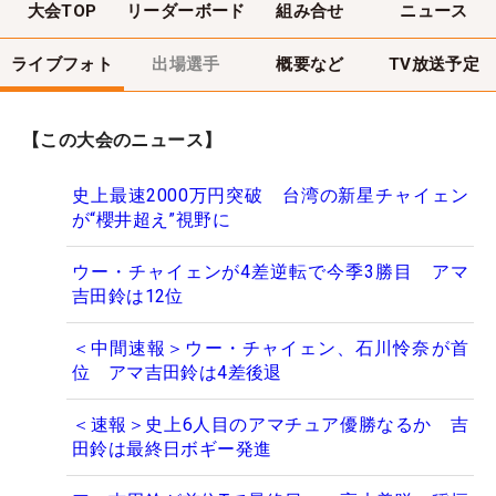
大会TOP
リーダーボード
組み合せ
ニュース
ライブフォト
出場選手
概要など
TV放送予定
【この大会のニュース】
史上最速2000万円突破 台湾の新星チャイェン
が“櫻井超え”視野に
ウー・チャイェンが4差逆転で今季3勝目 アマ
吉田鈴は12位
＜中間速報＞ウー・チャイェン、石川怜奈が首
位 アマ吉田鈴は4差後退
＜速報＞史上6人目のアマチュア優勝なるか 吉
田鈴は最終日ボギー発進