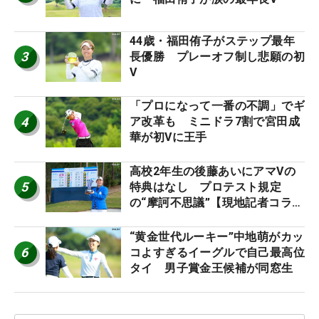
44歳・福田侑子がステップ最年
3
長優勝 プレーオフ制し悲願の初
V
「プロになって一番の不調」でギ
4
ア改革も ミニドラ7割で宮田成
華が初Vに王手
高校2年生の後藤あいにアマVの
5
特典はなし プロテスト規定
の“摩訶不思議”【現地記者コラ
ム】
“黄金世代ルーキー”中地萌がカッ
6
コよすぎるイーグルで自己最高位
タイ 男子賞金王候補が同窓生