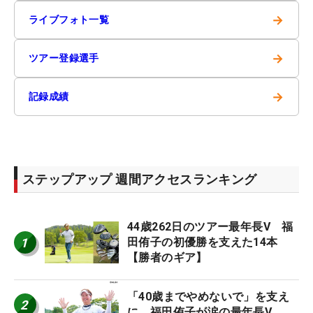
→
ライブフォト一覧
→
ツアー登録選手
→
記録成績
ステップアップ 週間アクセスランキング
44歳262日のツアー最年長V 福
1
田侑子の初優勝を支えた14本
【勝者のギア】
「40歳までやめないで」を支え
2
に 福田侑子が涙の最年長V