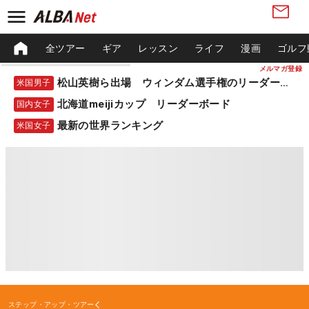
全ツアー
ギア
レッスン
ライフ
漫画
ゴルフ
メルマガ登録
松山英樹ら出場 ウィンダム選手権のリーダーボード
米国男子
北海道meijiカップ リーダーボード
国内女子
最新の世界ランキング
米国女子
ステップ・アップ・ツアー