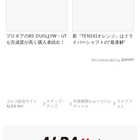
プロギアのRS DUOはFW・UT
新『TENSEIオレンジ』はドラ
も完成度が高く購入者続出！
イバーシャフトの“最適解”
Recommended by
ゴルフ総合サイト
ステップ・
中国新聞ちゅーピーレ
ライブフ
ALBA Net
アップ
ディース
ォト