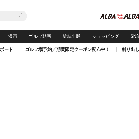
漫画
ゴルフ動画
雑誌出版
ショッピング
SN
ボード
ゴルフ場予約／期間限定クーポン配布中！
削り出