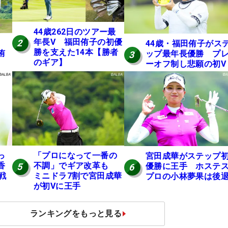
44歳262日のツアー最
年長V 福田侑子の初優
2
44歳・福田侑子がス
勝を支えた14本【勝者
侑
ップ最年長優勝 プ
3
のギア】
ーオフ制し悲願の初V
っ
「プロになって一番の
宮田成華がステップ
香
不調」でギア改革も
優勝に王手 ホステ
5
6
戦
ミニドラ7割で宮田成華
プロの小林夢果は後
が初Vに王手
ランキングをもっと見る