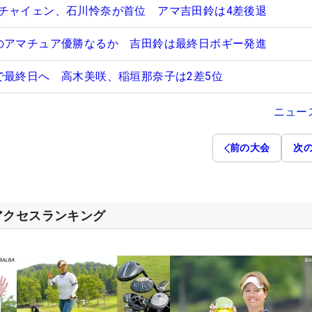
チャイェン、石川怜奈が首位 アマ吉田鈴は4差後退
のアマチュア優勝なるか 吉田鈴は最終日ボギー発進
で最終日へ 高木美咲、稲垣那奈子は2差5位
ニュー
前の大会
次
アクセスランキング