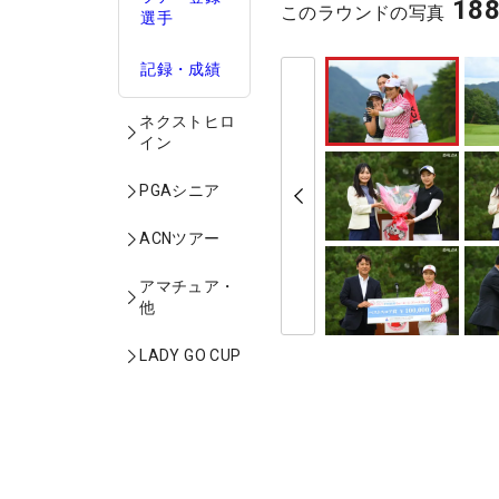
18
このラウンドの写真
選手
記録・成績
ネクストヒロ
イン
PGAシニア
ACNツアー
アマチュア・
他
LADY GO CUP