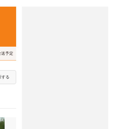
放送予定
新する