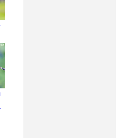
テ
レ
初
ス
退