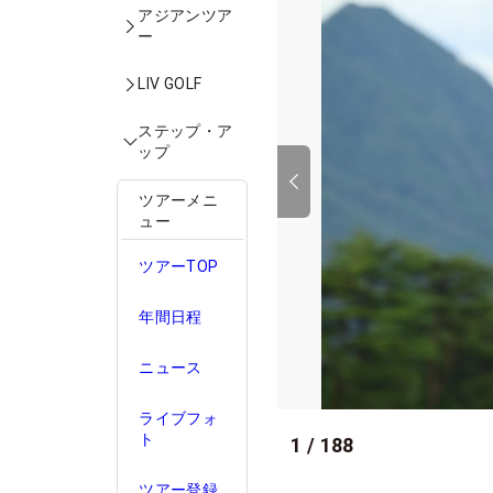
アジアンツア
ー
LIV GOLF
ステップ・ア
ップ
ツアーメニ
ュー
ツアーTOP
年間日程
ニュース
ライブフォ
ト
1
/
188
ツアー登録