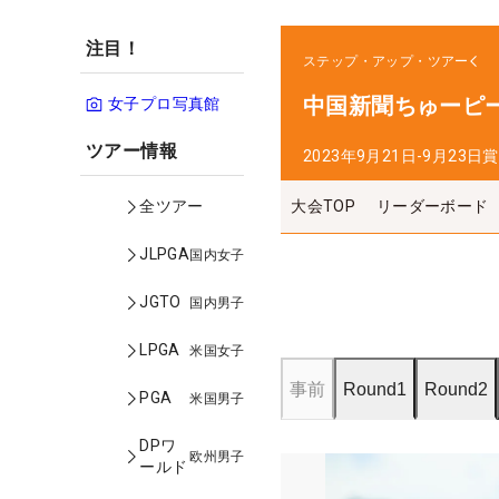
注目！
ステップ・アップ・ツアー
中国新聞ちゅーピ
女子プロ写真館
ツアー情報
2023年9月21日-9月23日
賞
大会TOP
リーダーボード
全ツアー
JLPGA
国内女子
JGTO
国内男子
LPGA
米国女子
事前
Round1
Round2
PGA
米国男子
DPワ
欧州男子
ールド