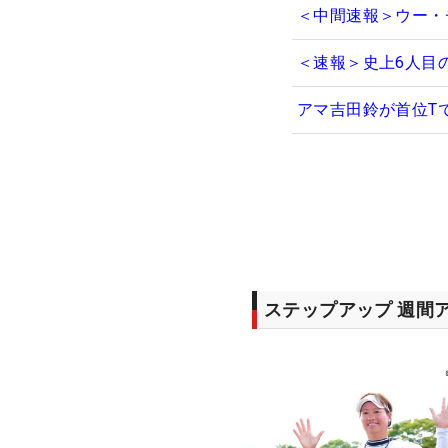
＜中間速報＞ウー・
＜速報＞史上6人目
アマ吉田鈴が首位T
ステップアップ 週間