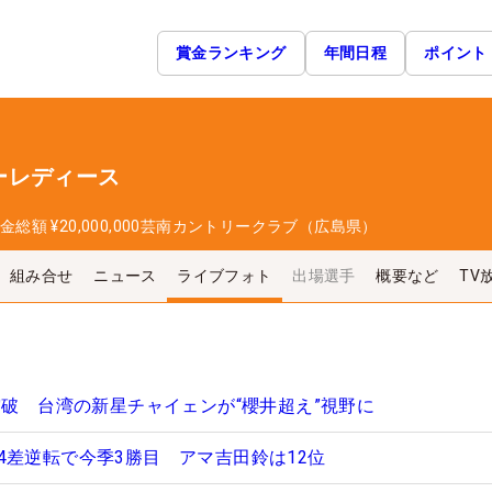
賞金ランキング
年間日程
ポイント
ーレディース
金総額
¥20,000,000
芸南カントリークラブ（広島県）
組み合せ
ニュース
ライブフォト
出場選手
概要など
TV
突破 台湾の新星チャイェンが“櫻井超え”視野に
4差逆転で今季3勝目 アマ吉田鈴は12位