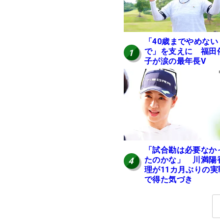
「40歳までやめない
で」を支えに 福田
1
子が涙の最年長V
「試合勘は必要なか
たのかな」 川満陽
4
理が11カ月ぶりの実
で得た気づき