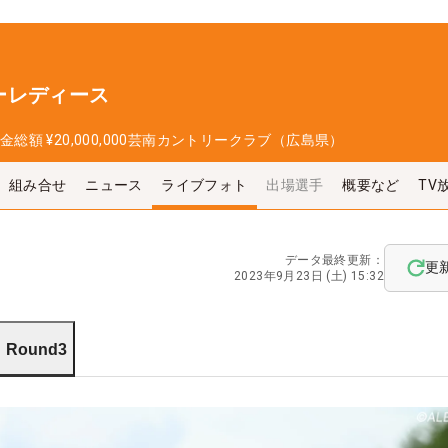
ーレディース
金総額
¥20,000,000
芸南カントリークラブ（広島県）
組み合せ
ニュース
ライブフォト
出場選手
概要など
TV
データ最終更新：
更
2023年9月23日 (土) 15:32
Round3