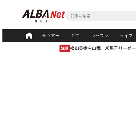
全ツアー
ギア
レッスン
ライフ
松山英樹ら出場 米男子リーダー
注目