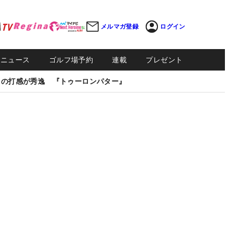
メルマガ登録
ログイン
Sニュース
ゴルフ場予約
連載
プレゼント
しの打感が秀逸 『トゥーロンパター』