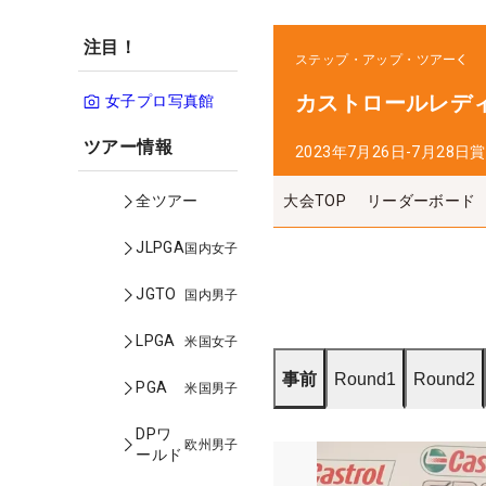
注目！
ステップ・アップ・ツアー
カストロールレデ
女子プロ写真館
ツアー情報
2023年7月26日-7月28日
賞
大会TOP
リーダーボード
全ツアー
JLPGA
国内女子
JGTO
国内男子
LPGA
米国女子
事前
Round1
Round2
PGA
米国男子
DPワ
欧州男子
ールド