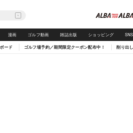
漫画
ゴルフ動画
雑誌出版
ショッピング
SN
ボード
ゴルフ場予約／期間限定クーポン配布中！
削り出