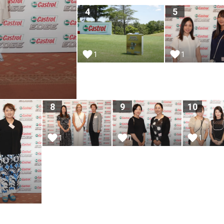
4
5
1
1
8
9
10
1
1
1