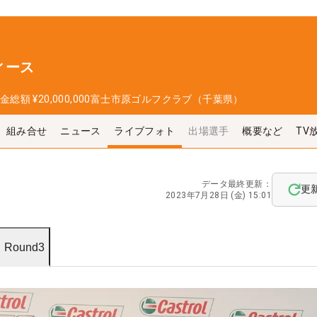
ィース
金総額
¥20,000,000
富士市原ゴルフクラブ（千葉県）
組み合せ
ニュース
ライブフォト
出場選手
概要など
TV
データ最終更新：
更
2023年7月28日 (金) 15:01
Round3