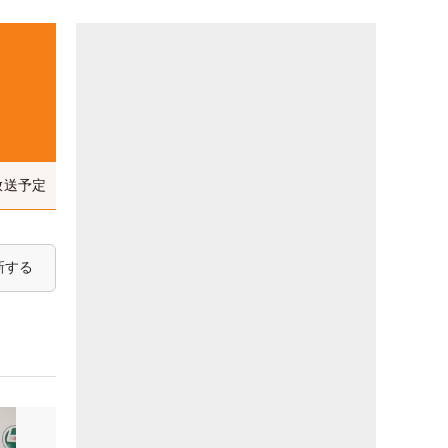
放送予定
新する