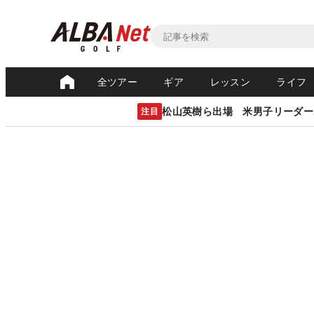
全ツアー
ギア
レッスン
ライフ
松山英樹ら出場 米男子リーダー
注目