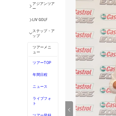
アジアンツア
ー
LIV GOLF
ステップ・ア
ップ
ツアーメニ
ュー
ツアーTOP
年間日程
ニュース
ライブフォ
ト
ツアー登録