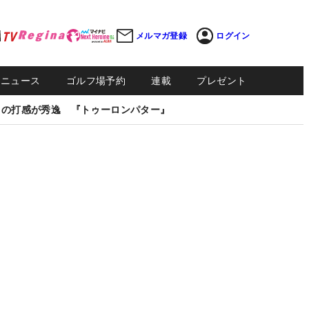
メルマガ登録
ログイン
Sニュース
ゴルフ場予約
連載
プレゼント
しの打感が秀逸 『トゥーロンパター』