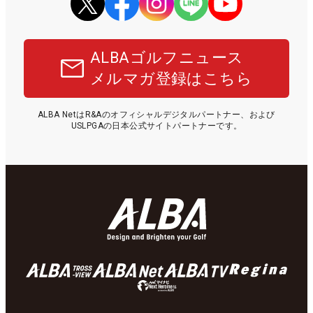
ALBAゴルフニュース
メルマガ登録はこちら
ALBA NetはR&Aのオフィシャルデジタルパートナー、および
USLPGAの日本公式サイトパートナーです。