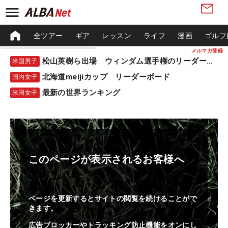
全ツアー
ギア
レッスン
ライフ
漫画
ゴルフ
メルマガ登録
松山英樹ら出場 ウィンダム選手権のリーダーボード
米国男子
北海道meijiカップ リーダーボード
国内女子
最新の世界ランキング
米国女子
このページが表示されるお客様へ
ページを更新するとサイトの閲覧を続けることがで
きます。
広告ブロッカーやトラッキング防止機能をオンにし