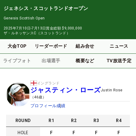
ジェネシス・スコットランドオープン
Genesis Scottish Open
2025年7月10日-7月13日
賞金総額
$9,000,000
ザ・ルネッサンスC（スコットランド）
大会TOP
リーダーボード
組み合せ
ニュース
ライブフォト
出場選手
概要など
TV放送予定
イングランド
ジャスティン・ローズ
Justin Rose
（
46
歳）
プロフィール
成績
ROUND
R
1
R
2
R
3
R
4
HOLE
F
F
F
F