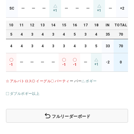
SC
ー
ー
ー
ー
ー
ー
ー
+2
+1
+1
10
11
12
13
14
15
16
17
18
IN
TOTAL
5
4
3
4
3
4
5
3
4
35
70
4
4
3
4
3
3
4
3
5
33
70
ー
ー
ー
ー
ー
-2
0
+1
-1
-1
-1
アルバトロス
イーグル
バーティ
ー パー
ボギー
ダブルボギー以上
フルリーダーボード