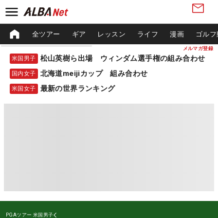
全ツアー
ギア
レッスン
ライフ
漫画
ゴルフ
メルマガ登録
松山英樹ら出場 ウィンダム選手権の組み合わせ
米国男子
北海道meijiカップ 組み合わせ
国内女子
最新の世界ランキング
米国女子
PGAツアー
米国男子