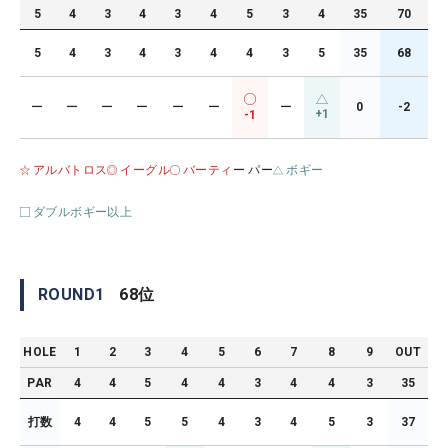
5
4
3
4
3
4
5
3
4
35
70
5
4
3
4
3
4
4
3
5
35
68
ー
ー
ー
ー
ー
ー
ー
0
-2
+1
-1
アルバトロス
イーグル
バーティ
ー パー
ボギー
ダブルボギー以上
ROUND
1
68
位
HOLE
1
2
3
4
5
6
7
8
9
OUT
PAR
4
4
5
4
4
3
4
4
3
35
打数
4
4
5
5
4
3
4
5
3
37