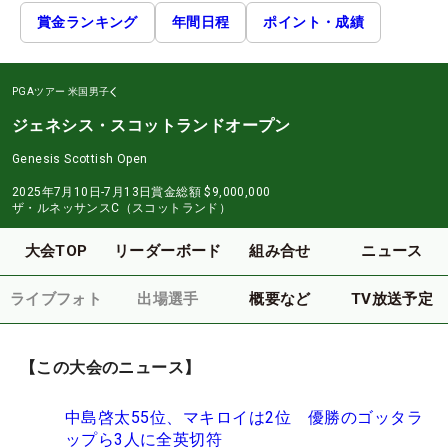
賞金ランキング
年間日程
ポイント・成績
PGAツアー
米国男子
ジェネシス・スコットランドオープン
Genesis Scottish Open
2025年7月10日-7月13日
賞金総額
$9,000,000
ザ・ルネッサンスC（スコットランド）
大会TOP
リーダーボード
組み合せ
ニュース
ライブフォト
出場選手
概要など
TV放送予定
【この大会のニュース】
中島啓太55位、マキロイは2位 優勝のゴッタラ
ップら3人に全英切符