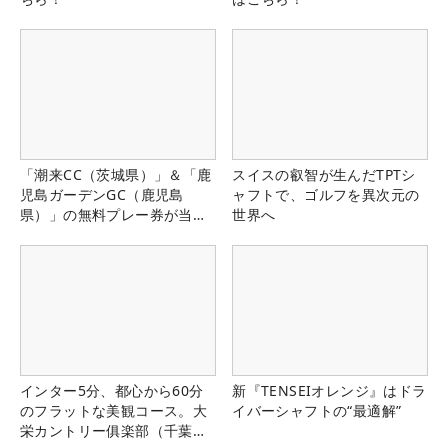
「潮来CC（茨城県）」＆「鹿
スイスの叡智が生んだTPTシ
児島ガーデンGC（鹿児島
ャフトで、ゴルフを異次元の
県）」の無料プレー券が当た
世界へ
る！！
インター5分、都心から60分
新『TENSEIオレンジ』はドラ
のフラットな美観コース。大
イバーシャフトの“最適解”
栄カントリー俱楽部（千葉