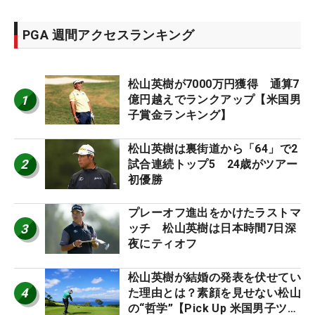
PGA 週間アクセスランキング
松山英樹が7000万円獲得 通算7
1
億円越えでランクアップ【米国男
子賞金ランキング】
松山英樹は裏街道から「64」で2
2
試合連続トップ5 24歳がツアー
初優勝
プレーオフ進出をかけたラストマ
3
ッチ 松山英樹は日本時間7日深
夜にティオフ
松山英樹が結婚の発表を伏せてい
4
た理由とは？素顔を見せない松山
の“哲学”【Pick Up 米国男子ツア