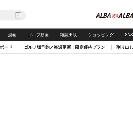
漫画
ゴルフ動画
雑誌出版
ショッピング
SN
ボード
ゴルフ場予約／毎週更新！限定優待プラン
削り出