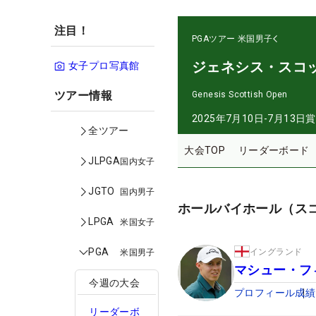
注目！
PGAツアー
米国男子
ジェネシス・スコ
女子プロ写真館
ツアー情報
Genesis Scottish Open
2025年7月10日-7月13日
賞
全ツアー
大会TOP
リーダーボード
JLPGA
国内女子
JGTO
国内男子
ホールバイホール（ス
LPGA
米国女子
PGA
イングランド
米国男子
マシュー・フ
今週の大会
プロフィール
成績
リーダーボ