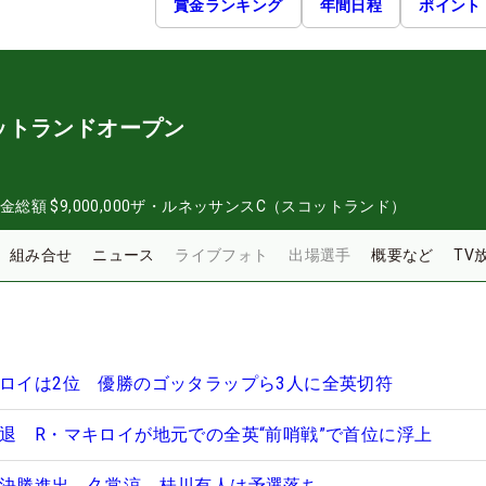
賞金ランキング
年間日程
ポイント
ットランドオープン
金総額
$9,000,000
ザ・ルネッサンスC（スコットランド）
組み合せ
ニュース
ライブフォト
出場選手
概要など
TV
キロイは2位 優勝のゴッタラップら3人に全英切符
後退 R・マキロイが地元での全英“前哨戦”で首位に浮上
で決勝進出 久常涼、桂川有人は予選落ち