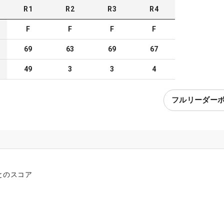
R
1
R
2
R
3
R
4
F
F
F
F
69
63
69
67
49
3
3
4
フルリーダー
とのスコア