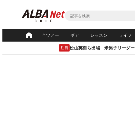
全ツアー
ギア
レッスン
ライフ
松山英樹ら出場 米男子リーダー
注目