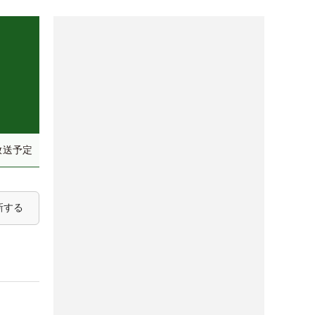
放送予定
新する