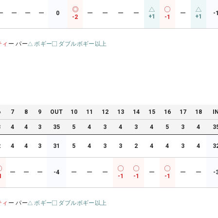
ー
ー
ー
ー
0
ー
ー
ー
ー
ー
-
+1
+1
-2
-1
ティ
ー パー
ボギー
ダブルボギー以上
6
7
8
9
OUT
10
11
12
13
14
15
16
17
18
I
3
4
4
3
35
5
4
3
4
3
4
5
3
4
3
2
4
4
3
31
5
4
3
3
2
4
4
3
4
3
ー
ー
ー
-4
ー
ー
ー
ー
ー
ー
-
1
-1
-1
-1
ティ
ー パー
ボギー
ダブルボギー以上