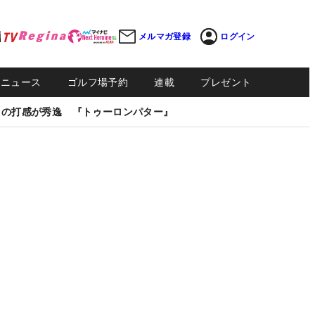
メルマガ登録
ログイン
Sニュース
ゴルフ場予約
連載
プレゼント
しの打感が秀逸 『トゥーロンパター』