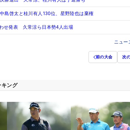
 中島啓太と桂川有人130位、星野陸也は棄権
わせ発表 久常涼ら日本勢4人出場
ニュー
前の大会
次
ンキング