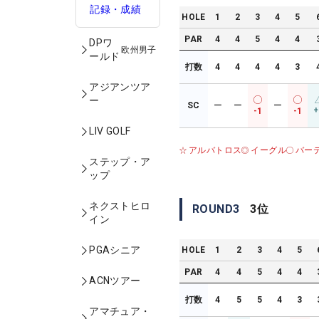
記録・成績
HOLE
1
2
3
4
5
PAR
4
4
5
4
4
DPワ
欧州男子
ールド
打数
4
4
4
4
3
アジアンツア
ー
SC
ー
ー
ー
+
-1
-1
LIV GOLF
アルバトロス
イーグル
バー
ステップ・ア
ップ
ネクストヒロ
ROUND
3
3
位
イン
PGAシニア
HOLE
1
2
3
4
5
PAR
4
4
5
4
4
ACNツアー
打数
4
5
5
4
3
アマチュア・