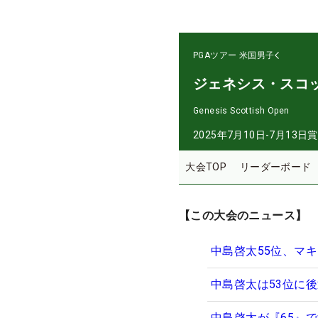
PGAツアー
米国男子
ジェネシス・スコ
Genesis Scottish Open
2025年7月10日-7月13日
賞
大会TOP
リーダーボード
【この大会のニュース】
中島啓太55位、マ
中島啓太は53位に
中島啓太が『65』