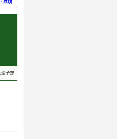
・成績
放送予定