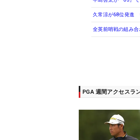
久常涼が68位発進
全英前哨戦の組み合
PGA 週間アクセスラ