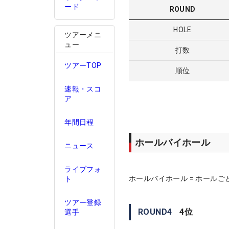
ード
ROUND
HOLE
ツアーメニ
ュー
打数
ツアーTOP
順位
速報・スコ
ア
年間日程
ホールバイホール
ニュース
ライブフォ
ホールバイホール = ホールご
ト
ツアー登録
ROUND
4
4
位
選手