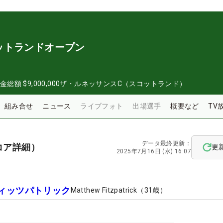
ットランドオープン
金総額
$9,000,000
ザ・ルネッサンスC（スコットランド）
組み合せ
ニュース
ライブフォト
出場選手
概要など
TV
データ最終更新：
コア詳細）
更
2025年7月16日 (水) 16:07
ィッツパトリック
Matthew Fitzpatrick
（
31
歳）