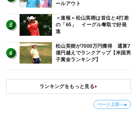
ールアウト
＜速報＞松山英樹は首位と4打差
5
の「65」 イーグル奪取で好発
進
松山英樹が7000万円獲得 通算7
6
億円越えでランクアップ【米国男
子賞金ランキング】
ランキングをもっと見る
ページ上部へ