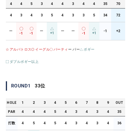
4
4
5
3
4
4
3
4
4
35
70
4
3
4
3
5
4
3
3
5
34
72
ー
ー
ー
ー
-1
+2
+1
+1
-1
-1
-1
アルバトロス
イーグル
バーティ
ー パー
ボギー
ダブルボギー以上
ROUND
1
33
位
HOLE
1
2
3
4
5
6
7
8
9
OUT
PAR
4
4
4
5
4
3
4
3
4
35
打数
4
5
4
5
4
3
4
3
4
36