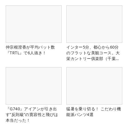
仲宗根澄香が平均パット数
インター5分、都心から60分
『TRTL』で6人抜き！
のフラットな美観コース。大
栄カントリー俱楽部（千葉
県）
『G740』アイアンが引き出
猛暑を乗り切る！ こだわり機
す“反則級”の寛容性と飛びは
能派パンツ4選
本当だった！