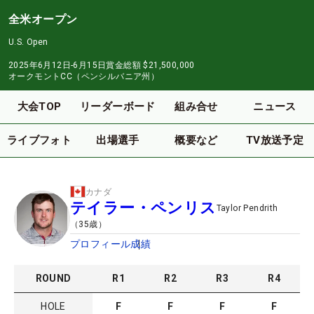
全米オープン
U.S. Open
2025年6月12日-6月15日
賞金総額
$21,500,000
オークモントCC（ペンシルバニア州）
大会TOP
リーダーボード
組み合せ
ニュース
ライブフォト
出場選手
概要など
TV放送予定
カナダ
テイラー・ペンリス
Taylor Pendrith
（
35
歳）
プロフィール
成績
ROUND
R
1
R
2
R
3
R
4
HOLE
F
F
F
F