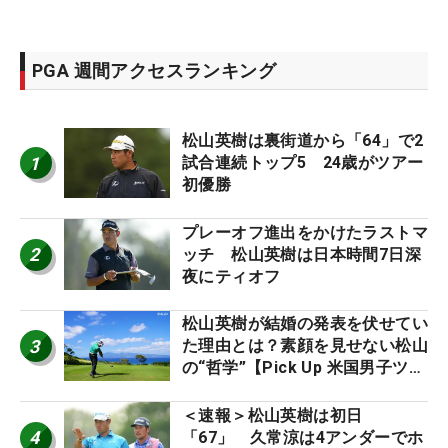
PGA 週間アクセスランキング
松山英樹は裏街道から「64」で2
1
試合連続トップ5 24歳がツアー
初優勝
プレーオフ進出をかけたラストマ
2
ッチ 松山英樹は日本時間7日深
夜にティオフ
松山英樹が結婚の発表を伏せてい
3
た理由とは？素顔を見せない松山
の“哲学”【Pick Up 米国男子ツア
ー十大ニュース】
＜速報＞松山英樹は初日
4
「67」 久常涼は4アンダーでホ