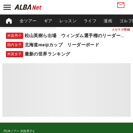
全ツアー
ギア
レッスン
ライフ
漫画
ゴルフ
メルマガ登録
松山英樹ら出場 ウィンダム選手権のリーダーボード
米国男子
北海道meijiカップ リーダーボード
国内女子
最新の世界ランキング
米国女子
PGAツアー
米国男子