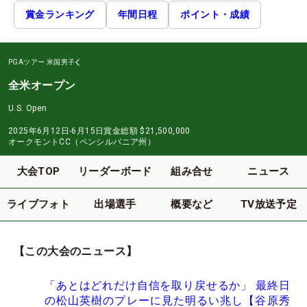
賞金ランキング
年間日程
ポイント・成績
PGAツアー
米国男子
全米オープン
U.S. Open
2025年6月12日-6月15日
賞金総額
$21,500,000
オークモントCC（ペンシルバニア州）
大会TOP
リーダーボード
組み合せ
ニュース
ライブフォト
出場選手
概要など
TV放送予定
【この大会のニュース】
「あとはどれだけ自信を取り戻せるか」 最終日
の松山英樹のプレーに見た明るい兆し【谷原秀