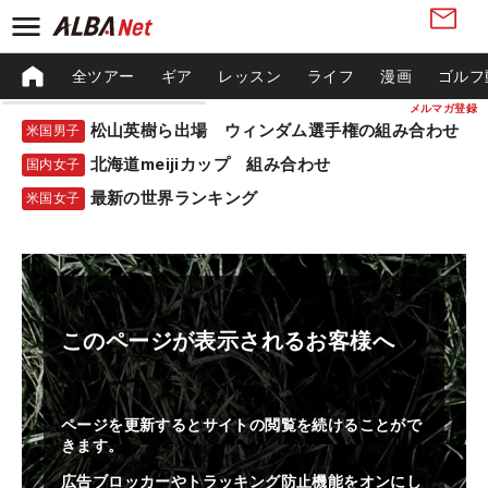
全ツアー
ギア
レッスン
ライフ
漫画
ゴルフ
メルマガ登録
松山英樹ら出場 ウィンダム選手権の組み合わせ
米国男子
北海道meijiカップ 組み合わせ
国内女子
最新の世界ランキング
米国女子
このページが表示されるお客様へ
ページを更新するとサイトの閲覧を続けることがで
きます。
広告ブロッカーやトラッキング防止機能をオンにし