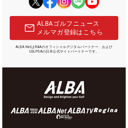
ALBAゴルフニュース
メルマガ登録はこちら
ALBA NetはR&Aのオフィシャルデジタルパートナー、および
USLPGAの日本公式サイトパートナーです。