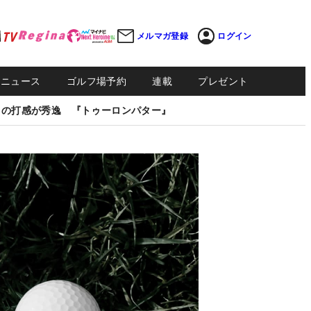
メルマガ登録
ログイン
Sニュース
ゴルフ場予約
連載
プレゼント
しの打感が秀逸 『トゥーロンパター』