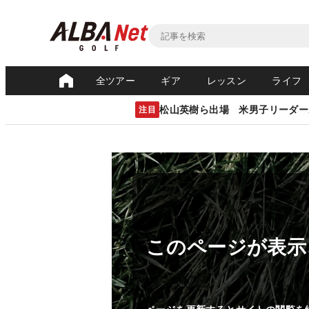
全ツアー
ギア
レッスン
ライフ
松山英樹ら出場 米男子リーダー
注目
このページが表示