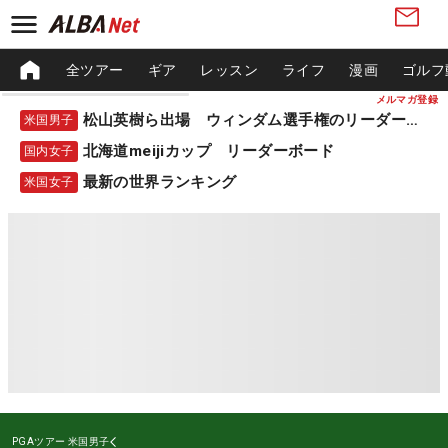
全ツアー
ギア
レッスン
ライフ
漫画
ゴルフ
メルマガ登録
松山英樹ら出場 ウィンダム選手権のリーダーボード
米国男子
北海道meijiカップ リーダーボード
国内女子
最新の世界ランキング
米国女子
PGAツアー
米国男子