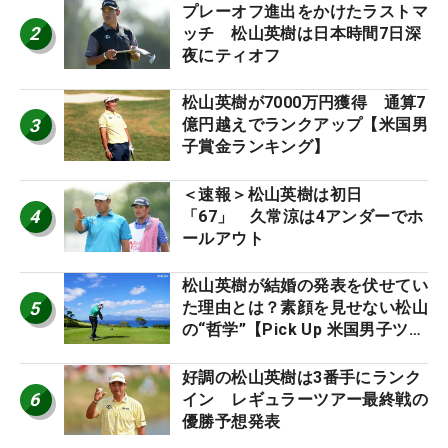
プレーオフ進出をかけたラストマ
2
ッチ 松山英樹は日本時間7日深
夜にティオフ
松山英樹が7000万円獲得 通算7
3
億円越えでランクアップ【米国男
子賞金ランキング】
＜速報＞松山英樹は初日
4
「67」 久常涼は4アンダーでホ
ールアウト
松山英樹が結婚の発表を伏せてい
5
た理由とは？素顔を見せない松山
の“哲学”【Pick Up 米国男子ツア
ー十大ニュース】
好調の松山英樹は3番手にランク
6
イン レギュラーツアー最終戦の
優勝予想発表