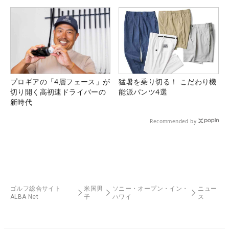
県）
プロギアの「4層フェース」が
猛暑を乗り切る！ こだわり機
切り開く高初速ドライバーの
能派パンツ4選
新時代
Recommended by
ゴルフ総合サイト
米国男
ソニー・オープン・イン・
ニュー
ALBA Net
子
ハワイ
ス