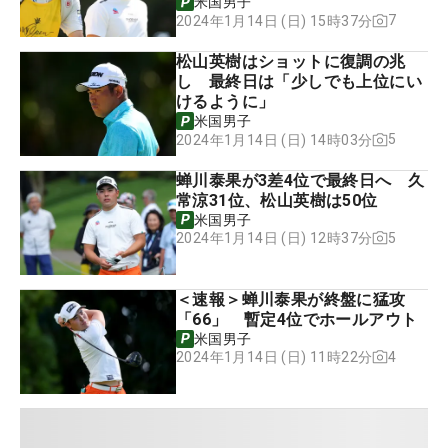
米国男子
7
2024年1月14日 (日) 15時37分
松山英樹はショットに復調の兆
し 最終日は「少しでも上位にい
けるように」
米国男子
5
2024年1月14日 (日) 14時03分
蝉川泰果が3差4位で最終日へ 久
常涼31位、松山英樹は50位
米国男子
5
2024年1月14日 (日) 12時37分
＜速報＞蝉川泰果が終盤に猛攻
「66」 暫定4位でホールアウト
米国男子
4
2024年1月14日 (日) 11時22分