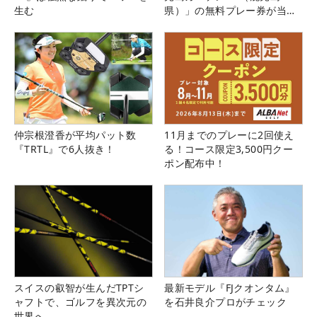
生む
県）」の無料プレー券が当た
る！！
仲宗根澄香が平均パット数
11月までのプレーに2回使え
『TRTL』で6人抜き！
る！コース限定3,500円クー
ポン配布中！
スイスの叡智が生んだTPTシ
最新モデル『FJクオンタム』
ャフトで、ゴルフを異次元の
を石井良介プロがチェック
世界へ