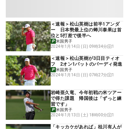
＜速報＞松山英樹は前半1アンダ
ー 日本勢最上位の蝉川泰果は首
位と5打差で後半へ
米国男子
1
2024年1月14日 (日) 09時34分
＜速報＞松山英樹が3日目ティオ
フ 2オン1パットのバーディ発進
米国男子
1
2024年1月14日 (日) 07時27分
岩崎亜久竜、今年初戦の米ツアー
で得た課題 帰国後は「ずっと練
習です」
米国男子
1
2024年1月13日 (土) 18時00分
「キッカケがあれば」桂川有人が