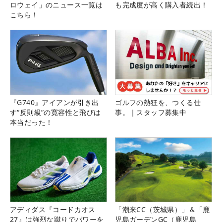
ロウェイ」のニュース一覧は
も完成度が高く購入者続出！
こちら！
『G740』アイアンが引き出
ゴルフの熱狂を、つくる仕
す“反則級”の寛容性と飛びは
事。｜スタッフ募集中
本当だった！
アディダス『コードカオス
「潮来CC（茨城県）」＆「鹿
27』は強烈な蹴りでパワーを
児島ガーデンGC（鹿児島