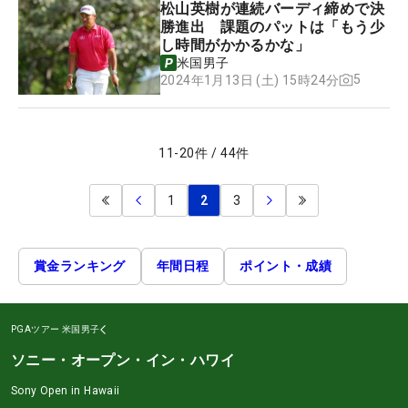
松山英樹が連続バーディ締めで決
勝進出 課題のパットは「もう少
し時間がかかるかな」
米国男子
5
2024年1月13日 (土) 15時24分
11
-
20
件
/
44
件
1
2
3
賞金ランキング
年間日程
ポイント・成績
PGAツアー
米国男子
ソニー・オープン・イン・ハワイ
Sony Open in Hawaii