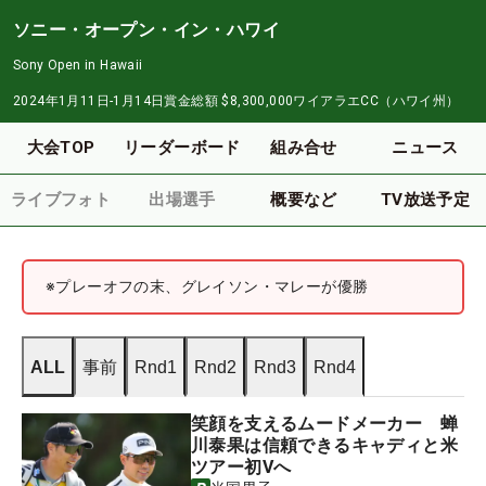
ソニー・オープン・イン・ハワイ
Sony Open in Hawaii
2024年1月11日-1月14日
賞金総額
$8,300,000
ワイアラエCC（ハワイ州）
大会TOP
リーダーボード
組み合せ
ニュース
ライブフォト
出場選手
概要など
TV放送予定
※プレーオフの末、グレイソン・マレーが優勝
ALL
事前
Rnd1
Rnd2
Rnd3
Rnd4
笑顔を支えるムードメーカー 蝉
川泰果は信頼できるキャディと米
ツアー初Vへ