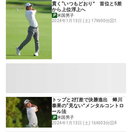
貫く“いつもどおり” 首位と5差
から上位浮上へ
米国男子
1
2024年1月13日 (土) 17時00分
トップと2打差で決勝進出 蝉川
泰果の“見ない”メンタルコントロ
ール法
米国男子
4
2024年1月13日 (土) 16時03分