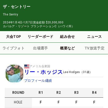
ザ・セントリー
The Sentry
2024年1月4日-1月7日
賞金総額
$20,000,000
カパルア・リゾート プランテーションC（ハワイ州）
大会TOP
リーダーボード
組み合せ
ニュース
ライブフォト
出場選手
概要など
TV放送予定
アメリカ合衆国
リー・ホッジス
Lee Hodges
（
31
歳）
プロフィール
成績
ROUND
R
1
R
2
R
3
R
4
HOLE
F
F
F
F