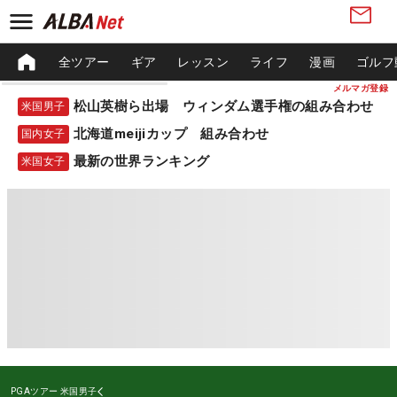
全ツアー
ギア
レッスン
ライフ
漫画
ゴルフ
メルマガ登録
松山英樹ら出場 ウィンダム選手権の組み合わせ
米国男子
北海道meijiカップ 組み合わせ
国内女子
最新の世界ランキング
米国女子
PGAツアー
米国男子