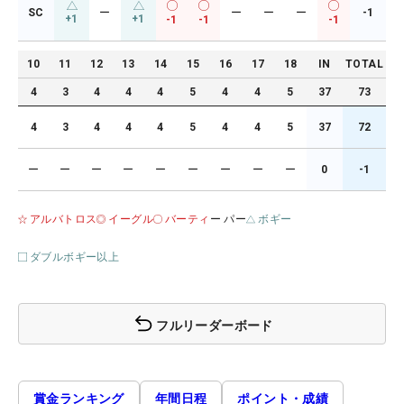
SC
ー
ー
ー
ー
-1
+1
+1
-1
-1
-1
10
11
12
13
14
15
16
17
18
IN
TOTAL
4
3
4
4
4
5
4
4
5
37
73
4
3
4
4
4
5
4
4
5
37
72
ー
ー
ー
ー
ー
ー
ー
ー
ー
0
-1
アルバトロス
イーグル
バーティ
ー パー
ボギー
ダブルボギー以上
フルリーダーボード
賞金ランキング
年間日程
ポイント・成績