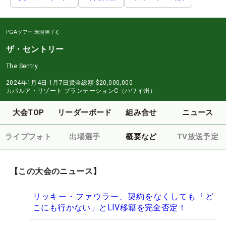
PGAツアー
米国男子
ザ・セントリー
The Sentry
2024年1月4日-1月7日
賞金総額
$20,000,000
カパルア・リゾート プランテーションC（ハワイ州）
大会TOP
リーダーボード
組み合せ
ニュース
ライブフォト
出場選手
概要など
TV放送予定
【この大会のニュース】
リッキー・ファウラー、契約をなくしても「ど
こにも行かない」とLIV移籍を完全否定！