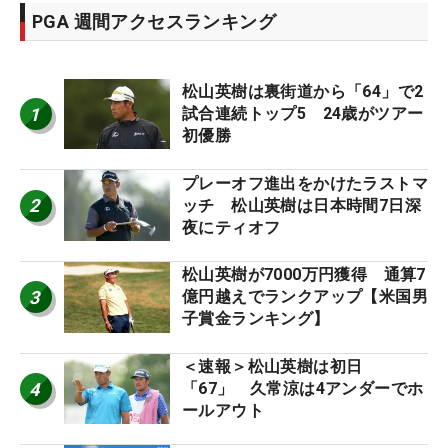
PGA 週間アクセスランキング
松山英樹は裏街道から「64」で2
1
試合連続トップ5 24歳がツアー
初優勝
プレーオフ進出をかけたラストマ
2
ッチ 松山英樹は日本時間7日深
夜にティオフ
松山英樹が7000万円獲得 通算7
3
億円越えでランクアップ【米国男
子賞金ランキング】
＜速報＞松山英樹は初日
4
「67」 久常涼は4アンダーでホ
ールアウト