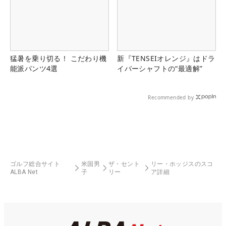
猛暑を乗り切る！ こだわり機
新『TENSEIオレンジ』はドラ
能派パンツ4選
イバーシャフトの“最適解”
Recommended by
ゴルフ総合サイト
米国男
ザ・セント
リー・ホッジスのスコ
ALBA Net
子
リー
ア詳細