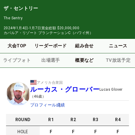
ザ・セントリー
The Sentry
2024年1月4日-1月7日
賞金総額
$20,000,000
カパルア・リゾート プランテーションC（ハワイ州）
大会TOP
リーダーボード
組み合せ
ニュース
ライブフォト
出場選手
概要など
TV放送予定
アメリカ合衆国
ルーカス・グローバー
Lucas Glover
（
46
歳）
プロフィール
成績
ROUND
R
1
R
2
R
3
R
4
HOLE
F
F
F
F