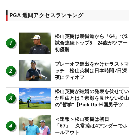
PGA 週間アクセスランキング
松山英樹は裏街道から「64」で2
1
試合連続トップ5 24歳がツアー
初優勝
プレーオフ進出をかけたラストマ
2
ッチ 松山英樹は日本時間7日深
夜にティオフ
松山英樹が結婚の発表を伏せてい
3
た理由とは？素顔を見せない松山
の“哲学”【Pick Up 米国男子ツア
ー十大ニュース】
＜速報＞松山英樹は初日
4
「67」 久常涼は4アンダーでホ
ールアウト