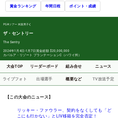
賞金ランキング
年間日程
ポイント・成績
PGAツアー
米国男子
ザ・セントリー
The Sentry
2024年1月4日-1月7日
賞金総額
$20,000,000
カパルア・リゾート プランテーションC（ハワイ州）
大会TOP
リーダーボード
組み合せ
ニュース
ライブフォト
出場選手
概要など
TV放送予定
【この大会のニュース】
リッキー・ファウラー、契約をなくしても「ど
こにも行かない」とLIV移籍を完全否定！