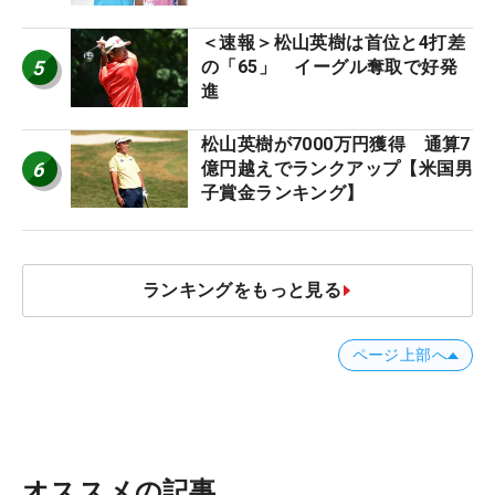
＜速報＞松山英樹は首位と4打差
5
の「65」 イーグル奪取で好発
進
松山英樹が7000万円獲得 通算7
6
億円越えでランクアップ【米国男
子賞金ランキング】
ランキングをもっと見る
ページ上部へ
オススメの記事