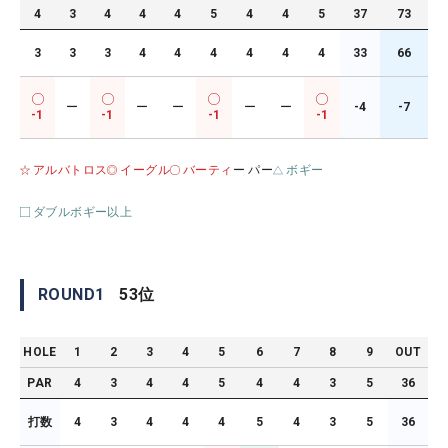
4
3
4
4
4
5
4
4
5
37
73
3
3
3
4
4
4
4
4
4
33
66
ー
ー
ー
ー
ー
-4
-7
-1
-1
-1
-1
アルバトロス
イーグル
バーティ
ー パー
ボギー
ダブルボギー以上
ROUND
1
53
位
HOLE
1
2
3
4
5
6
7
8
9
OUT
PAR
4
3
4
4
5
4
4
3
5
36
打数
4
3
4
4
4
5
4
3
5
36