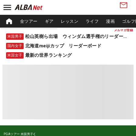
全ツアー
ギア
レッスン
ライフ
漫画
ゴルフ
メルマガ登録
松山英樹ら出場 ウィンダム選手権のリーダーボード
米国男子
北海道meijiカップ リーダーボード
国内女子
最新の世界ランキング
米国女子
PGAツアー
米国男子