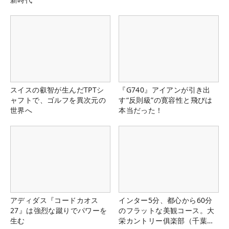
スイスの叡智が生んだTPTシ
『G740』アイアンが引き出
ャフトで、ゴルフを異次元の
す“反則級”の寛容性と飛びは
世界へ
本当だった！
アディダス『コードカオス
インター5分、都心から60分
27』は強烈な蹴りでパワーを
のフラットな美観コース。大
生む
栄カントリー俱楽部（千葉