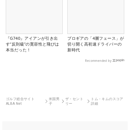
『G740』アイアンが引き出
プロギアの「4層フェース」が
す“反則級”の寛容性と飛びは
切り開く高初速ドライバーの
本当だった！
新時代
Recommended by
ゴルフ総合サイト
米国男
ザ・セント
トム・キムのスコア
ALBA Net
子
リー
詳細