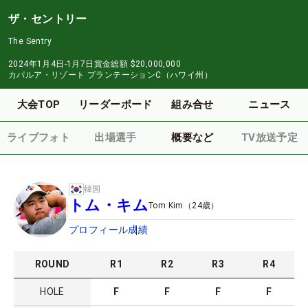
ザ・セントリー
The Sentry
2024年1月4日-1月7日
賞金総額
$20,000,000
カパルア・リゾート プランテーションC（ハワイ州）
大会TOP
リーダーボード
組み合せ
ニュース
ライブフォト
出場選手
概要など
TV放送予定
韓国
トム・キム
Tom Kim
（
24
歳）
プロフィール
成績
ROUND
R
1
R
2
R
3
R
4
HOLE
F
F
F
F