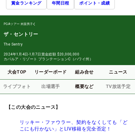
賞金ランキング
年間日程
ポイント・成績
PGAツアー
米国男子
ザ・セントリー
The Sentry
2024年1月4日-1月7日
賞金総額
$20,000,000
カパルア・リゾート プランテーションC（ハワイ州）
大会TOP
リーダーボード
組み合せ
ニュース
ライブフォト
出場選手
概要など
TV放送予定
【この大会のニュース】
リッキー・ファウラー、契約をなくしても「ど
こにも行かない」とLIV移籍を完全否定！