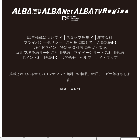
広告掲載について
スタッフ募集
運営会社
プライバシーポリシー
ご利用に際して
会員規約
ガイドライン
特定商取引法に基づく表示
ゴルフ場予約サービス利用規約
マイページサービス利用規約
ポイント利用規約
お問合せ
ヘルプ
サイトマップ
掲載されている全てのコンテンツの無断での転載、転用、コピー等は禁じま
す。
© ALBA Net