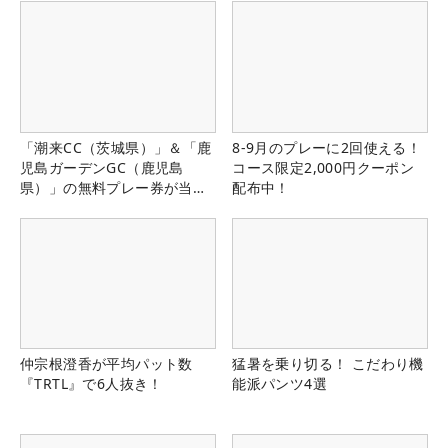
「潮来CC（茨城県）」＆「鹿
8-9月のプレーに2回使える！
児島ガーデンGC（鹿児島
コース限定2,000円クーポン
県）」の無料プレー券が当た
配布中！
る！！
仲宗根澄香が平均パット数
猛暑を乗り切る！ こだわり機
『TRTL』で6人抜き！
能派パンツ4選