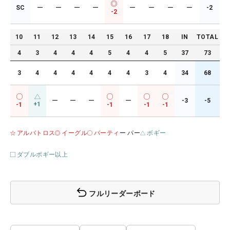
SC
ー
ー
ー
ー
ー
ー
ー
ー
-2
-2
10
11
12
13
14
15
16
17
18
IN
TOTAL
4
3
4
4
4
5
4
4
5
37
73
3
4
4
4
4
4
4
3
4
34
68
ー
ー
ー
ー
-3
-5
+1
-1
-1
-1
-1
アルバトロス
イーグル
バーティ
ー パー
ボギー
ダブルボギー以上
フルリーダーボード