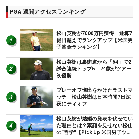
PGA 週間アクセスランキング
松山英樹が7000万円獲得 通算7
1
億円越えでランクアップ【米国男
子賞金ランキング】
松山英樹は裏街道から「64」で2
2
試合連続トップ5 24歳がツアー
初優勝
プレーオフ進出をかけたラストマ
3
ッチ 松山英樹は日本時間7日深
夜にティオフ
松山英樹が結婚の発表を伏せてい
4
た理由とは？素顔を見せない松山
の“哲学”【Pick Up 米国男子ツア