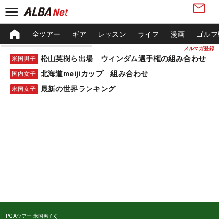
全ツアー
ギア
レッスン
ライフ
漫画
ゴルフ
メルマガ登録
松山英樹ら出場 ウィンダム選手権の組み合わせ
米国男子
北海道meijiカップ 組み合わせ
国内女子
最新の世界ランキング
米国女子
PGAツアー
米国男子