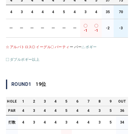
4
3
4
4
4
5
4
4
5
37
73
4
3
4
4
4
5
4
3
4
35
70
ー
ー
ー
ー
ー
ー
ー
-2
-3
-1
-1
アルバトロス
イーグル
バーティ
ー パー
ボギー
ダブルボギー以上
ROUND
1
19
位
HOLE
1
2
3
4
5
6
7
8
9
OUT
PAR
4
3
4
4
5
4
4
3
5
36
打数
4
3
4
4
3
4
4
3
5
34