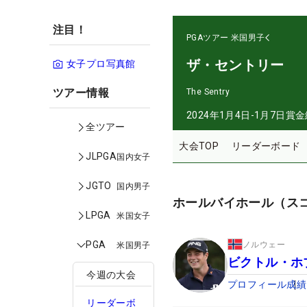
注目！
PGAツアー
米国男子
ザ・セントリー
女子プロ写真館
ツアー情報
The Sentry
2024年1月4日-1月7日
賞金
全ツアー
大会TOP
リーダーボード
JLPGA
国内女子
JGTO
国内男子
ホールバイホール（ス
LPGA
米国女子
PGA
ノルウェー
米国男子
ビクトル・ホ
今週の大会
プロフィール
成績
リーダーボ