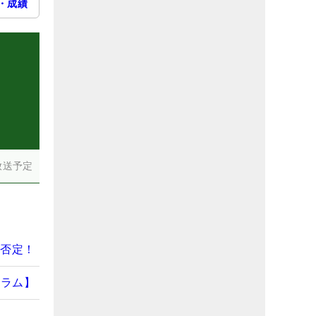
・成績
）
放送予定
全否定！
コラム】