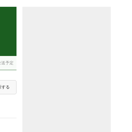
）
放送予定
新する