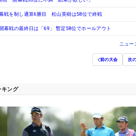
幕戦を制し通算6勝目 松山英樹は58位で終戦
開幕戦の最終日は「69」 暫定58位でホールアウト
ニュー
前の大会
次
ンキング