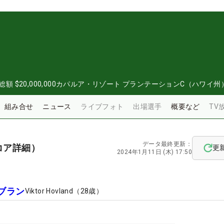
総額
$20,000,000
カパルア・リゾート プランテーションC（ハワイ州
組み合せ
ニュース
ライブフォト
出場選手
概要など
TV
データ最終更新：
コア詳細）
更
2024年1月11日 (木) 17:50
ブラン
Viktor Hovland
（
28
歳）