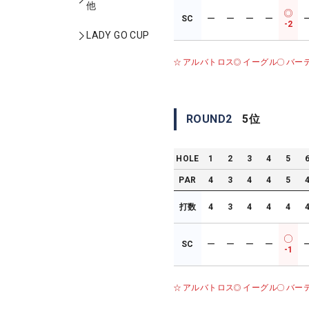
他
SC
ー
ー
ー
ー
-2
LADY GO CUP
アルバトロス
イーグル
バー
ROUND
2
5
位
HOLE
1
2
3
4
5
PAR
4
3
4
4
5
打数
4
3
4
4
4
SC
ー
ー
ー
ー
-1
アルバトロス
イーグル
バー