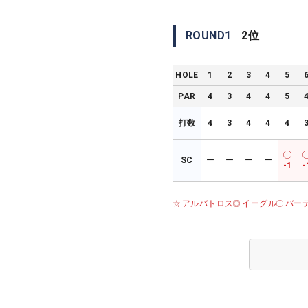
ROUND
1
2
位
HOLE
1
2
3
4
5
PAR
4
3
4
4
5
打数
4
3
4
4
4
SC
ー
ー
ー
ー
-1
-
アルバトロス
イーグル
バー