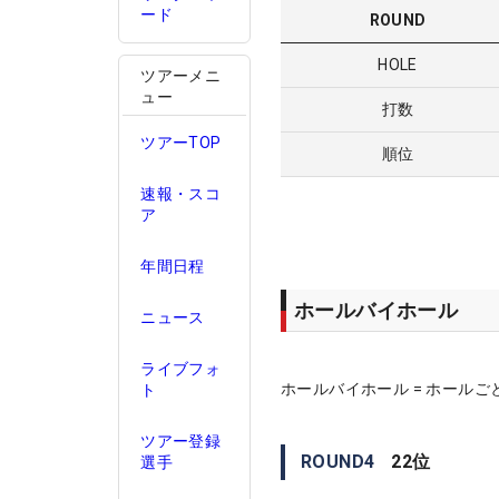
ード
ROUND
HOLE
ツアーメニ
ュー
打数
ツアーTOP
順位
速報・スコ
ア
年間日程
ホールバイホール
ニュース
ライブフォ
ホールバイホール = ホールご
ト
ツアー登録
ROUND
4
22
位
選手