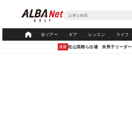
全ツアー
ギア
レッスン
ライフ
松山英樹ら出場 米男子リーダー
注目