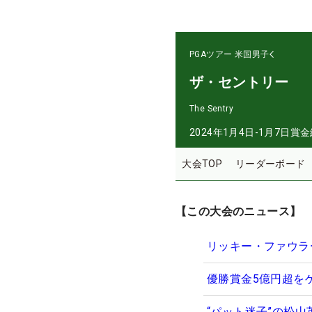
PGAツアー
米国男子
ザ・セントリー
The Sentry
2024年1月4日-1月7日
賞金
大会TOP
リーダーボード
【この大会のニュース】
リッキー・ファウラ
優勝賞金5億円超を
“パット迷子”の松