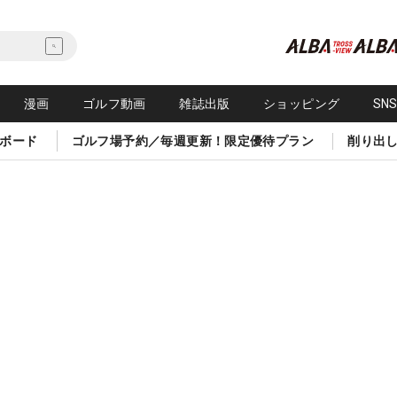
漫画
ゴルフ動画
雑誌出版
ショッピング
SN
ボード
ゴルフ場予約／毎週更新！限定優待プラン
削り出