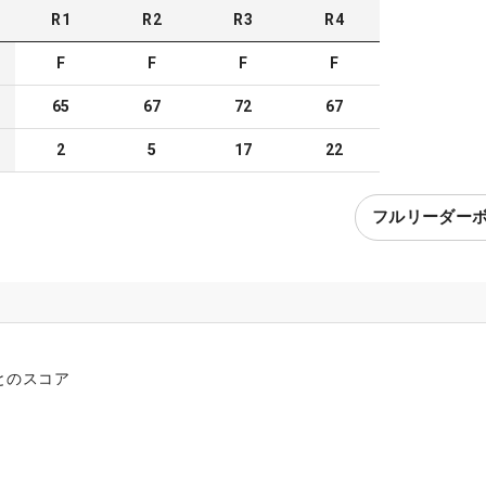
R
1
R
2
R
3
R
4
F
F
F
F
65
67
72
67
2
5
17
22
フルリーダー
とのスコア