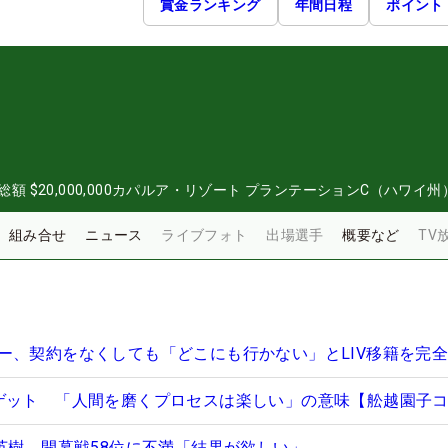
賞金ランキング
年間日程
ポイント
総額
$20,000,000
カパルア・リゾート プランテーションC（ハワイ州
組み合せ
ニュース
ライブフォト
出場選手
概要など
TV
ー、契約をなくしても「どこにも行かない」とLIV移籍を完
ゲット 「人間を磨くプロセスは楽しい」の意味【舩越園子
山英樹 開幕戦58位に不満「結果が欲しい」