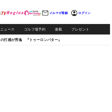
メルマガ登録
ログイン
Sニュース
ゴルフ場予約
連載
プレゼント
しの打感が秀逸 『トゥーロンパター』