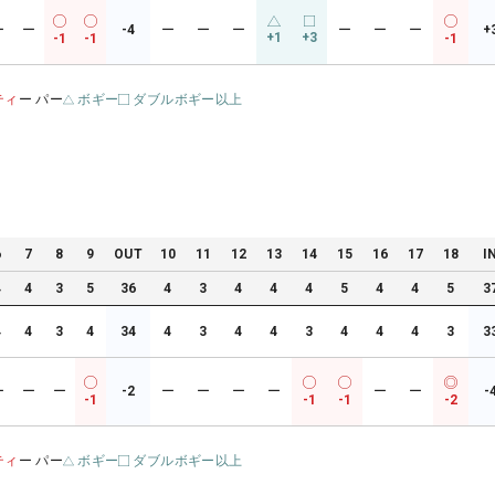
ー
ー
-4
ー
ー
ー
ー
ー
ー
+
+1
+3
-1
-1
-1
ティ
ー パー
ボギー
ダブルボギー以上
6
7
8
9
OUT
10
11
12
13
14
15
16
17
18
I
4
4
3
5
36
4
3
4
4
4
5
4
4
5
3
4
4
3
4
34
4
3
4
4
3
4
4
4
3
3
ー
ー
ー
-2
ー
ー
ー
ー
ー
ー
-
-1
-1
-1
-2
ティ
ー パー
ボギー
ダブルボギー以上