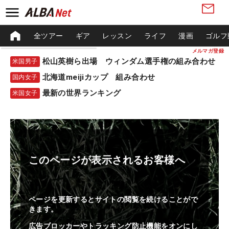
全ツアー
ギア
レッスン
ライフ
漫画
ゴルフ
メルマガ登録
松山英樹ら出場 ウィンダム選手権の組み合わせ
米国男子
北海道meijiカップ 組み合わせ
国内女子
最新の世界ランキング
米国女子
このページが表示されるお客様へ
ページを更新するとサイトの閲覧を続けることがで
きます。
広告ブロッカーやトラッキング防止機能をオンにし