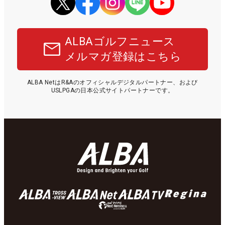
ALBAゴルフニュース
メルマガ登録はこちら
ALBA NetはR&Aのオフィシャルデジタルパートナー、および
USLPGAの日本公式サイトパートナーです。