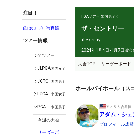
注目！
PGAツアー
米国男子
ザ・セントリー
女子プロ写真館
ツアー情報
The Sentry
2024年1月4日-1月7日
賞金
全ツアー
大会TOP
リーダーボード
JLPGA
国内女子
JGTO
国内男子
ホールバイホール（ス
LPGA
米国女子
PGA
アメリカ合衆国
米国男子
アダム・シェ
今週の大会
プロフィール
成績
リーダーボ