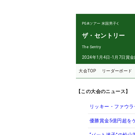
PGAツアー
米国男子
ザ・セントリー
The Sentry
2024年1月4日-1月7日
賞金
大会TOP
リーダーボード
【この大会のニュース】
リッキー・ファウラ
優勝賞金5億円超を
“パット迷子”の松