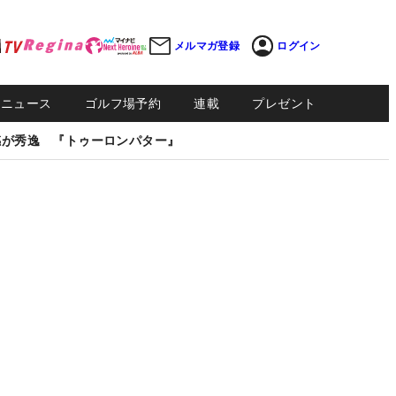
メルマガ登録
ログイン
Sニュース
ゴルフ場予約
連載
プレゼント
感が秀逸 『トゥーロンパター』