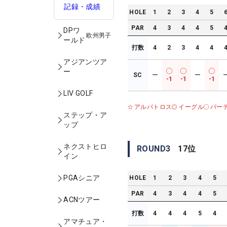
記録・成績
HOLE
1
2
3
4
5
PAR
4
3
4
4
5
DPワ
欧州男子
ールド
打数
4
2
3
4
4
アジアンツア
ー
SC
ー
ー
-1
-1
-1
LIV GOLF
アルバトロス
イーグル
バー
ステップ・ア
ップ
ネクストヒロ
ROUND
3
17
位
イン
PGAシニア
HOLE
1
2
3
4
5
PAR
4
3
4
4
5
ACNツアー
打数
4
4
4
5
4
アマチュア・