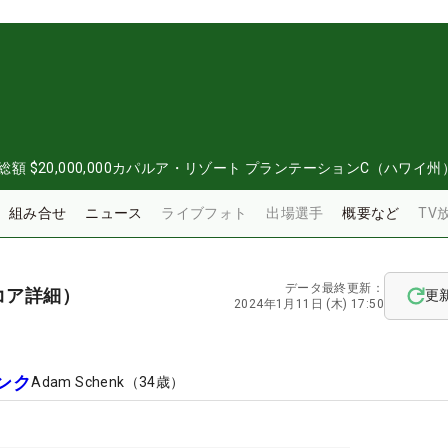
総額
$20,000,000
カパルア・リゾート プランテーションC（ハワイ州
組み合せ
ニュース
ライブフォト
出場選手
概要など
TV
データ最終更新：
コア詳細）
更
2024年1月11日 (木) 17:50
ンク
Adam Schenk
（
34
歳）