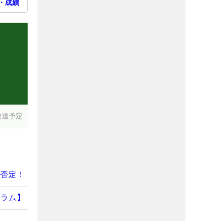
・成績
）
放送予定
全否定！
コラム】