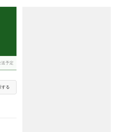
）
放送予定
新する