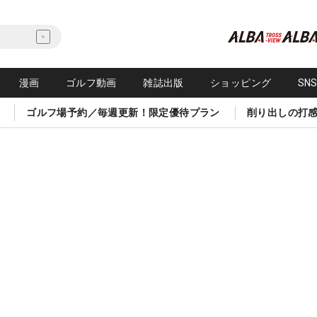
漫画
ゴルフ動画
雑誌出版
ショッピング
SN
ゴルフ場予約／毎週更新！限定優待プラン
削り出しの打