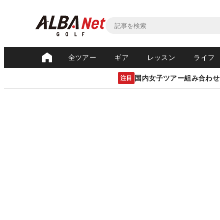
全ツアー
ギア
レッスン
ライフ
国内女子ツアー組み合わせ
注目