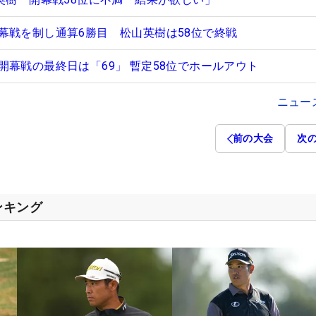
幕戦を制し通算6勝目 松山英樹は58位で終戦
開幕戦の最終日は「69」 暫定58位でホールアウト
ニュー
前の大会
次
ンキング