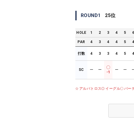
ROUND
1
25
位
HOLE
1
2
3
4
5
PAR
4
3
4
4
5
打数
4
3
3
4
5
SC
ー
ー
ー
ー
-1
アルバトロス
イーグル
バー