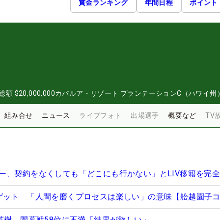
賞金ランキング
年間日程
ポイント
総額
$20,000,000
カパルア・リゾート プランテーションC（ハワイ州
組み合せ
ニュース
ライブフォト
出場選手
概要など
TV
ー、契約をなくしても「どこにも行かない」とLIV移籍を完
ゲット 「人間を磨くプロセスは楽しい」の意味【舩越園子
山英樹 開幕戦58位に不満「結果が欲しい」