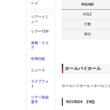
ード
ROUND
HOLE
ツアーメニ
ュー
打数
ツアーTOP
順位
速報・スコ
ア
年間日程
ホールバイホール
ニュース
ライブフォ
ホールバイホール = ホールご
ト
ツアー登録
ROUND
4
29
位
選手