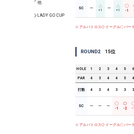
他
SC
ー
ー
+1
+1
-1
LADY GO CUP
アルバトロス
イーグル
バー
ROUND
2
15
位
HOLE
1
2
3
4
5
PAR
4
3
4
4
5
打数
4
3
4
3
3
SC
ー
ー
ー
-1
-2
-
アルバトロス
イーグル
バー