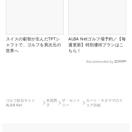
スイスの叡智が生んだTPTシ
ALBA Netゴルフ場予約／【毎
ャフトで、ゴルフを異次元の
週更新】特別優待プランはこ
世界へ
ちら！
Recommended by
ゴルフ総合サイト
米国男
ザ・セント
カート・キタヤマのス
ALBA Net
子
リー
コア詳細