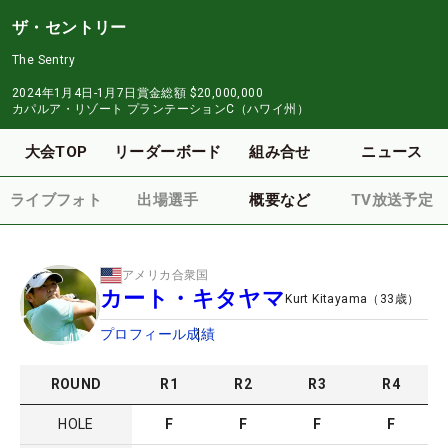
ザ・セントリー
The Sentry
2024年1月4日-1月7日
賞金総額
$20,000,000
カパルア・リゾート プランテーションC（ハワイ州）
大会TOP
リーダーボード
組み合せ
ニュース
ライブフォト
出場選手
概要など
TV放送予定
アメリカ合衆国
カート・キタヤマ
Kurt Kitayama
（
33
歳）
プロフィール
成績
ROUND
R
1
R
2
R
3
R
4
HOLE
F
F
F
F