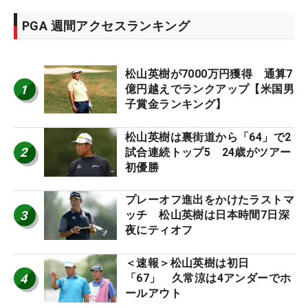
PGA 週間アクセスランキング
松山英樹が7000万円獲得 通算7
1
億円越えでランクアップ【米国男
子賞金ランキング】
松山英樹は裏街道から「64」で2
2
試合連続トップ5 24歳がツアー
初優勝
プレーオフ進出をかけたラストマ
3
ッチ 松山英樹は日本時間7日深
夜にティオフ
＜速報＞松山英樹は初日
4
「67」 久常涼は4アンダーでホ
ールアウト