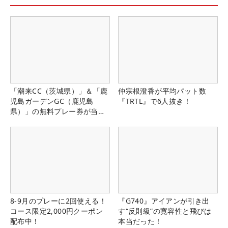
「潮来CC（茨城県）」＆「鹿
仲宗根澄香が平均パット数
児島ガーデンGC（鹿児島
『TRTL』で6人抜き！
県）」の無料プレー券が当た
る！！
8-9月のプレーに2回使える！
『G740』アイアンが引き出
コース限定2,000円クーポン
す“反則級”の寛容性と飛びは
配布中！
本当だった！