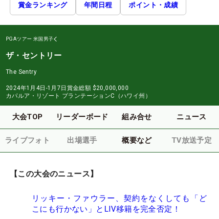
賞金ランキング
年間日程
ポイント・成績
PGAツアー
米国男子
ザ・セントリー
The Sentry
2024年1月4日-1月7日
賞金総額
$20,000,000
カパルア・リゾート プランテーションC（ハワイ州）
大会TOP
リーダーボード
組み合せ
ニュース
ライブフォト
出場選手
概要など
TV放送予定
【この大会のニュース】
リッキー・ファウラー、契約をなくしても「ど
こにも行かない」とLIV移籍を完全否定！