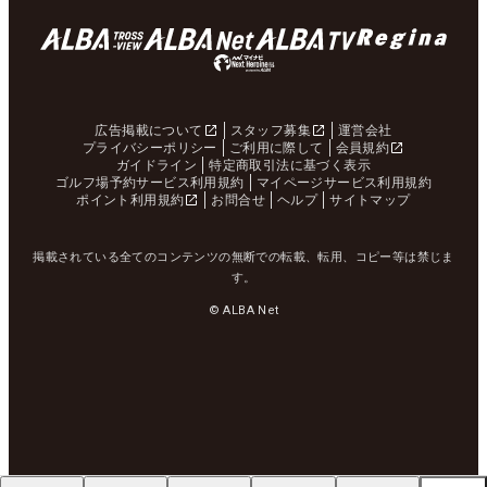
広告掲載について
スタッフ募集
運営会社
プライバシーポリシー
ご利用に際して
会員規約
ガイドライン
特定商取引法に基づく表示
ゴルフ場予約サービス利用規約
マイページサービス利用規約
ポイント利用規約
お問合せ
ヘルプ
サイトマップ
掲載されている全てのコンテンツの無断での転載、転用、コピー等は禁じま
す。
© ALBA Net