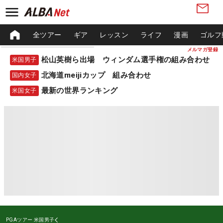
全ツアー
ギア
レッスン
ライフ
漫画
ゴルフ
メルマガ登録
松山英樹ら出場 ウィンダム選手権の組み合わせ
米国男子
北海道meijiカップ 組み合わせ
国内女子
最新の世界ランキング
米国女子
PGAツアー
米国男子