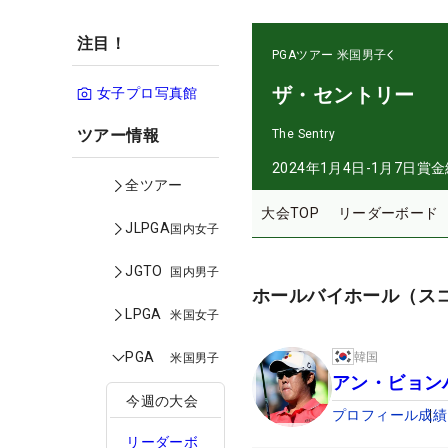
注目！
PGAツアー
米国男子
ザ・セントリー
女子プロ写真館
ツアー情報
The Sentry
2024年1月4日-1月7日
賞金
全ツアー
大会TOP
リーダーボード
JLPGA
国内女子
JGTO
国内男子
ホールバイホール（ス
LPGA
米国女子
PGA
韓国
米国男子
アン・ビョン
今週の大会
プロフィール
成績
リーダーボ