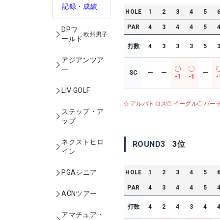
記録・成績
HOLE
1
2
3
4
5
PAR
4
3
4
4
5
DPワ
欧州男子
ールド
打数
4
3
3
3
5
アジアンツア
ー
SC
ー
ー
ー
-1
-1
-
LIV GOLF
アルバトロス
イーグル
バー
ステップ・ア
ップ
ネクストヒロ
ROUND
3
3
位
イン
PGAシニア
HOLE
1
2
3
4
5
PAR
4
3
4
4
5
ACNツアー
打数
4
2
4
3
4
アマチュア・