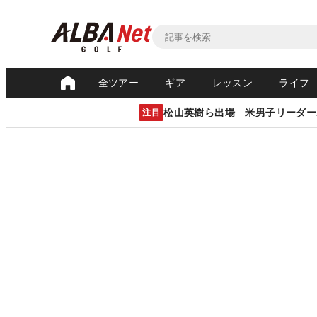
全ツアー
ギア
レッスン
ライフ
松山英樹ら出場 米男子リーダー
注目