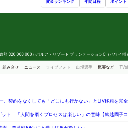
賞金ランキング
年間日程
ポイント
総額
$20,000,000
カパルア・リゾート プランテーションC（ハワイ州
組み合せ
ニュース
ライブフォト
出場選手
概要など
TV
ー、契約をなくしても「どこにも行かない」とLIV移籍を完
ゲット 「人間を磨くプロセスは楽しい」の意味【舩越園子
山英樹 開幕戦58位に不満「結果が欲しい」