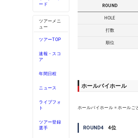
ード
ROUND
HOLE
ツアーメニ
ュー
打数
ツアーTOP
順位
速報・スコ
ア
年間日程
ホールバイホール
ニュース
ライブフォ
ホールバイホール = ホールご
ト
ツアー登録
ROUND
4
4
位
選手