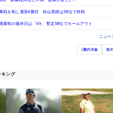
幕戦を制し通算6勝目 松山英樹は58位で終戦
開幕戦の最終日は「69」 暫定58位でホールアウト
ニュー
前の大会
次
ンキング