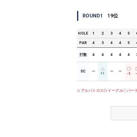
ROUND
1
19
位
HOLE
1
2
3
4
5
PAR
4
3
4
4
5
打数
4
4
4
4
4
SC
ー
ー
ー
+1
-1
アルバトロス
イーグル
バー