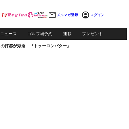
メルマガ登録
ログイン
Sニュース
ゴルフ場予約
連載
プレゼント
しの打感が秀逸 『トゥーロンパター』