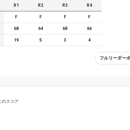
R
1
R
2
R
3
R
4
F
F
F
F
68
64
68
66
19
5
3
4
フルリーダー
とのスコア