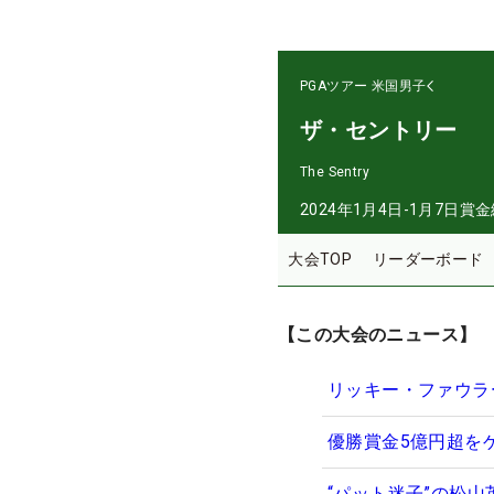
PGAツアー
米国男子
ザ・セントリー
The Sentry
2024年1月4日-1月7日
賞金
大会TOP
リーダーボード
【この大会のニュース】
リッキー・ファウラ
優勝賞金5億円超を
“パット迷子”の松