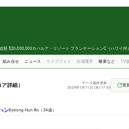
総額
$20,000,000
カパルア・リゾート プランテーションC（ハワイ州
組み合せ
ニュース
ライブフォト
出場選手
概要など
TV
データ最終更新：
コア詳細）
更
2024年1月11日 (木) 17:50
ハン
Byeong-Hun An
（
34
歳）