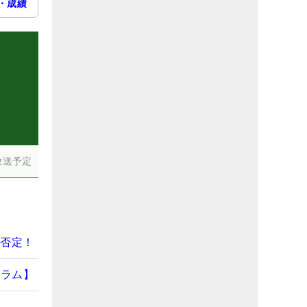
・成績
）
放送予定
全否定！
コラム】