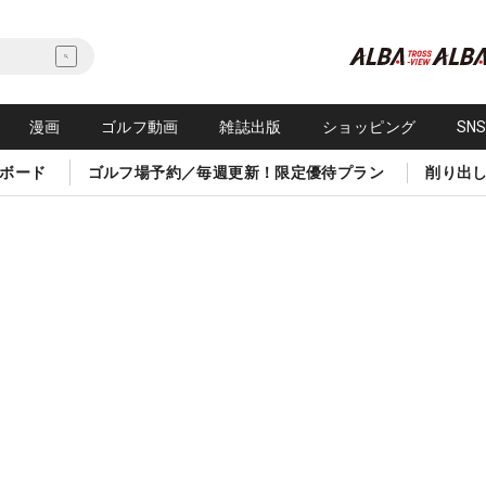
漫画
ゴルフ動画
雑誌出版
ショッピング
SN
ボード
ゴルフ場予約／毎週更新！限定優待プラン
削り出