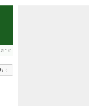
）
放送予定
新する