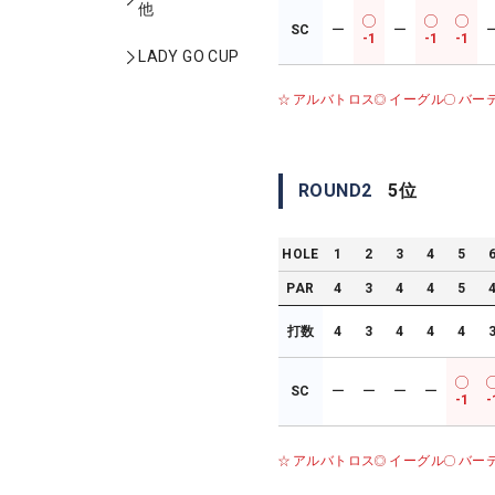
他
SC
ー
ー
-1
-1
-1
LADY GO CUP
アルバトロス
イーグル
バー
ROUND
2
5
位
HOLE
1
2
3
4
5
PAR
4
3
4
4
5
打数
4
3
4
4
4
SC
ー
ー
ー
ー
-1
-
アルバトロス
イーグル
バー