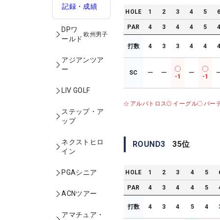
記録・成績
HOLE
1
2
3
4
5
PAR
4
3
4
4
5
DPワ
欧州男子
ールド
打数
4
3
3
4
4
アジアンツア
ー
SC
ー
ー
ー
-1
-1
LIV GOLF
アルバトロス
イーグル
バー
ステップ・ア
ップ
ネクストヒロ
ROUND
3
35
位
イン
PGAシニア
HOLE
1
2
3
4
5
PAR
4
3
4
4
5
ACNツアー
打数
4
3
4
5
4
アマチュア・