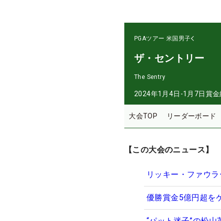
PGAツアー
米国男子
ザ・セントリー
The Sentry
2024年1月4日-1月7日
賞金
大会TOP
リーダーボード
【この大会のニュース】
リッキー・ファウラ
優勝賞金5億円超を
“パット迷子”の松