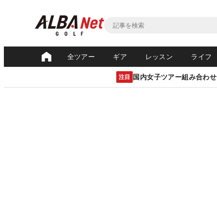
全ツアー
ギア
レッスン
ライフ
国内女子ツアー組み合わせ
注目