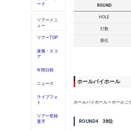
ード
ROUND
HOLE
ツアーメニ
ュー
打数
ツアーTOP
順位
速報・スコ
ア
年間日程
ホールバイホール
ニュース
ライブフォ
ホールバイホール = ホールご
ト
ツアー登録
ROUND
4
38
位
選手