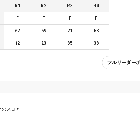
R
1
R
2
R
3
R
4
F
F
F
F
67
69
71
68
12
23
35
38
フルリーダー
とのスコア