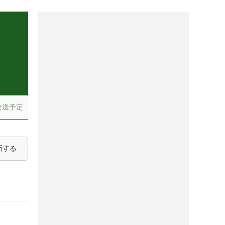
）
放送予定
新する