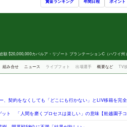
賞金ランキング
年間日程
ポイント
総額
$20,000,000
カパルア・リゾート プランテーションC（ハワイ州
組み合せ
ニュース
ライブフォト
出場選手
概要など
TV
ー、契約をなくしても「どこにも行かない」とLIV移籍を完
ゲット 「人間を磨くプロセスは楽しい」の意味【舩越園子
山英樹 開幕戦58位に不満「結果が欲しい」