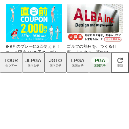
8-9月のプレーに2回使える！
ゴルフの熱狂を、つくる仕
コース限定2,000円クーポン
事。｜スタッフ募集中
配布中！
TOUR
JLPGA
JGTO
LPGA
PGA
閉じる
全ツアー
国内女子
国内男子
米国女子
米国男子
更新
ネクストヒロイン選手とラウ
仲宗根澄香が平均パット数
ンドできるチャンス！詳しく
『TRTL』で6人抜き！
はこちら！