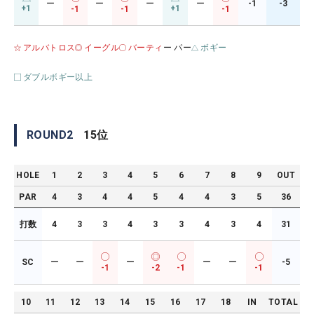
ー
ー
ー
ー
-1
-3
+1
+1
-1
-1
-1
アルバトロス
イーグル
バーティ
ー パー
ボギー
ダブルボギー以上
ROUND
2
15
位
HOLE
1
2
3
4
5
6
7
8
9
OUT
PAR
4
3
4
4
5
4
4
3
5
36
打数
4
3
3
4
3
3
4
3
4
31
SC
ー
ー
ー
ー
ー
-5
-1
-2
-1
-1
10
11
12
13
14
15
16
17
18
IN
TOTAL