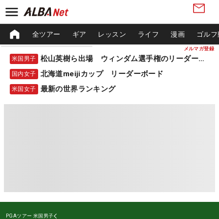
全ツアー
ギア
レッスン
ライフ
漫画
ゴルフ
メルマガ登録
松山英樹ら出場 ウィンダム選手権のリーダーボード
米国男子
北海道meijiカップ リーダーボード
国内女子
最新の世界ランキング
米国女子
PGAツアー
米国男子