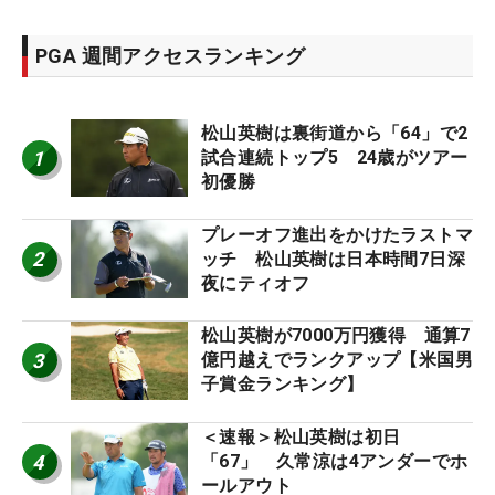
PGA 週間アクセスランキング
松山英樹は裏街道から「64」で2
1
試合連続トップ5 24歳がツアー
初優勝
プレーオフ進出をかけたラストマ
2
ッチ 松山英樹は日本時間7日深
夜にティオフ
松山英樹が7000万円獲得 通算7
3
億円越えでランクアップ【米国男
子賞金ランキング】
＜速報＞松山英樹は初日
4
「67」 久常涼は4アンダーでホ
ールアウト