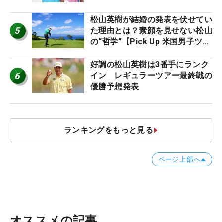
松山英樹が結婚の発表を伏せてい
5
た理由とは？素顔を見せない松山
の“哲学”【Pick Up 米国男子ツア
ー十大ニュース】
好調の松山英樹は3番手にランク
6
イン レギュラーツアー最終戦の
優勝予想発表
ランキングをもっと見る
ページ上部へ
オススメの記事