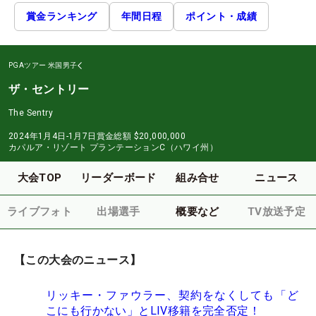
賞金ランキング
年間日程
ポイント・成績
PGAツアー
米国男子
ザ・セントリー
The Sentry
2024年1月4日-1月7日
賞金総額
$20,000,000
カパルア・リゾート プランテーションC（ハワイ州）
大会TOP
リーダーボード
組み合せ
ニュース
ライブフォト
出場選手
概要など
TV放送予定
【この大会のニュース】
リッキー・ファウラー、契約をなくしても「ど
こにも行かない」とLIV移籍を完全否定！