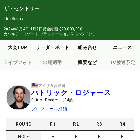
ザ・セントリー
The Sentry
2024年1月4日-1月7日
賞金総額
$20,000,000
カパルア・リゾート プランテーションC（ハワイ州）
大会TOP
リーダーボード
組み合せ
ニュース
ライブフォト
出場選手
概要など
TV放送予定
アメリカ合衆国
パトリック・ロジャース
Patrick Rodgers
（
34
歳）
プロフィール
成績
ROUND
R
1
R
2
R
3
R
4
HOLE
F
F
F
F