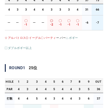
4
3
4
4
4
5
4
4
5
37
73
4
3
3
4
4
3
3
3
4
31
66
ー
ー
ー
ー
-6
-7
-1
-2
-1
-1
-1
アルバトロス
イーグル
バーティ
ー パー
ボギー
ダブルボギー以上
ROUND
1
25
位
HOLE
1
2
3
4
5
6
7
8
9
OUT
PAR
4
3
4
4
5
4
4
3
5
36
打数
4
4
5
4
3
4
4
3
6
37