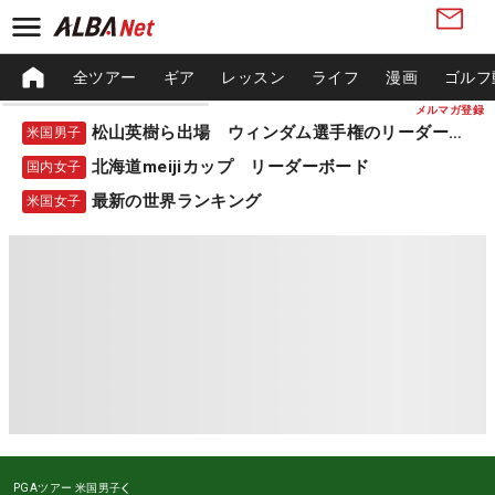
全ツアー
ギア
レッスン
ライフ
漫画
ゴルフ
メルマガ登録
松山英樹ら出場 ウィンダム選手権のリーダーボード
米国男子
北海道meijiカップ リーダーボード
国内女子
最新の世界ランキング
米国女子
PGAツアー
米国男子