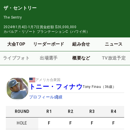
ザ・セントリー
The Sentry
2024年1月4日-1月7日
賞金総額
$20,000,000
カパルア・リゾート プランテーションC（ハワイ州）
大会TOP
リーダーボード
組み合せ
ニュース
ライブフォト
出場選手
概要など
TV放送予定
アメリカ合衆国
トニー・フィナウ
Tony Finau
（
36
歳）
プロフィール
成績
ROUND
R
1
R
2
R
3
R
4
HOLE
F
F
F
F