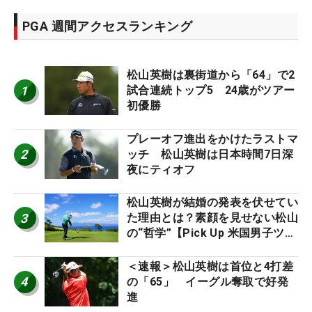
PGA 週間アクセスランキング
松山英樹は裏街道から「64」で2
1
試合連続トップ5 24歳がツアー
初優勝
プレーオフ進出をかけたラストマ
2
ッチ 松山英樹は日本時間7日深
夜にティオフ
松山英樹が結婚の発表を伏せてい
3
た理由とは？素顔を見せない松山
の“哲学”【Pick Up 米国男子ツア
ー十大ニュース】
＜速報＞松山英樹は首位と4打差
4
の「65」 イーグル奪取で好発
進