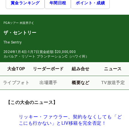
賞金ランキング
年間日程
ポイント・成績
PGAツアー
米国男子
ザ・セントリー
The Sentry
2024年1月4日-1月7日
賞金総額
$20,000,000
カパルア・リゾート プランテーションC（ハワイ州）
大会TOP
リーダーボード
組み合せ
ニュース
ライブフォト
出場選手
概要など
TV放送予定
【この大会のニュース】
リッキー・ファウラー、契約をなくしても「ど
こにも行かない」とLIV移籍を完全否定！