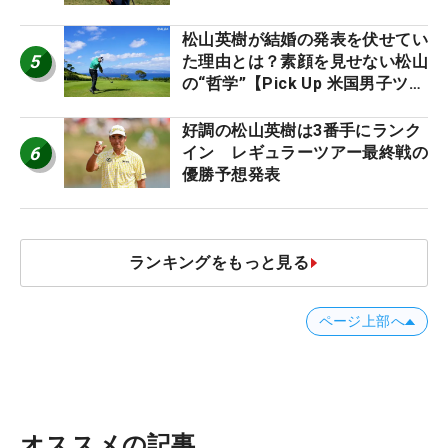
松山英樹が結婚の発表を伏せてい
5
た理由とは？素顔を見せない松山
の“哲学”【Pick Up 米国男子ツア
ー十大ニュース】
好調の松山英樹は3番手にランク
6
イン レギュラーツアー最終戦の
優勝予想発表
ランキングをもっと見る
ページ上部へ
オススメの記事