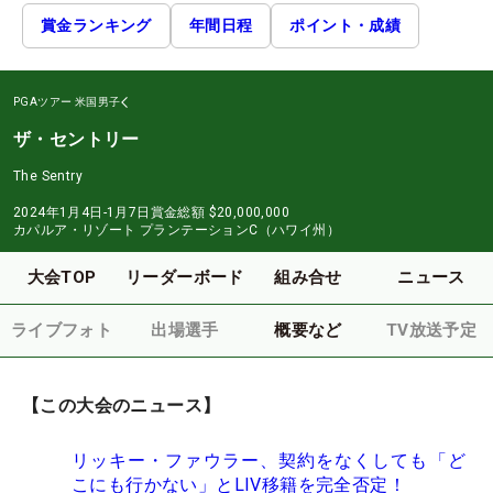
賞金ランキング
年間日程
ポイント・成績
PGAツアー
米国男子
ザ・セントリー
The Sentry
2024年1月4日-1月7日
賞金総額
$20,000,000
カパルア・リゾート プランテーションC（ハワイ州）
大会TOP
リーダーボード
組み合せ
ニュース
ライブフォト
出場選手
概要など
TV放送予定
【この大会のニュース】
リッキー・ファウラー、契約をなくしても「ど
こにも行かない」とLIV移籍を完全否定！