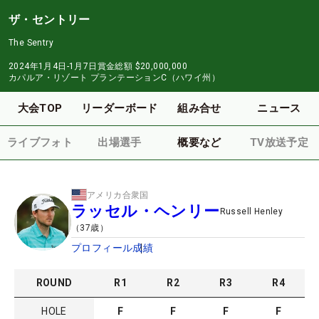
ザ・セントリー
The Sentry
2024年1月4日-1月7日
賞金総額
$20,000,000
カパルア・リゾート プランテーションC（ハワイ州）
大会TOP
リーダーボード
組み合せ
ニュース
ライブフォト
出場選手
概要など
TV放送予定
アメリカ合衆国
ラッセル・ヘンリー
Russell Henley
（
37
歳）
プロフィール
成績
ROUND
R
1
R
2
R
3
R
4
HOLE
F
F
F
F