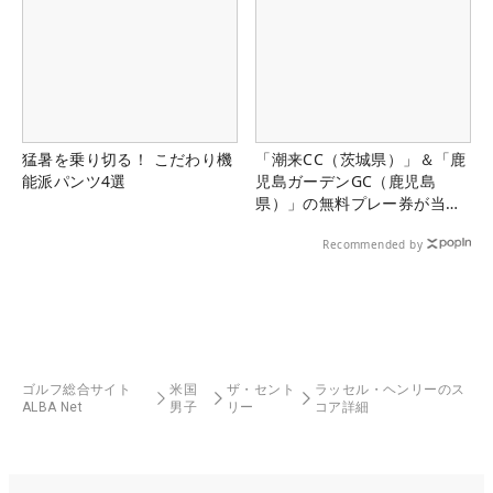
猛暑を乗り切る！ こだわり機
「潮来CC（茨城県）」＆「鹿
能派パンツ4選
児島ガーデンGC（鹿児島
県）」の無料プレー券が当た
る！！
Recommended by
ゴルフ総合サイト
米国
ザ・セント
ラッセル・ヘンリーのス
ALBA Net
男子
リー
コア詳細