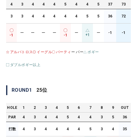
4
3
4
4
4
5
4
4
5
37
73
3
3
4
4
4
4
4
5
5
36
72
ー
ー
ー
ー
ー
ー
-1
-1
+1
-1
-1
アルバトロス
イーグル
バーティ
ー パー
ボギー
ダブルボギー以上
ROUND
1
25
位
HOLE
1
2
3
4
5
6
7
8
9
OUT
PAR
4
3
4
4
5
4
4
3
5
36
打数
4
3
4
4
4
4
5
3
4
35