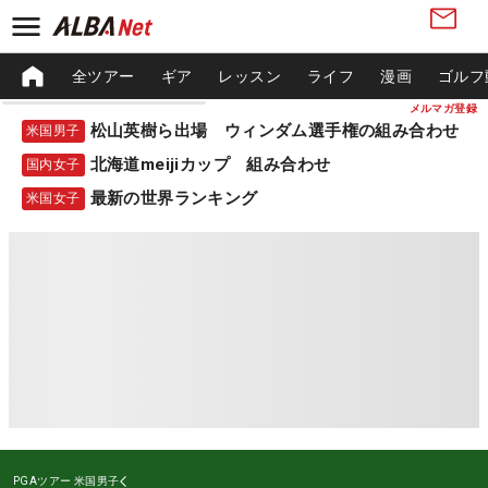
全ツアー
ギア
レッスン
ライフ
漫画
ゴルフ
メルマガ登録
松山英樹ら出場 ウィンダム選手権の組み合わせ
米国男子
北海道meijiカップ 組み合わせ
国内女子
最新の世界ランキング
米国女子
PGAツアー
米国男子