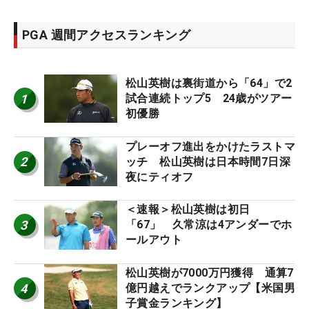
PGA 週間アクセスランキング
松山英樹は裏街道から「64」で2
1
試合連続トップ5 24歳がツアー
初優勝
プレーオフ進出をかけたラストマ
2
ッチ 松山英樹は日本時間7日深
夜にティオフ
＜速報＞松山英樹は初日
3
「67」 久常涼は4アンダーでホ
ールアウト
松山英樹が7000万円獲得 通算7
4
億円越えでランクアップ【米国男
子賞金ランキング】