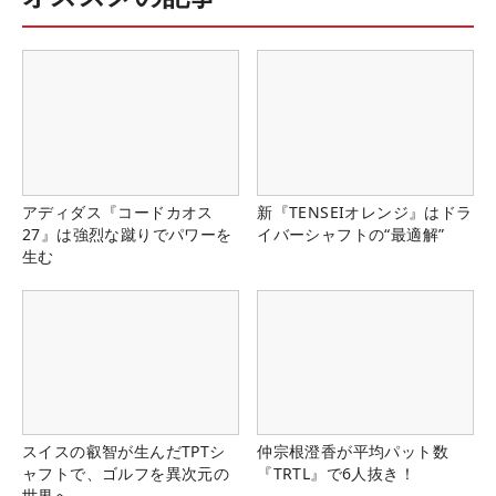
アディダス『コードカオス
新『TENSEIオレンジ』はドラ
27』は強烈な蹴りでパワーを
イバーシャフトの“最適解”
生む
スイスの叡智が生んだTPTシ
仲宗根澄香が平均パット数
ャフトで、ゴルフを異次元の
『TRTL』で6人抜き！
世界へ