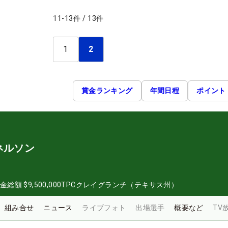
11
-
13
件
/
13
件
1
2
賞金ランキング
年間日程
ポイント
ネルソン
金総額
$9,500,000
TPCクレイグランチ（テキサス州）
組み合せ
ニュース
ライブフォト
出場選手
概要など
TV