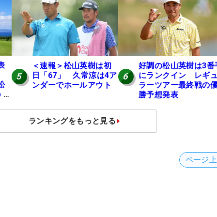
表
＜速報＞松山英樹は初
好調の松山英樹は3番
日「67」 久常涼は4ア
にランクイン レギ
5
6
松
ンダーでホールアウト
ラーツアー最終戦の
p 米
勝予想発表
ュ
ランキングをもっと見る
ページ