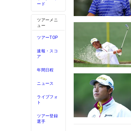
ード
ツアーメニ
ュー
ツアーTOP
速報・スコ
ア
年間日程
ニュース
ライブフォ
ト
ツアー登録
選手