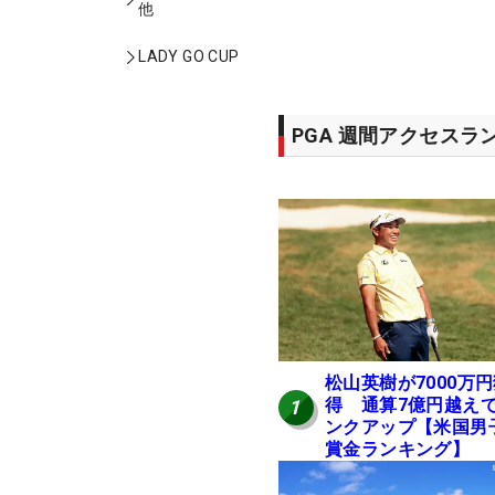
他
LADY GO CUP
PGA 週間アクセスラ
松山英樹が7000万
得 通算7億円越え
1
ンクアップ【米国男
賞金ランキング】