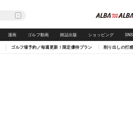
漫画
ゴルフ動画
雑誌出版
ショッピング
SN
ゴルフ場予約／毎週更新！限定優待プラン
削り出しの打