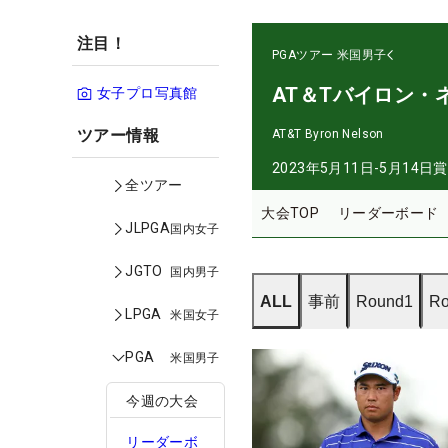
注目！
PGAツアー
米国男子
AT＆Tバイロン・
女子プロ写真館
ツアー情報
AT&T Byron Nelson
2023年5月11日-5月14日
賞
全ツアー
大会TOP
リーダーボード
JLPGA
国内女子
JGTO
国内男子
ALL
事前
Round1
Ro
LPGA
米国女子
PGA
米国男子
今週の大会
リーダーボ