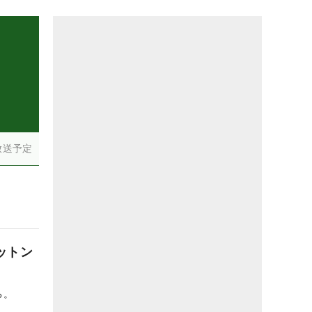
放送予定
ットン
る。