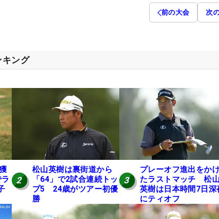
前の大会
次
ンキング
円獲
松山英樹は裏街道から
プレーオフ進出をか
でラ
「64」で2試合連続トッ
たラストマッチ 松
2
3
子
プ5 24歳がツアー初優
英樹は日本時間7日深
勝
にティオフ