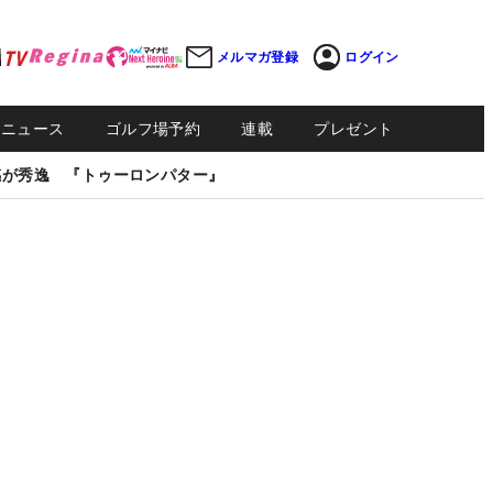
メルマガ登録
ログイン
Sニュース
ゴルフ場予約
連載
プレゼント
感が秀逸 『トゥーロンパター』