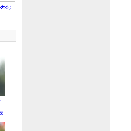
の大会
け
山
夜