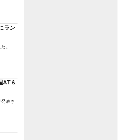
にラン
れた。
AT＆
が発表さ