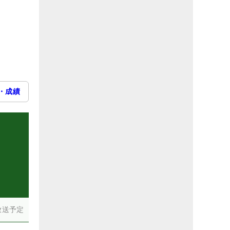
・成績
放送予定