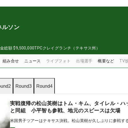
ネルソン
金総額
$9,500,000
TPCクレイグランチ（テキサス州）
組み合せ
ニュース
ライブフォト
出場選手
概要など
TV
und2
Round3
Round4
実戦復帰の松山英樹はトム・キム、タイレル・ハ
と同組 小平智も参戦、地元のスピースは欠場
米国男子ツアーはテキサス決戦。松山英樹が久しぶりに参戦す