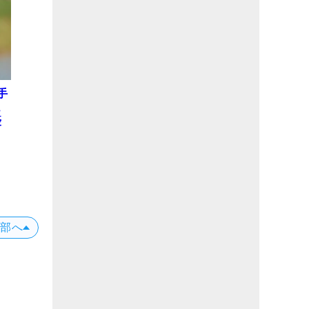
手
ュ
優
上部へ