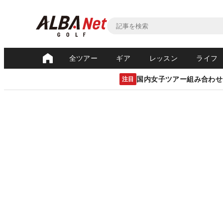
全ツアー
ギア
レッスン
ライフ
国内女子ツアー組み合わせ
注目