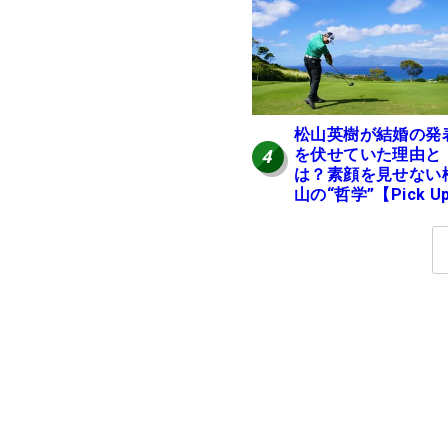
松山英樹が結婚の発
を伏せていた理由と
4
は？素顔を見せない
山の“哲学”【Pick U
国男子ツアー十大ニ
ース】