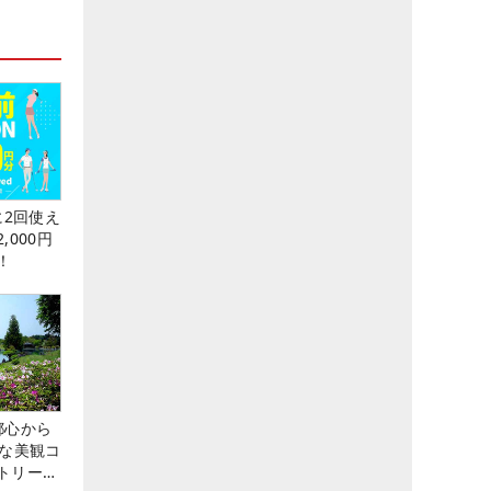
に2回使え
,000円
！
都心から
トな美観コ
トリー俱