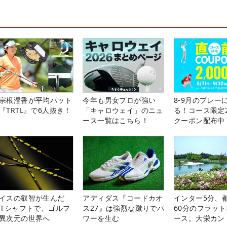
宗根澄香が平均パット
今年も男女プロが強い
8-9月のプレー
『TRTL』で6人抜き！
「キャロウェイ」のニュ
る！コース限定2
ース一覧はこちら！
クーポン配布中
イスの叡智が生んだ
アディダス『コードカオ
インター5分、
PTシャフトで、ゴルフ
ス27』は強烈な蹴りでパ
60分のフラッ
異次元の世界へ
ワーを生む
ース。大栄カン