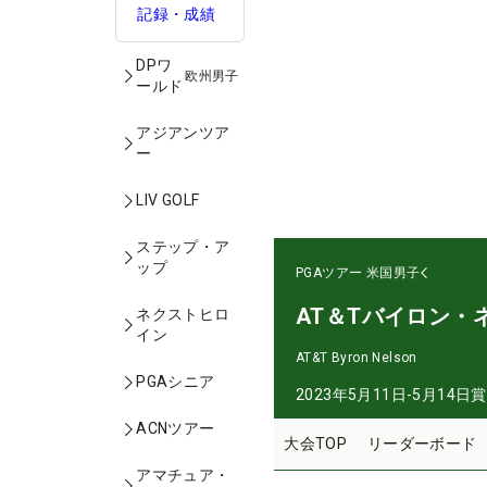
記録・成績
DPワ
欧州男子
ールド
アジアンツア
ー
LIV GOLF
ステップ・ア
ップ
PGAツアー
米国男子
AT＆Tバイロン・
ネクストヒロ
イン
AT&T Byron Nelson
PGAシニア
2023年5月11日-5月14日
賞
ACNツアー
大会TOP
リーダーボード
アマチュア・