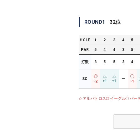
ROUND
1
32
位
HOLE
1
2
3
4
5
PAR
5
4
4
3
5
打数
3
5
5
3
4
SC
ー
+1
+1
-2
-1
アルバトロス
イーグル
バー