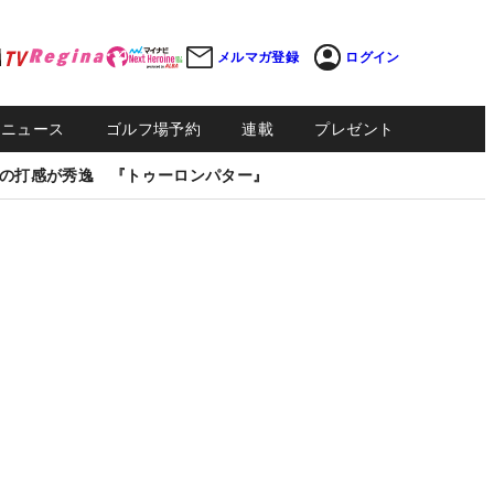
メルマガ登録
ログイン
Sニュース
ゴルフ場予約
連載
プレゼント
の打感が秀逸 『トゥーロンパター』