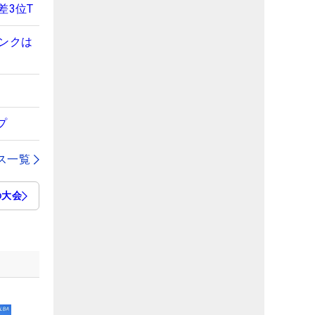
差3位T
ンクは
プ
ス一覧
の大会