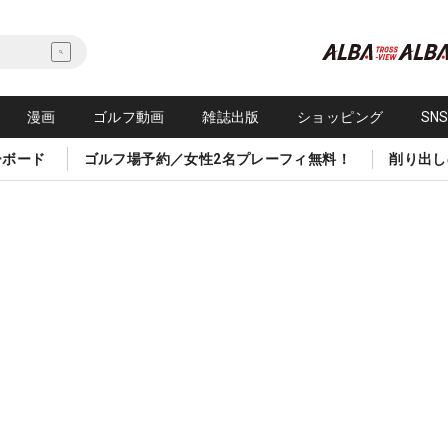
漫画
ゴルフ動画
雑誌出版
ショッピング
SN
ーボード
ゴルフ場予約／女性2名プレーフィ無料！
削り出し