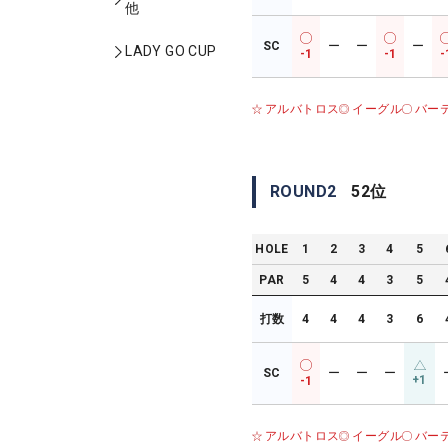
他
SC
ー
ー
ー
LADY GO CUP
-1
-1
-
アルバトロス
イーグル
バー
ROUND
2
52
位
HOLE
1
2
3
4
5
PAR
5
4
4
3
5
打数
4
4
4
3
6
SC
ー
ー
ー
+1
-1
アルバトロス
イーグル
バー