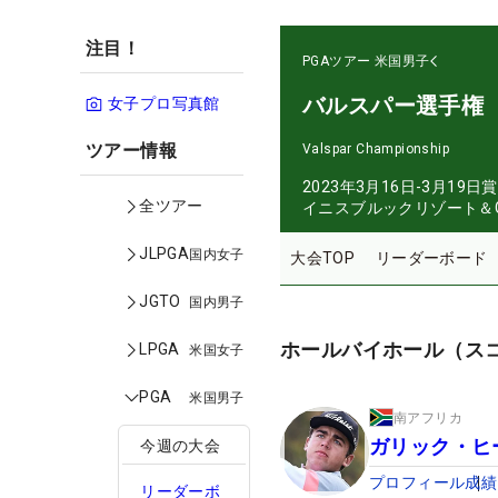
注目！
PGAツアー
米国男子
バルスパー選手権
女子プロ写真館
ツアー情報
Valspar Championship
2023年3月16日-3月19日
賞
全ツアー
イニスブルックリゾート＆G
JLPGA
国内女子
大会TOP
リーダーボード
JGTO
国内男子
ホールバイホール（ス
LPGA
米国女子
PGA
米国男子
南アフリカ
ガリック・ヒ
今週の大会
プロフィール
成績
リーダーボ