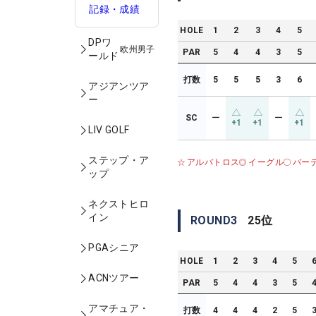
記録・成績
HOLE
1
2
3
4
5
DPワ
欧州男子
PAR
5
4
4
3
5
ールド
打数
5
5
5
3
6
アジアンツア
ー
SC
ー
ー
+1
+1
+1
LIV GOLF
ステップ・ア
アルバトロス
イーグル
バー
ップ
ネクストヒロ
イン
ROUND
3
25
位
PGAシニア
HOLE
1
2
3
4
5
ACNツアー
PAR
5
4
4
3
5
アマチュア・
打数
4
4
4
2
5