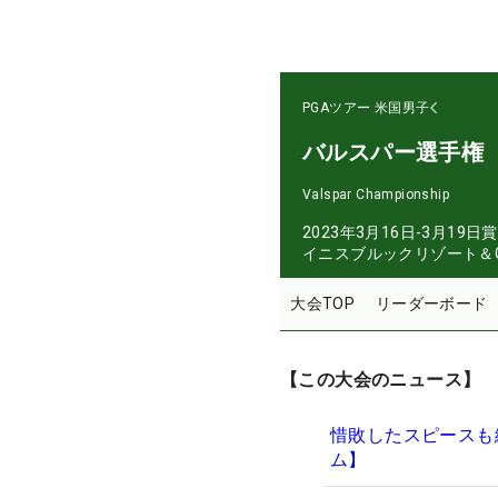
PGAツアー
米国男子
バルスパー選手権
Valspar Championship
2023年3月16日-3月19日
賞
イニスブルックリゾート＆G
大会TOP
リーダーボード
【この大会のニュース】
惜敗したスピースも
ム】