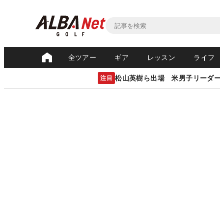
全ツアー
ギア
レッスン
ライフ
松山英樹ら出場 米男子リーダ
注目