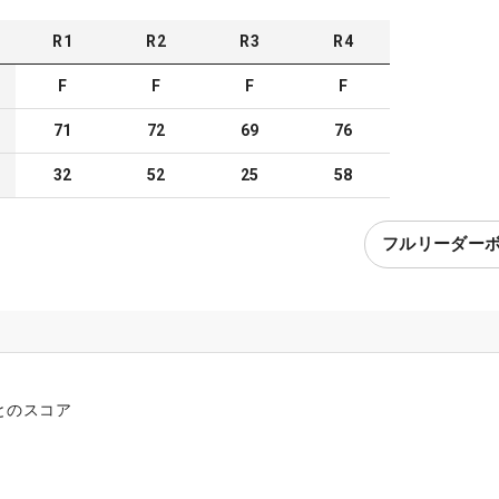
R
1
R
2
R
3
R
4
F
F
F
F
71
72
69
76
32
52
25
58
フルリーダー
とのスコア