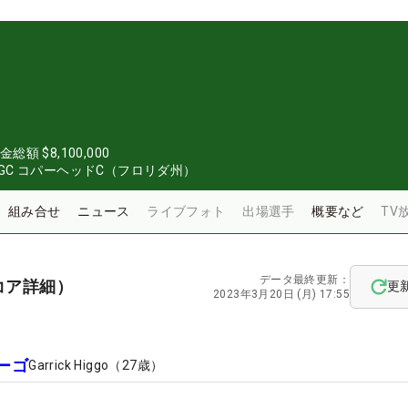
金総額
$8,100,000
C コパーヘッドC（フロリダ州）
組み合せ
ニュース
ライブフォト
出場選手
概要など
TV
データ最終更新：
コア詳細）
更
2023年3月20日 (月) 17:55
ーゴ
Garrick Higgo
（
27
歳）