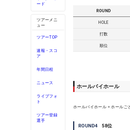
ード
ROUND
ツアーメニ
HOLE
ュー
打数
ツアーTOP
順位
速報・スコ
ア
年間日程
ニュース
ホールバイホール
ライブフォ
ト
ホールバイホール = ホールご
ツアー登録
選手
ROUND
4
58
位