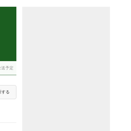
放送予定
新する