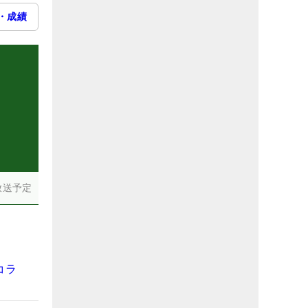
・成績
放送予定
コラ