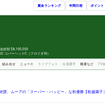
賞金ランキング
年間日程
ポイント
金総額
$8,100,000
C コパーヘッドC（フロリダ州）
組み合せ
ニュース
ライブフォト
出場選手
概要など
TV
絶賛、ムーアの「スーパー・ハッピー」な初優勝【舩越園子