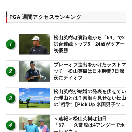
PGA 週間アクセスランキング
松山英樹は裏街道から「64」で2
1
試合連続トップ5 24歳がツアー
初優勝
プレーオフ進出をかけたラストマ
2
ッチ 松山英樹は日本時間7日深
夜にティオフ
松山英樹が結婚の発表を伏せてい
3
た理由とは？素顔を見せない松山
の“哲学”【Pick Up 米国男子ツア
ー十大ニュース】
＜速報＞松山英樹は初日
4
「67」 久常涼は4アンダーでホ
ールアウト