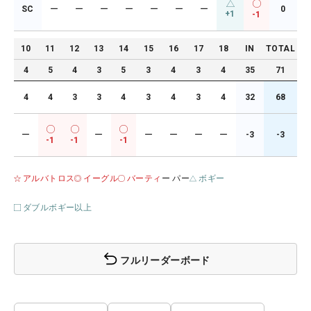
SC
ー
ー
ー
ー
ー
ー
ー
0
+1
-1
10
11
12
13
14
15
16
17
18
IN
TOTAL
4
5
4
3
5
3
4
3
4
35
71
4
4
3
3
4
3
4
3
4
32
68
ー
ー
ー
ー
ー
ー
-3
-3
-1
-1
-1
アルバトロス
イーグル
バーティ
ー パー
ボギー
ダブルボギー以上
フルリーダーボード