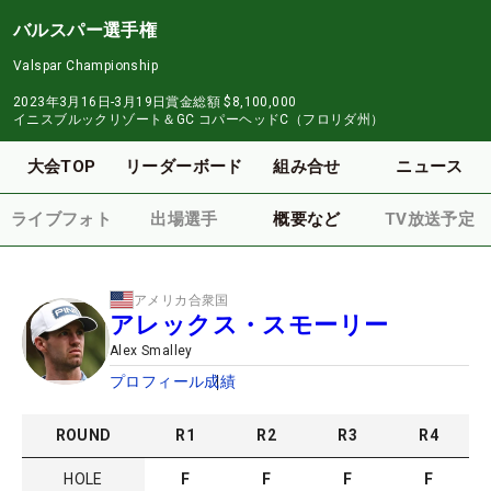
バルスパー選手権
Valspar Championship
2023年3月16日-3月19日
賞金総額
$8,100,000
イニスブルックリゾート＆GC コパーヘッドC（フロリダ州）
大会TOP
リーダーボード
組み合せ
ニュース
ライブフォト
出場選手
概要など
TV放送予定
アメリカ合衆国
アレックス・スモーリー
Alex Smalley
プロフィール
成績
ROUND
R
1
R
2
R
3
R
4
HOLE
F
F
F
F