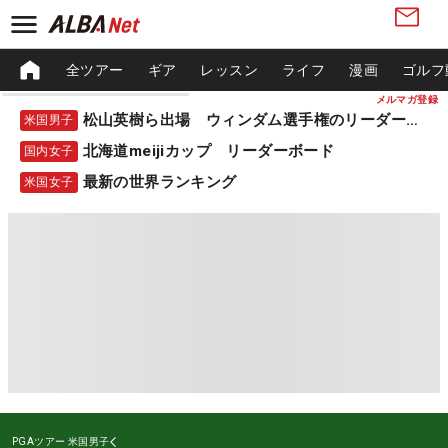
全ツアー
ギア
レッスン
ライフ
漫画
ゴルフ
メルマガ登録
松山英樹ら出場 ウィンダム選手権のリーダーボード
米国男子
北海道meijiカップ リーダーボード
国内女子
最新の世界ランキング
米国女子
PGAツアー
米国男子