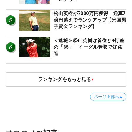
松山英樹が7000万円獲得 通算7
5
億円越えでランクアップ【米国男
子賞金ランキング】
＜速報＞松山英樹は首位と4打差
6
の「65」 イーグル奪取で好発
進
ランキングをもっと見る
ページ上部へ