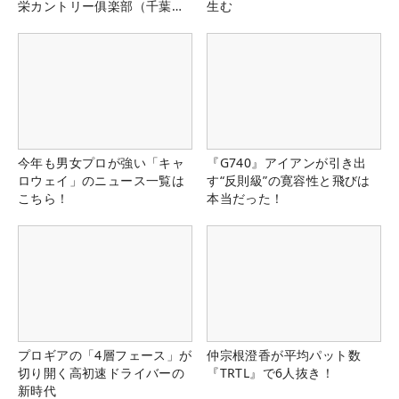
栄カントリー俱楽部（千葉
生む
県）
今年も男女プロが強い「キャ
『G740』アイアンが引き出
ロウェイ」のニュース一覧は
す“反則級”の寛容性と飛びは
こちら！
本当だった！
プロギアの「4層フェース」が
仲宗根澄香が平均パット数
切り開く高初速ドライバーの
『TRTL』で6人抜き！
新時代