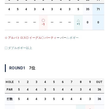
4
5
4
3
4
3
4
3
5
35
71
ー
ー
ー
ー
ー
ー
ー
0
0
+1
-1
アルバトロス
イーグル
バーティ
ー パー
ボギー
ダブルボギー以上
ROUND
1
7
位
HOLE
1
2
3
4
5
6
7
8
9
OUT
PAR
5
4
4
3
5
4
4
3
4
36
打数
5
4
4
3
5
4
4
4
3
36