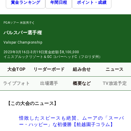
賞金ランキング
年間日程
ポイント・成績
PGAツアー
米国男子
バルスパー選手権
Valspar Championship
2023年3月16日-3月19日
賞金総額
$8,100,000
イニスブルックリゾート＆GC コパーヘッドC（フロリダ州）
大会TOP
リーダーボード
組み合せ
ニュース
ライブフォト
出場選手
概要など
TV放送予定
【この大会のニュース】
惜敗したスピースも絶賛、ムーアの「スーパ
ー・ハッピー」な初優勝【舩越園子コラム】