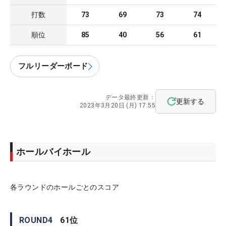
打数
73
69
73
74
順位
85
40
56
61
フルリーダーボード
データ最終更新：
更新する
2023年3月20日 (月) 17:55
ホールバイホール
各ラウンドのホールごとのスコア
ROUND
4
61
位