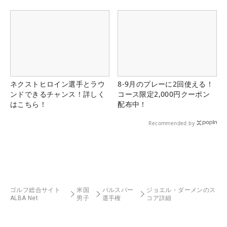
る！！
ネクストヒロイン選手とラウ
8-9月のプレーに2回使える！
ンドできるチャンス！詳しく
コース限定2,000円クーポン
はこちら！
配布中！
Recommended by
ゴルフ総合サイト
米国
バルスパー
ジョエル・ダーメンのス
ALBA Net
男子
選手権
コア詳細