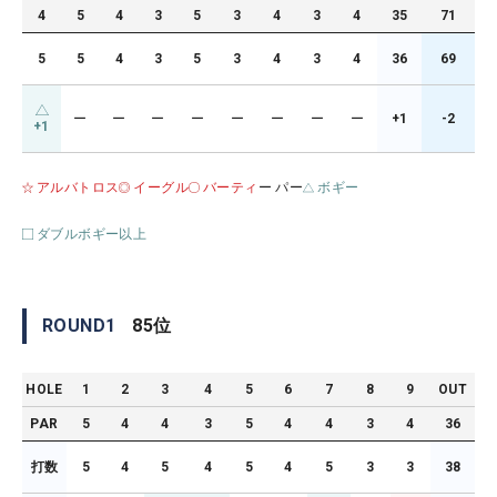
4
5
4
3
5
3
4
3
4
35
71
5
5
4
3
5
3
4
3
4
36
69
ー
ー
ー
ー
ー
ー
ー
ー
+1
-2
+1
アルバトロス
イーグル
バーティ
ー パー
ボギー
ダブルボギー以上
ROUND
1
85
位
HOLE
1
2
3
4
5
6
7
8
9
OUT
PAR
5
4
4
3
5
4
4
3
4
36
打数
5
4
5
4
5
4
5
3
3
38