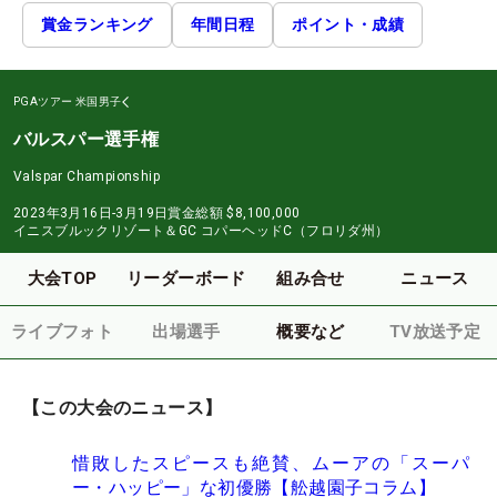
賞金ランキング
年間日程
ポイント・成績
PGAツアー
米国男子
バルスパー選手権
Valspar Championship
2023年3月16日-3月19日
賞金総額
$8,100,000
イニスブルックリゾート＆GC コパーヘッドC（フロリダ州）
大会TOP
リーダーボード
組み合せ
ニュース
ライブフォト
出場選手
概要など
TV放送予定
【この大会のニュース】
惜敗したスピースも絶賛、ムーアの「スーパ
ー・ハッピー」な初優勝【舩越園子コラム】