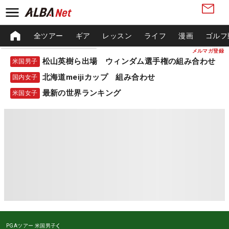
全ツアー
ギア
レッスン
ライフ
漫画
ゴルフ
メルマガ登録
松山英樹ら出場 ウィンダム選手権の組み合わせ
米国男子
北海道meijiカップ 組み合わせ
国内女子
最新の世界ランキング
米国女子
PGAツアー
米国男子