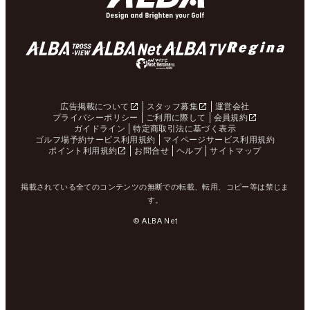
広告掲載について
スタッフ募集
運営会社
プライバシーポリシー
ご利用に際して
会員規約
ガイドライン
特定商取引法に基づく表示
ゴルフ場予約サービス利用規約
マイページサービス利用規約
ポイント利用規約
お問合せ
ヘルプ
サイトマップ
掲載されている全てのコンテンツの無断での転載、転用、コピー等は禁じま
す。
© ALBA Net