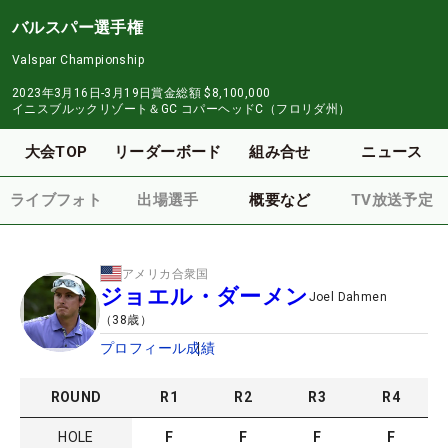
バルスパー選手権
Valspar Championship
2023年3月16日-3月19日
賞金総額
$8,100,000
イニスブルックリゾート＆GC コパーヘッドC（フロリダ州）
大会TOP
リーダーボード
組み合せ
ニュース
ライブフォト
出場選手
概要など
TV放送予定
アメリカ合衆国
ジョエル・ダーメン
Joel Dahmen
（
38
歳）
プロフィール
成績
ROUND
R
1
R
2
R
3
R
4
HOLE
F
F
F
F