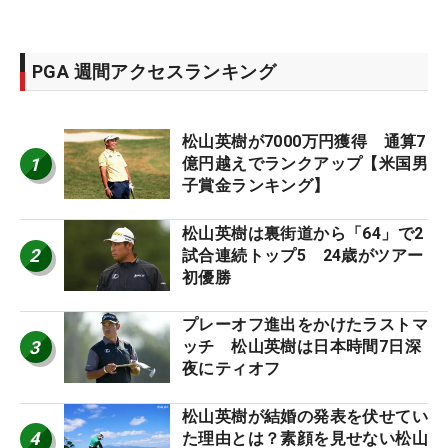
PGA 週間アクセスランキング
松山英樹が7000万円獲得 通算7
1
億円越えでランクアップ【米国男
子賞金ランキング】
松山英樹は裏街道から「64」で2
2
試合連続トップ5 24歳がツアー
初優勝
プレーオフ進出をかけたラストマ
3
ッチ 松山英樹は日本時間7日深
夜にティオフ
松山英樹が結婚の発表を伏せてい
4
た理由とは？素顔を見せない松山