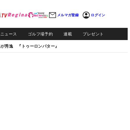
メルマガ登録
ログイン
Sニュース
ゴルフ場予約
連載
プレゼント
感が秀逸 『トゥーロンパター』