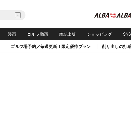
漫画
ゴルフ動画
雑誌出版
ショッピング
SN
ゴルフ場予約／毎週更新！限定優待プラン
削り出しの打