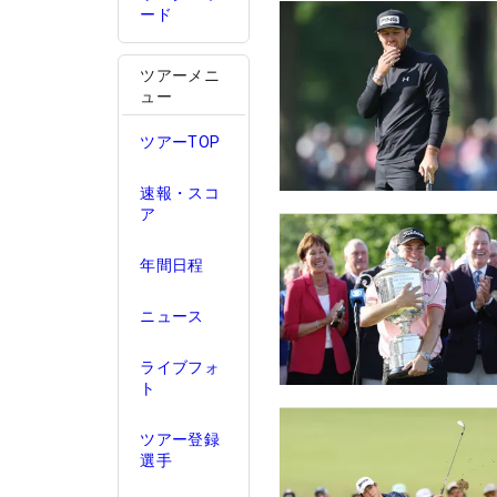
ード
ツアーメニ
ュー
ツアーTOP
速報・スコ
ア
年間日程
ニュース
ライブフォ
ト
ツアー登録
選手