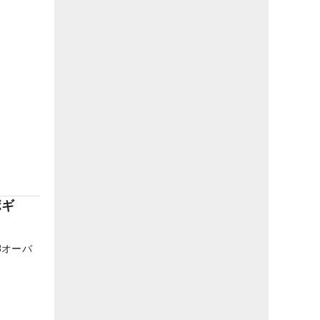
ボギ
8オーバ