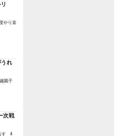
スルリ
度やり直
がうれ
越園子
ー次戦
す 4