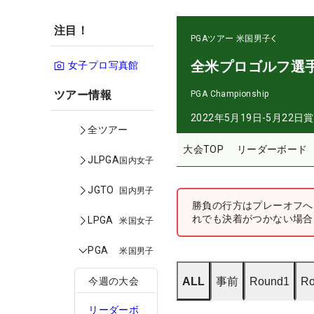
注目！
PGAツアー
米国男子
全米プロゴルフ選
女子プロ写真館
ツアー情報
PGA Championship
2022年5月19日-5月22日
賞
全ツアー
大会TOP
リーダーボード
JLPGA
国内女子
JGTO
国内男子
勝負の行方はプレーオフへ
れでも決着がつかない場合は
LPGA
米国女子
PGA
米国男子
ALL
事前
Round1
Ro
今週の大会
リーダーボ