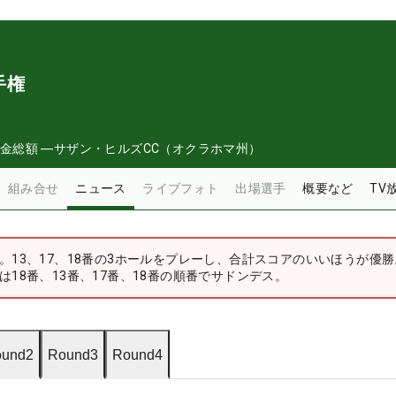
手権
金総額
―
サザン・ヒルズCC（オクラホマ州）
組み合せ
ニュース
ライブフォト
出場選手
概要など
TV
。13、17、18番の3ホールをプレーし、合計スコアのいいほうが優
18番、13番、17番、18番の順番でサドンデス。
und2
Round3
Round4