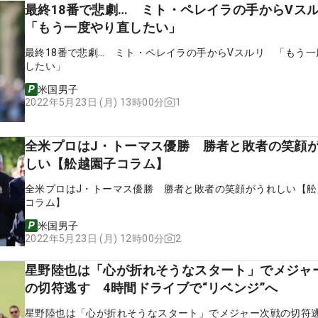
最終18番で悲劇… ミト・ペレイラの手からV
「もう一度やり直したい」
最終18番で悲劇… ミト・ペレイラの手からVスルリ 「もう一
したい」
米国男子
1
2022年5月23日 (月) 13時00分
全米プロはJ・トーマス優勝 勝者と敗者の笑顔
しい【舩越園子コラム】
全米プロはJ・トーマス優勝 勝者と敗者の笑顔がうれしい【舩
コラム】
米国男子
2
2022年5月23日 (月) 12時00分
星野陸也は「心が折れそうなスタート」でメジャ
の切符逃す 4時間ドライブで“リベンジ”へ
星野陸也は「心が折れそうなスタート」でメジャー次戦の切符逃