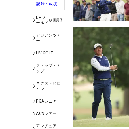
記録・成績
DPワ
欧州男子
ールド
アジアンツア
ー
LIV GOLF
ステップ・ア
ップ
ネクストヒロ
イン
PGAシニア
ACNツアー
アマチュア・