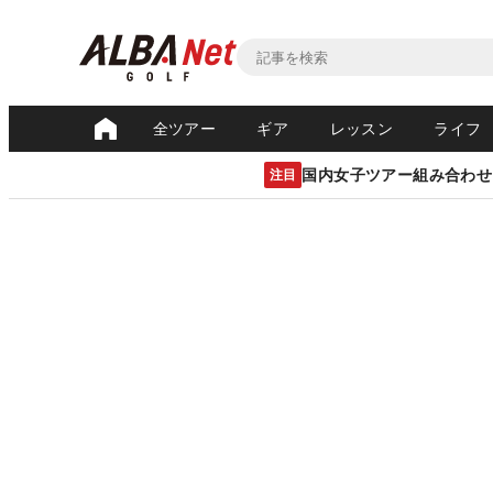
全ツアー
ギア
レッスン
ライフ
国内女子ツアー組み合わせ
注目