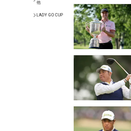
他
LADY GO CUP