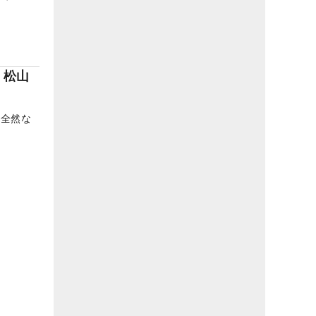
 松山
「全然な