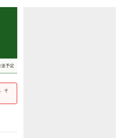
放送予定
勝。そ