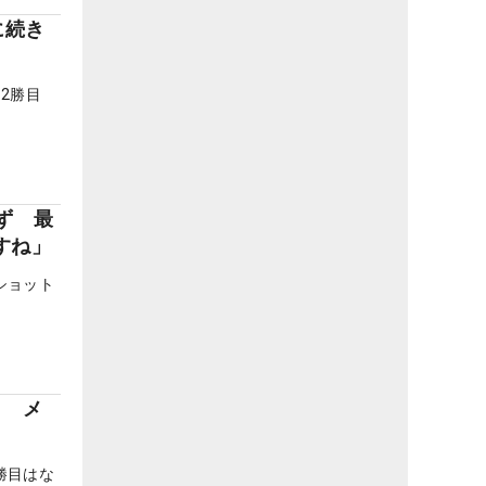
に続き
ー2勝目
ず 最
すね」
ショット
ト メ
勝目はな