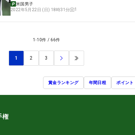
米国男子
1
2022年5月22日 (日) 18時31分
1
-
10
件
/
66
件
1
2
3
賞金ランキング
年間日程
ポイント
手権