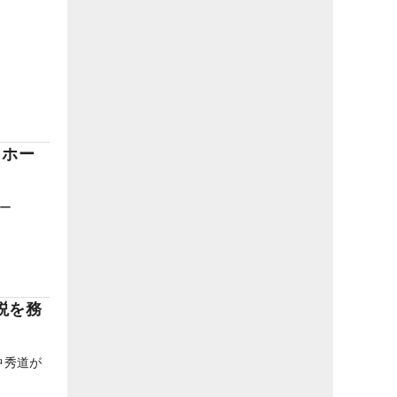
1ホー
ー
説を務
中秀道が