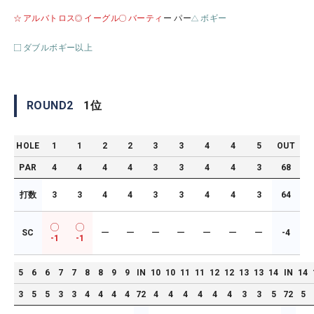
アルバトロス
イーグル
バーティ
ー パー
ボギー
ダブルボギー以上
ROUND
2
1
位
HOLE
1
1
2
2
3
3
4
4
5
OUT
PAR
4
4
4
4
3
3
4
4
3
68
打数
3
3
4
4
3
3
4
4
3
64
SC
ー
ー
ー
ー
ー
ー
ー
-4
-1
-1
5
6
6
7
7
8
8
9
9
IN
10
10
11
11
12
12
13
13
14
IN
14
3
5
5
3
3
4
4
4
4
72
4
4
4
4
4
4
3
3
5
72
5