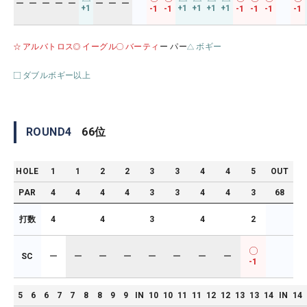
ー
ー
ー
ー
ー
ー
ー
ー
+1
+1
+1
+1
+1
-1
-1
-1
-1
-1
-1
アルバトロス
イーグル
バーティ
ー パー
ボギー
ダブルボギー以上
ROUND
4
66
位
HOLE
1
1
2
2
3
3
4
4
5
OUT
PAR
4
4
4
4
3
3
4
4
3
68
打数
4
4
3
4
2
SC
ー
ー
ー
ー
ー
ー
ー
ー
-1
5
6
6
7
7
8
8
9
9
IN
10
10
11
11
12
12
13
13
14
IN
14