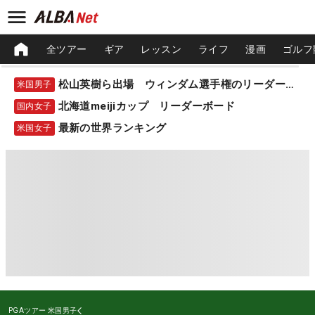
全ツアー
ギア
レッスン
ライフ
漫画
ゴルフ
松山英樹ら出場 ウィンダム選手権のリーダーボード
米国男子
北海道meijiカップ リーダーボード
国内女子
最新の世界ランキング
米国女子
PGAツアー
米国男子