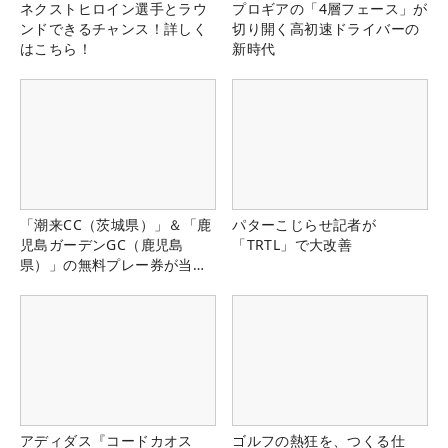
ネクストヒロイン選手とラウ
プロギアの「4層フェース」が
ンドできるチャンス！詳しく
切り開く高初速ドライバーの
はこちら！
新時代
「潮来CC（茨城県）」＆「鹿
パターこじらせ記者が
児島ガーデンGC（鹿児島
「TRTL」で大改善
県）」の無料プレー券が当た
る！！
アディダス『コードカオス
ゴルフの熱狂を、つくる仕