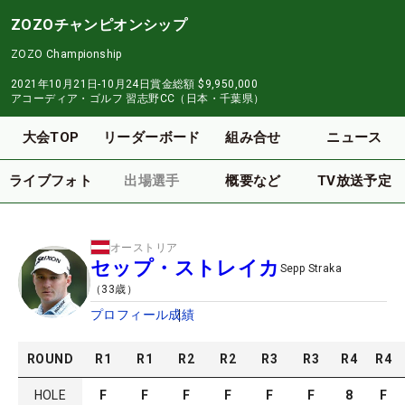
ZOZOチャンピオンシップ
ZOZO Championship
2021年10月21日-10月24日
賞金総額
$9,950,000
アコーディア・ゴルフ 習志野CC（日本・千葉県）
大会TOP
リーダーボード
組み合せ
ニュース
ライブフォト
出場選手
概要など
TV放送予定
オーストリア
セップ・ストレイカ
Sepp Straka
（
33
歳）
プロフィール
成績
ROUND
R
1
R
1
R
2
R
2
R
3
R
3
R
4
R
4
HOLE
F
F
F
F
F
F
8
F