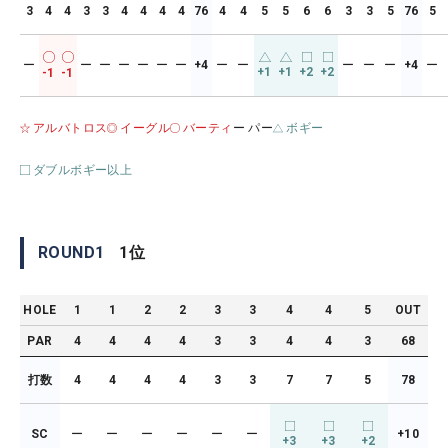
3
4
4
3
3
4
4
4
4
76
4
4
5
5
6
6
3
3
5
76
5
ー
ー
ー
ー
ー
ー
ー
+4
ー
ー
ー
ー
ー
+4
ー
+1
+1
+2
+2
-1
-1
アルバトロス
イーグル
バーティ
ー パー
ボギー
ダブルボギー以上
ROUND
1
1
位
HOLE
1
1
2
2
3
3
4
4
5
OUT
PAR
4
4
4
4
3
3
4
4
3
68
打数
4
4
4
4
3
3
7
7
5
78
SC
ー
ー
ー
ー
ー
ー
+10
+3
+3
+2