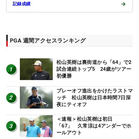
→
記録成績
PGA 週間アクセスランキング
松山英樹は裏街道から「64」で2
1
試合連続トップ5 24歳がツアー
初優勝
プレーオフ進出をかけたラストマ
2
ッチ 松山英樹は日本時間7日深
夜にティオフ
＜速報＞松山英樹は初日
3
「67」 久常涼は4アンダーでホ
ールアウト