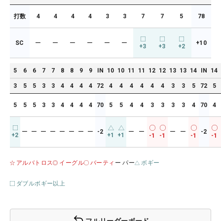
打数
4
4
4
4
3
3
7
7
5
78
SC
ー
ー
ー
ー
ー
ー
+10
+3
+3
+2
5
6
6
7
7
8
8
9
9
IN
10
10
11
11
12
12
13
13
14
IN
14
3
5
5
3
3
4
4
4
4
72
4
4
4
4
4
4
3
3
5
72
5
5
5
5
3
3
4
4
4
4
70
5
5
4
4
3
3
3
3
4
70
4
ー
ー
ー
ー
ー
ー
ー
ー
-2
ー
ー
ー
ー
-2
+2
+1
+1
-1
-1
-1
-1
アルバトロス
イーグル
バーティ
ー パー
ボギー
ダブルボギー以上
フルリーダーボード