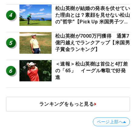
松山英樹が結婚の発表を伏せてい
4
た理由とは？素顔を見せない松山
の“哲学”【Pick Up 米国男子ツア
ー十大ニュース】
松山英樹が7000万円獲得 通算7
5
億円越えでランクアップ【米国男
子賞金ランキング】
＜速報＞松山英樹は首位と4打差
6
の「65」 イーグル奪取で好発
進
ランキングをもっと見る
ページ上部へ