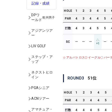
記録・成績
HOLE
1
2
3
4
5
DPワ
欧州男子
PAR
4
3
4
4
5
ールド
打数
4
3
4
5
5
アジアンツア
ー
SC
ー
ー
ー
ー
+1
LIV GOLF
ステップ・ア
アルバトロス
イーグル
バー
ップ
ネクストヒロ
イン
ROUND
3
51
位
PGAシニア
HOLE
1
2
3
4
5
ACNツアー
PAR
4
3
4
4
5
アマチュア・
打数
4
4
4
5
4