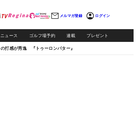
メルマガ登録
ログイン
Sニュース
ゴルフ場予約
連載
プレゼント
しの打感が秀逸 『トゥーロンパター』