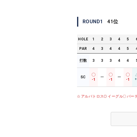
ROUND
1
41
位
HOLE
1
2
3
4
5
PAR
4
3
4
4
5
打数
3
3
3
4
4
SC
ー
ー
+
-1
-1
-1
アルバトロス
イーグル
バー