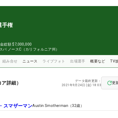
選手権
金総額
$7,000,000
スパ ノースC（カリフォルニア州）
組み合せ
ニュース
ライブフォト
出場選手
概要など
TV
データ最終更新：
コア詳細）
更
2021年9月24日 (金) 18:03
・スマザーマン
Austin Smotherman
（
32
歳）