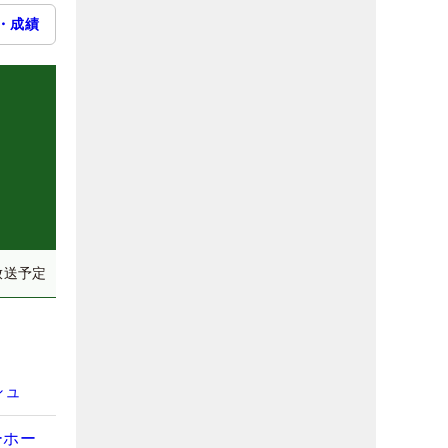
・成績
放送予定
シュ
ーホー