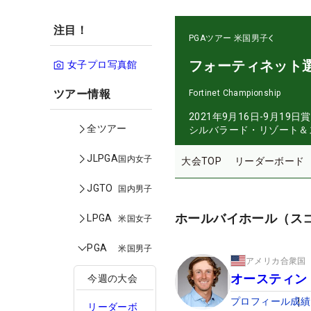
注目！
PGAツアー
米国男子
フォーティネット
女子プロ写真館
ツアー情報
Fortinet Championship
2021年9月16日-9月19日
賞
全ツアー
シルバラード・リゾート＆
JLPGA
国内女子
大会TOP
リーダーボード
JGTO
国内男子
ホールバイホール（ス
LPGA
米国女子
PGA
米国男子
アメリカ合衆国
オースティン
今週の大会
プロフィール
成績
リーダーボ