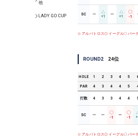
他
SC
ー
ー
LADY GO CUP
+1
+1
-1
アルバトロス
イーグル
バー
ROUND
2
24
位
HOLE
1
2
3
4
5
PAR
4
3
4
4
5
打数
4
3
3
4
4
SC
ー
ー
ー
+
-1
-1
アルバトロス
イーグル
バー