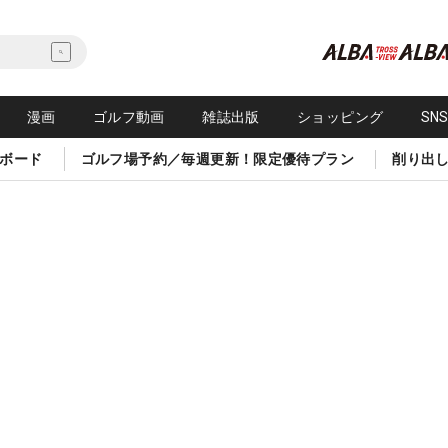
漫画
ゴルフ動画
雑誌出版
ショッピング
SN
ボード
ゴルフ場予約／毎週更新！限定優待プラン
削り出