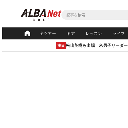
全ツアー
ギア
レッスン
ライフ
松山英樹ら出場 米男子リーダー
注目