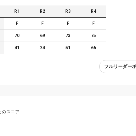
R
1
R
2
R
3
R
4
F
F
F
F
70
69
73
75
41
24
51
66
フルリーダー
とのスコア