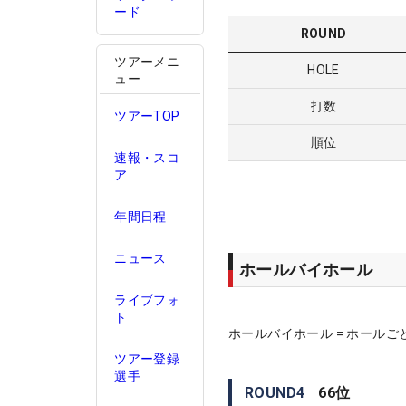
ード
ROUND
ツアーメニ
HOLE
ュー
打数
ツアーTOP
順位
速報・スコ
ア
年間日程
ニュース
ホールバイホール
ライブフォ
ト
ホールバイホール = ホールご
ツアー登録
選手
ROUND
4
66
位