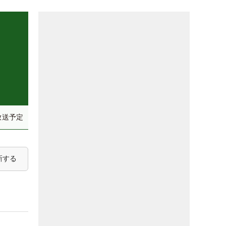
放送予定
新する