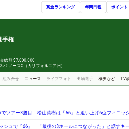
賞金ランキング
年間日程
ポイント
選手権
金総額
$7,000,000
スパ ノースC（カリフォルニア州）
組み合せ
ニュース
ライブフォト
出場選手
概要など
TV
Vでツアー3勝目 松山英樹は「66」と追い上げ6位フィニッ
ッシュで『66』 「最後の3ホールにつながった」と話すキ